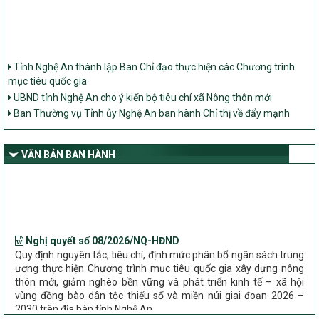
Tỉnh Nghệ An thành lập Ban Chỉ đạo thực hiện các Chương trình
mục tiêu quốc gia
UBND tỉnh Nghệ An cho ý kiến bộ tiêu chí xã Nông thôn mới
Ban Thường vụ Tỉnh ủy Nghệ An ban hành Chỉ thị về đẩy mạnh
thực hiện Chương trình mục tiêu quốc gia xây dựng nông thôn mới,
giảm nghèo bền vững và phát triển kinh tế – xã hội vùng đồng bào
dân tộc thiểu số và miền núi giai đoạn 2026 – 2030 trên địa bàn tỉnh
VĂN BẢN BAN HÀNH
Nghệ An
Bộ Dân tộc và Tôn giáo làm việc với UBND tỉnh về tình hình thực
hiện các Chương trình mục tiêu quốc gia trên địa bàn
Nghị quyết số 08/2026/NQ-HĐND
Quy định nguyên tắc, tiêu chí, định mức phân bổ ngân sách trung
ương thực hiện Chương trình mục tiêu quốc gia xây dựng nông
thôn mới, giảm nghèo bền vững và phát triển kinh tế – xã hội
vùng đồng bào dân tộc thiểu số và miền núi giai đoạn 2026 –
2030 trên địa bàn tỉnh Nghệ An
Chỉ Thị số 22-CT/TU