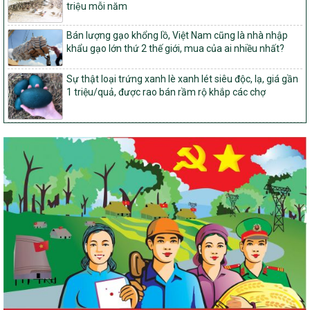
đến năm 2030
triệu mỗi năm
14/2026/TT-BNNMT
Bán lượng gạo khổng lồ, Việt Nam cũng là nhà nhập
Hướng dẫn thực hiện một số nội dung tiêu chí, điều kiện thuộc Bộ
khẩu gạo lớn thứ 2 thế giới, mua của ai nhiều nhất?
tiêu chí quốc gia về nông thôn mới giai đoạn 2026 – 2030 thuộc
phạm vi quản lý nhà nước của Bộ Nông nghiệp và Môi trường
Sự thật loại trứng xanh lè xanh lét siêu độc, lạ, giá gần
417/QĐ-BNNMT
1 triệu/quả, được rao bán rầm rộ khắp các chợ
Phê duyệt Chương trình mục tiêu quốc gia xây dựng nông thôn
mới, giảm nghèo bền vững và phát triển kinh tế – xã hội vùng
đồng bào dân tộc thiểu số và miền núi giai đoạn 2026-2035, giai
đoạn I: Từ năm 2026 đến năm 2030
Nghị quyết số 08/2026/NQ-HĐND
Quy định nguyên tắc, tiêu chí, định mức phân bổ ngân sách trung
ương thực hiện Chương trình mục tiêu quốc gia xây dựng nông
thôn mới, giảm nghèo bền vững và phát triển kinh tế – xã hội
vùng đồng bào dân tộc thiểu số và miền núi giai đoạn 2026 –
2030 trên địa bàn tỉnh Nghệ An
Chỉ Thị số 22-CT/TU
về đẩy mạnh thực hiện Chương trình mục tiêu quốc gia xây dựng
nông thôn mới, giảm nghèo bền vững và phát triển kinh tế – xã
hội vùng đồng bào dân tộc thiểu số và miền núi giai đoạn 2026 –
2030 trên địa bàn tỉnh Nghệ An