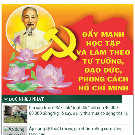
về đẩy mạnh thực hiện Chương trình mục tiêu quốc gia xây dựng
nông thôn mới, giảm nghèo bền vững và phát triển kinh tế – xã
hội vùng đồng bào dân tộc thiểu số và miền núi giai đoạn 2026 –
2030 trên địa bàn tỉnh Nghệ An
Quyết định số 2490/QĐ-UBND
Về việc thành lập Ban Chỉ đạo Chương trình mục tiều quốc gia xây
dựng nông thôn mới, giảm nghèo bền vững và phát triển kinh tế –
xã hội vùng đồng bào dân tộc thiểu số và miền núi giai đoạn 2026
-2030 tỉnh Nghệ An
Thông tư Số 23/2026/TT-BNNMT
Thông tư Hướng dẫn thực hiện một số nội dung Chương trình
mục tiêu quốc gia xây dựng nông thôn mới, giảm nghèo bền
vững và phát triển kinh tế – xã hội vùng đồng bào dân tộc thiểu
số và miền núi giai đoạn 2026-2030 thuộc phạm vi quản lý nhà
nước của Bộ Nông nghiệp và Môi trường
ĐỌC NHIỀU NHẤT
Quyết định số: 26/2026/QĐ-TTg
Quyết định ban hành Bộ tiêu chí và quy trình đánh giá, phân hạng
Giá cau tươi ở Đắk Lắk “tuột dốc” chỉ còn 40.000-
sản phẩm Mỗi xã một sản phẩm
60.000 đồng/kg, lò sấy, đại lý thu mua có động thái lạ
số: 19/2026/QĐ-TTg
Quy định điều kiện, trình tự, thủ tục, hồ sơ xét, công nhận, công bố
Áp dụng kỹ thuật rải vụ, giá nhãn xuồng cơm vàng
và thu hồi quyết định công nhận xã đạt chuẩn nông thôn mới, xã
tăng cao