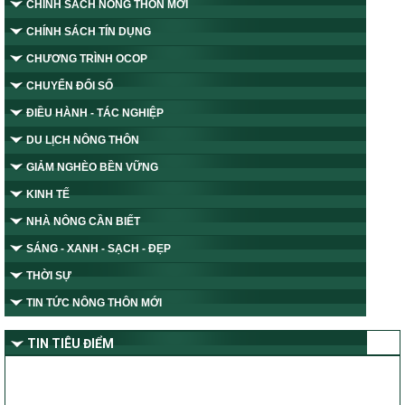
CHÍNH SÁCH NÔNG THÔN MỚI
CHÍNH SÁCH TÍN DỤNG
CHƯƠNG TRÌNH OCOP
CHUYỂN ĐỔI SỐ
ĐIỀU HÀNH - TÁC NGHIỆP
DU LỊCH NÔNG THÔN
GIẢM NGHÈO BỀN VỮNG
KINH TẾ
NHÀ NÔNG CẦN BIẾT
SÁNG - XANH - SẠCH - ĐẸP
THỜI SỰ
TIN TỨC NÔNG THÔN MỚI
TIN TIÊU ĐIỂM