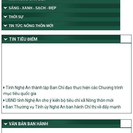
SÁNG - XANH - SẠCH - ĐẸP
THỜI SỰ
TIN TỨC NÔNG THÔN MỚI
TIN TIÊU ĐIỂM
Tỉnh Nghệ An thành lập Ban Chỉ đạo thực hiện các Chương trình
mục tiêu quốc gia
UBND tỉnh Nghệ An cho ý kiến bộ tiêu chí xã Nông thôn mới
Ban Thường vụ Tỉnh ủy Nghệ An ban hành Chỉ thị về đẩy mạnh
thực hiện Chương trình mục tiêu quốc gia xây dựng nông thôn mới,
giảm nghèo bền vững và phát triển kinh tế – xã hội vùng đồng bào
dân tộc thiểu số và miền núi giai đoạn 2026 – 2030 trên địa bàn tỉnh
VĂN BẢN BAN HÀNH
Nghệ An