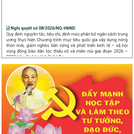
Bộ Dân tộc và Tôn giáo làm việc với UBND tỉnh về tình hình thực
hiện các Chương trình mục tiêu quốc gia trên địa bàn
Nghị quyết số 08/2026/NQ-HĐND
Quy định nguyên tắc, tiêu chí, định mức phân bổ ngân sách trung
ương thực hiện Chương trình mục tiêu quốc gia xây dựng nông
thôn mới, giảm nghèo bền vững và phát triển kinh tế – xã hội
vùng đồng bào dân tộc thiểu số và miền núi giai đoạn 2026 –
2030 trên địa bàn tỉnh Nghệ An
Chỉ Thị số 22-CT/TU
về đẩy mạnh thực hiện Chương trình mục tiêu quốc gia xây dựng
nông thôn mới, giảm nghèo bền vững và phát triển kinh tế – xã
hội vùng đồng bào dân tộc thiểu số và miền núi giai đoạn 2026 –
2030 trên địa bàn tỉnh Nghệ An
Quyết định số 2490/QĐ-UBND
Về việc thành lập Ban Chỉ đạo Chương trình mục tiều quốc gia xây
dựng nông thôn mới, giảm nghèo bền vững và phát triển kinh tế –
xã hội vùng đồng bào dân tộc thiểu số và miền núi giai đoạn 2026
-2030 tỉnh Nghệ An
Thông tư Số 23/2026/TT-BNNMT
Thông tư Hướng dẫn thực hiện một số nội dung Chương trình