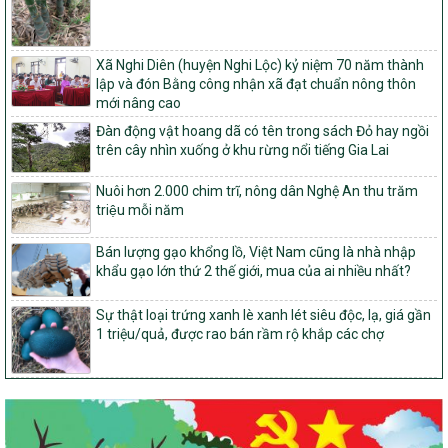
tỉnh Nghệ An
103/PTNT-NTM
Về việc đăng ký thực hiện Dự án liên kết theo chuỗi giá trị thuộc
Xã Nghi Diên (huyện Nghi Lộc) kỷ niệm 70 năm thành
Dự án 2 – Chương trình Mục tiêu quốc gia Giảm nghèo bền vững
lập và đón Bằng công nhận xã đạt chuẩn nông thôn
giai đoạn 2021-2025 được kéo dài sang năm 2026
mới nâng cao
827/QĐ-BNNMT
Đàn động vật hoang dã có tên trong sách Đỏ hay ngồi
Quyết định Ban hành Kế hoạch triển khai thực hiện Chương trình
trên cây nhìn xuống ở khu rừng nổi tiếng Gia Lai
mục tiêu quốc gia xây dựng nông thôn mới, giảm nghèo bền
vững và phát triển kinh tế – xã hội vùng đồng bào dân tộc thiểu
Nuôi hơn 2.000 chim trĩ, nông dân Nghệ An thu trăm
số và miền núi giai đoạn 2026-2035, giai đoạn I: Từ năm 2026
triệu mỗi năm
đến năm 2030
Bán lượng gạo khổng lồ, Việt Nam cũng là nhà nhập
14/2026/TT-BNNMT
khẩu gạo lớn thứ 2 thế giới, mua của ai nhiều nhất?
Hướng dẫn thực hiện một số nội dung tiêu chí, điều kiện thuộc Bộ
tiêu chí quốc gia về nông thôn mới giai đoạn 2026 – 2030 thuộc
phạm vi quản lý nhà nước của Bộ Nông nghiệp và Môi trường
Sự thật loại trứng xanh lè xanh lét siêu độc, lạ, giá gần
1 triệu/quả, được rao bán rầm rộ khắp các chợ
417/QĐ-BNNMT
Phê duyệt Chương trình mục tiêu quốc gia xây dựng nông thôn
mới, giảm nghèo bền vững và phát triển kinh tế – xã hội vùng
đồng bào dân tộc thiểu số và miền núi giai đoạn 2026-2035, giai
đoạn I: Từ năm 2026 đến năm 2030