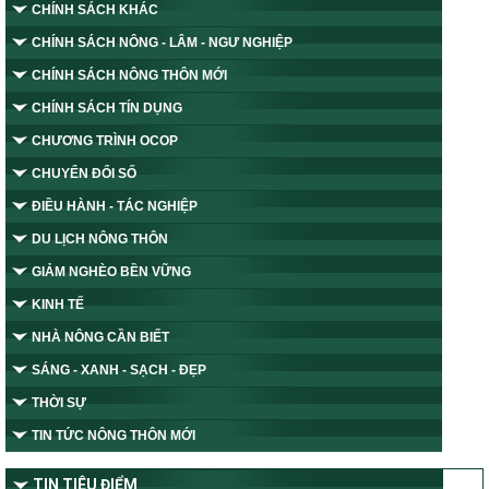
CHÍNH SÁCH KHÁC
CHÍNH SÁCH NÔNG - LÂM - NGƯ NGHIỆP
CHÍNH SÁCH NÔNG THÔN MỚI
CHÍNH SÁCH TÍN DỤNG
CHƯƠNG TRÌNH OCOP
CHUYỂN ĐỔI SỐ
ĐIỀU HÀNH - TÁC NGHIỆP
DU LỊCH NÔNG THÔN
GIẢM NGHÈO BỀN VỮNG
KINH TẾ
NHÀ NÔNG CẦN BIẾT
SÁNG - XANH - SẠCH - ĐẸP
THỜI SỰ
TIN TỨC NÔNG THÔN MỚI
TIN TIÊU ĐIỂM