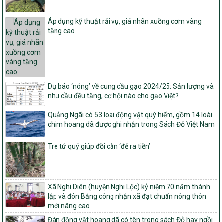
số: 19/2026/QĐ-TTg
Áp dụng kỹ thuật rải vụ, giá nhãn xuồng cơm vàng
Quy định điều kiện, trình tự, thủ tục, hồ sơ xét, công nhận, công bố
tăng cao
và thu hồi quyết định công nhận xã đạt chuẩn nông thôn mới, xã
đạt nông thôn mới hiện đại và tỉnh, thành phố hoàn thành nhiệm
vụ xây dựng nông thôn mới giai đoạn 2026 – 2030
Quyết định số 16/2026/QĐ-TTg
Quy định nguyên tắc, tiêu chí, định mức phân bổ ngân sách trung
Dự báo ‘nóng’ về cung cầu gạo 2024/25: Sản lượng và
ương và tỉ lệ vốn đối ứng ngân sách của địa phương thực hiện
nhu cầu đều tăng, cơ hội nào cho gạo Việt?
Chương trình mục tiêu quốc gia xây dựng nông thôn mới, giảm
nghèo bền vững và phát triển kinh tế – xã hội vùng đồng bào dân
tộc thiểu số và miền núi giai đoạn 2026 – 2030
Quảng Ngãi có 53 loài động vật quý hiếm, gồm 14 loài
chim hoang dã được ghi nhận trong Sách Đỏ Việt Nam
1451/QĐ-UBND
Phê duyệt danh sách các xã thuộc nhóm 1, nhóm 2, nhóm 3
Tre tứ quý giúp đồi cằn ‘đẻ ra tiền’
trong xây dựng nông thôn mới giai đoạn 2026-2030 trên địa bàn
tỉnh Nghệ An
103/PTNT-NTM
Về việc đăng ký thực hiện Dự án liên kết theo chuỗi giá trị thuộc
Xã Nghi Diên (huyện Nghi Lộc) kỷ niệm 70 năm thành
Dự án 2 – Chương trình Mục tiêu quốc gia Giảm nghèo bền vững
lập và đón Bằng công nhận xã đạt chuẩn nông thôn
giai đoạn 2021-2025 được kéo dài sang năm 2026
mới nâng cao
827/QĐ-BNNMT
Đàn động vật hoang dã có tên trong sách Đỏ hay ngồi