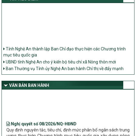
Tỉnh Nghệ An thành lập Ban Chỉ đạo thực hiện các Chương trình
mục tiêu quốc gia
UBND tỉnh Nghệ An cho ý kiến bộ tiêu chí xã Nông thôn mới
Ban Thường vụ Tỉnh ủy Nghệ An ban hành Chỉ thị về đẩy mạnh
thực hiện Chương trình mục tiêu quốc gia xây dựng nông thôn mới,
giảm nghèo bền vững và phát triển kinh tế – xã hội vùng đồng bào
dân tộc thiểu số và miền núi giai đoạn 2026 – 2030 trên địa bàn tỉnh
VĂN BẢN BAN HÀNH
Nghệ An
Bộ Dân tộc và Tôn giáo làm việc với UBND tỉnh về tình hình thực
hiện các Chương trình mục tiêu quốc gia trên địa bàn
Nghị quyết số 08/2026/NQ-HĐND
Quy định nguyên tắc, tiêu chí, định mức phân bổ ngân sách trung
ương thực hiện Chương trình mục tiêu quốc gia xây dựng nông
thôn mới, giảm nghèo bền vững và phát triển kinh tế – xã hội