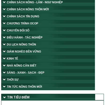
CHÍNH SÁCH NÔNG - LÂM - NGƯ NGHIỆP
CHÍNH SÁCH NÔNG THÔN MỚI
CHÍNH SÁCH TÍN DỤNG
CHƯƠNG TRÌNH OCOP
CHUYỂN ĐỔI SỐ
ĐIỀU HÀNH - TÁC NGHIỆP
DU LỊCH NÔNG THÔN
GIẢM NGHÈO BỀN VỮNG
KINH TẾ
NHÀ NÔNG CẦN BIẾT
SÁNG - XANH - SẠCH - ĐẸP
THỜI SỰ
TIN TỨC NÔNG THÔN MỚI
TIN TIÊU ĐIỂM