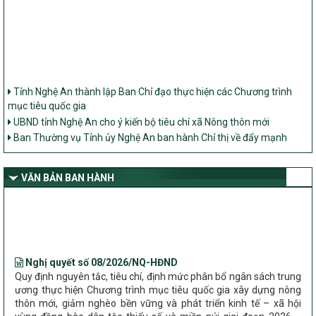
Tỉnh Nghệ An thành lập Ban Chỉ đạo thực hiện các Chương trình
mục tiêu quốc gia
UBND tỉnh Nghệ An cho ý kiến bộ tiêu chí xã Nông thôn mới
Ban Thường vụ Tỉnh ủy Nghệ An ban hành Chỉ thị về đẩy mạnh
thực hiện Chương trình mục tiêu quốc gia xây dựng nông thôn mới,
giảm nghèo bền vững và phát triển kinh tế – xã hội vùng đồng bào
dân tộc thiểu số và miền núi giai đoạn 2026 – 2030 trên địa bàn tỉnh
VĂN BẢN BAN HÀNH
Nghệ An
Bộ Dân tộc và Tôn giáo làm việc với UBND tỉnh về tình hình thực
hiện các Chương trình mục tiêu quốc gia trên địa bàn
Nghị quyết số 08/2026/NQ-HĐND
Quy định nguyên tắc, tiêu chí, định mức phân bổ ngân sách trung
ương thực hiện Chương trình mục tiêu quốc gia xây dựng nông
thôn mới, giảm nghèo bền vững và phát triển kinh tế – xã hội
vùng đồng bào dân tộc thiểu số và miền núi giai đoạn 2026 –