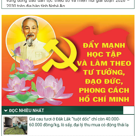
2030 trên địa bàn tỉnh Nghệ An
Chỉ Thị số 22-CT/TU
về đẩy mạnh thực hiện Chương trình mục tiêu quốc gia xây dựng
nông thôn mới, giảm nghèo bền vững và phát triển kinh tế – xã
hội vùng đồng bào dân tộc thiểu số và miền núi giai đoạn 2026 –
2030 trên địa bàn tỉnh Nghệ An
Quyết định số 2490/QĐ-UBND
Về việc thành lập Ban Chỉ đạo Chương trình mục tiều quốc gia xây
dựng nông thôn mới, giảm nghèo bền vững và phát triển kinh tế –
xã hội vùng đồng bào dân tộc thiểu số và miền núi giai đoạn 2026
-2030 tỉnh Nghệ An
Thông tư Số 23/2026/TT-BNNMT
Thông tư Hướng dẫn thực hiện một số nội dung Chương trình
mục tiêu quốc gia xây dựng nông thôn mới, giảm nghèo bền
vững và phát triển kinh tế – xã hội vùng đồng bào dân tộc thiểu
số và miền núi giai đoạn 2026-2030 thuộc phạm vi quản lý nhà
nước của Bộ Nông nghiệp và Môi trường
ĐỌC NHIỀU NHẤT
Quyết định số: 26/2026/QĐ-TTg
Quyết định ban hành Bộ tiêu chí và quy trình đánh giá, phân hạng
Giá cau tươi ở Đắk Lắk “tuột dốc” chỉ còn 40.000-
sản phẩm Mỗi xã một sản phẩm
60.000 đồng/kg, lò sấy, đại lý thu mua có động thái lạ
số: 19/2026/QĐ-TTg