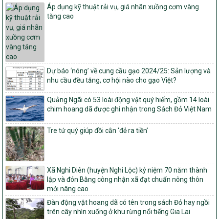
Quy định điều kiện, trình tự, thủ tục, hồ sơ xét, công nhận, công bố
Áp dụng kỹ thuật rải vụ, giá nhãn xuồng cơm vàng
và thu hồi quyết định công nhận xã đạt chuẩn nông thôn mới, xã
tăng cao
đạt nông thôn mới hiện đại và tỉnh, thành phố hoàn thành nhiệm
vụ xây dựng nông thôn mới giai đoạn 2026 – 2030
Quyết định số 16/2026/QĐ-TTg
Quy định nguyên tắc, tiêu chí, định mức phân bổ ngân sách trung
ương và tỉ lệ vốn đối ứng ngân sách của địa phương thực hiện
Dự báo ‘nóng’ về cung cầu gạo 2024/25: Sản lượng và
Chương trình mục tiêu quốc gia xây dựng nông thôn mới, giảm
nhu cầu đều tăng, cơ hội nào cho gạo Việt?
nghèo bền vững và phát triển kinh tế – xã hội vùng đồng bào dân
tộc thiểu số và miền núi giai đoạn 2026 – 2030
Quảng Ngãi có 53 loài động vật quý hiếm, gồm 14 loài
chim hoang dã được ghi nhận trong Sách Đỏ Việt Nam
1451/QĐ-UBND
Phê duyệt danh sách các xã thuộc nhóm 1, nhóm 2, nhóm 3
trong xây dựng nông thôn mới giai đoạn 2026-2030 trên địa bàn
Tre tứ quý giúp đồi cằn ‘đẻ ra tiền’
tỉnh Nghệ An
103/PTNT-NTM
Về việc đăng ký thực hiện Dự án liên kết theo chuỗi giá trị thuộc
Xã Nghi Diên (huyện Nghi Lộc) kỷ niệm 70 năm thành
Dự án 2 – Chương trình Mục tiêu quốc gia Giảm nghèo bền vững
lập và đón Bằng công nhận xã đạt chuẩn nông thôn
giai đoạn 2021-2025 được kéo dài sang năm 2026
mới nâng cao
827/QĐ-BNNMT
Đàn động vật hoang dã có tên trong sách Đỏ hay ngồi
Quyết định Ban hành Kế hoạch triển khai thực hiện Chương trình
trên cây nhìn xuống ở khu rừng nổi tiếng Gia Lai
mục tiêu quốc gia xây dựng nông thôn mới, giảm nghèo bền