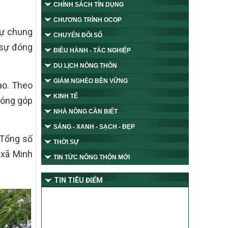
CHÍNH SÁCH TÍN DỤNG
CHƯƠNG TRÌNH OCOP
sự chung
CHUYỂN ĐỔI SỐ
 sự đóng
ĐIỀU HÀNH - TÁC NGHIỆP
DU LỊCH NÔNG THÔN
GIẢM NGHÈO BỀN VỮNG
ao. Theo
KINH TẾ
đóng góp
NHÀ NÔNG CẦN BIẾT
SÁNG - XANH - SẠCH - ĐẸP
 Tổng số
THỜI SỰ
 xã Minh
TIN TỨC NÔNG THÔN MỚI
TIN TIÊU ĐIỂM