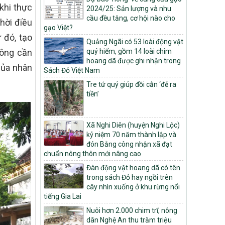
Môi trường
khi thực
2024/25: Sản lượng và nhu
Quyết định số: 26/2026/QĐ-TTg
cầu đều tăng, cơ hội nào cho
hời điều
Quyết định ban hành Bộ tiêu chí và quy
gạo Việt?
trình đánh giá, phân hạng sản phẩm Mỗi
 đó, tạo
Quảng Ngãi có 53 loài động vật
xã một sản phẩm
hông cần
quý hiếm, gồm 14 loài chim
số: 19/2026/QĐ-TTg
hoang dã được ghi nhận trong
của nhân
Sách Đỏ Việt Nam
Quy định điều kiện, trình tự, thủ tục, hồ sơ
xét, công nhận, công bố và thu hồi quyết
Tre tứ quý giúp đồi cằn ‘đẻ ra
định công nhận xã đạt chuẩn nông thôn
tiền’
mới, xã đạt nông thôn mới hiện đại và
tỉnh, thành phố hoàn thành nhiệm vụ xây
dựng nông thôn mới giai đoạn 2026 –
Xã Nghi Diên (huyện Nghi Lộc)
2030
kỷ niệm 70 năm thành lập và
Quyết định số 16/2026/QĐ-TTg
đón Bằng công nhận xã đạt
Quy định nguyên tắc, tiêu chí, định mức
chuẩn nông thôn mới nâng cao
phân bổ ngân sách trung ương và tỉ lệ
Đàn động vật hoang dã có tên
vốn đối ứng ngân sách của địa phương
trong sách Đỏ hay ngồi trên
thực hiện Chương trình mục tiêu quốc gia
cây nhìn xuống ở khu rừng nổi
xây dựng nông thôn mới, giảm nghèo
tiếng Gia Lai
bền vững và phát triển kinh tế – xã hội
vùng đồng bào dân tộc thiểu số và miền
Nuôi hơn 2.000 chim trĩ, nông
núi giai đoạn 2026 – 2030
dân Nghệ An thu trăm triệu