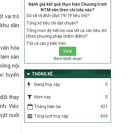
tiêu chí, điều kiện thuộc Bộ tiêu chí quốc
Đánh giá kết quả thực hiện Chương trình
gia về nông thôn mới giai đoạn 2026 –
NTM nên theo chỉ tiêu nào?
2030 thuộc phạm vi quản lý nhà nước
t vai trò
Số xã về đích (đạt 19/19 tiêu chí)?
của Bộ Nông nghiệp và Môi trường
Tổng số tiêu chí đạt chuẩn?
 khu dân
417/QĐ-BNNMT
Tổng mức độ tiến bộ của tất cả các tiêu chí
Phê duyệt Chương trình mục tiêu quốc
(theo phương pháp chấm điểm)?
gia xây dựng nông thôn mới, giảm nghèo
Tất cả các ý kiến trên
bền vững và phát triển kinh tế – xã hội
 văn hóa
vùng đồng bào dân tộc thiểu số và miền
 làm sân
núi giai đoạn 2026-2035, giai đoạn I: Từ
Xem bình chọn
năm 2026 đến năm 2030
hông nội
ác tuyến
THỐNG KÊ
Nghị quyết số 08/2026/NQ-HĐND
Quy định nguyên tắc, tiêu chí, định mức
Đang truy cập
0
phân bổ ngân sách trung ương thực hiện
Chương trình mục tiêu quốc gia xây dựng
đổi thay
Hôm nay
0
nông thôn mới, giảm nghèo bền vững và
phát triển kinh tế – xã hội vùng đồng bào
nh. Việc
Tháng hiện tại
421
dân tộc thiểu số và miền núi giai đoạn
 vật nuôi
2026 – 2030 trên địa bàn tỉnh Nghệ An
Tổng lượt truy cập
659
Chỉ Thị số 22-CT/TU
về đẩy mạnh thực hiện Chương trình mục