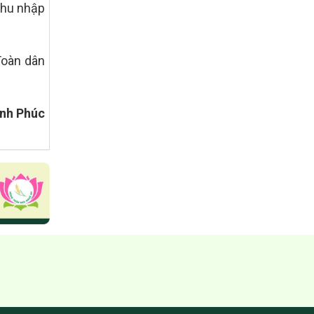
tiêu quốc gia xây dựng nông thôn mới,
thu nhập
giảm nghèo bền vững và phát triển kinh
tế – xã hội vùng đồng bào dân tộc thiểu
số và miền núi giai đoạn 2026 – 2030
trên địa bàn tỉnh Nghệ An
Toàn dân
Quyết định số 2490/QĐ-UBND
Về việc thành lập Ban Chỉ đạo Chương
trình mục tiều quốc gia xây dựng nông
anh Phúc
thôn mới, giảm nghèo bền vững và phát
triển kinh tế – xã hội vùng đồng bào dân
tộc thiểu số và miền núi giai đoạn 2026
-2030 tỉnh Nghệ An
Thông tư Số 23/2026/TT-BNNMT
Thông tư Hướng dẫn thực hiện một số
nội dung Chương trình mục tiêu quốc gia
xây dựng nông thôn mới, giảm nghèo
bền vững và phát triển kinh tế – xã hội
vùng đồng bào dân tộc thiểu số và miền
núi giai đoạn 2026-2030 thuộc phạm vi
quản lý nhà nước của Bộ Nông nghiệp và
Môi trường
Quyết định số: 26/2026/QĐ-TTg