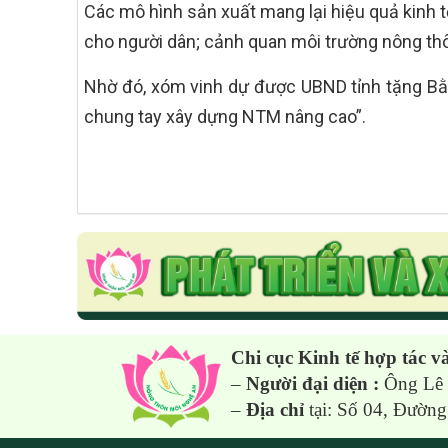
Các mô hình sản xuất mang lại hiệu quả kinh t
cho người dân; cảnh quan môi trường nông thôn
Nhờ đó, xóm vinh dự được UBND tỉnh tặng Bằn
chung tay xây dựng NTM nâng cao”.
Chi cục Kinh tế hợp tác v
–
Người đại diện :
Ông Lê 
–
Địa chỉ
tại: Số 04, Đườn