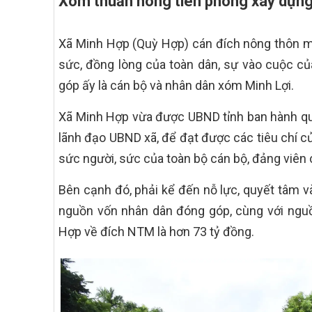
Xóm thuần nông tiên phong xây dựng
Xã Minh Hợp (Quỳ Hợp) cán đích nông thôn mớ
sức, đồng lòng của toàn dân, sự vào cuộc củ
góp ấy là cán bộ và nhân dân xóm Minh Lợi.
Xã Minh Hợp vừa được UBND tỉnh ban hành qu
lãnh đạo UBND xã, để đạt được các tiêu chí c
sức người, sức của toàn bộ cán bộ, đảng viên
Bên cạnh đó, phải kể đến nỗ lực, quyết tâm v
nguồn vốn nhân dân đóng góp, cùng với nguồ
Hợp về đích NTM là hơn 73 tỷ đồng.