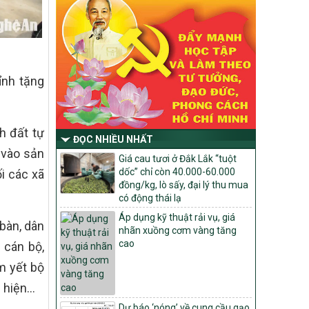
Chỉ Thị số 22-CT/TU
về đẩy mạnh thực hiện Chương trình mục
tiêu quốc gia xây dựng nông thôn mới,
giảm nghèo bền vững và phát triển kinh
tế – xã hội vùng đồng bào dân tộc thiểu
số và miền núi giai đoạn 2026 – 2030
ỉnh tặng
trên địa bàn tỉnh Nghệ An
Quyết định số 2490/QĐ-UBND
Về việc thành lập Ban Chỉ đạo Chương
h đất tự
trình mục tiều quốc gia xây dựng nông
ĐỌC NHIỀU NHẤT
thôn mới, giảm nghèo bền vững và phát
 vào sản
triển kinh tế – xã hội vùng đồng bào dân
Giá cau tươi ở Đắk Lắk “tuột
tộc thiểu số và miền núi giai đoạn 2026
dốc” chỉ còn 40.000-60.000
i các xã
-2030 tỉnh Nghệ An
đồng/kg, lò sấy, đại lý thu mua
có động thái lạ
Thông tư Số 23/2026/TT-BNNMT
Áp dụng kỹ thuật rải vụ, giá
Thông tư Hướng dẫn thực hiện một số
bàn, dân
nhãn xuồng cơm vàng tăng
nội dung Chương trình mục tiêu quốc gia
cao
 cán bộ,
xây dựng nông thôn mới, giảm nghèo
bền vững và phát triển kinh tế – xã hội
m yết bộ
vùng đồng bào dân tộc thiểu số và miền
núi giai đoạn 2026-2030 thuộc phạm vi
c hiện…
quản lý nhà nước của Bộ Nông nghiệp và
Dự báo ‘nóng’ về cung cầu gạo