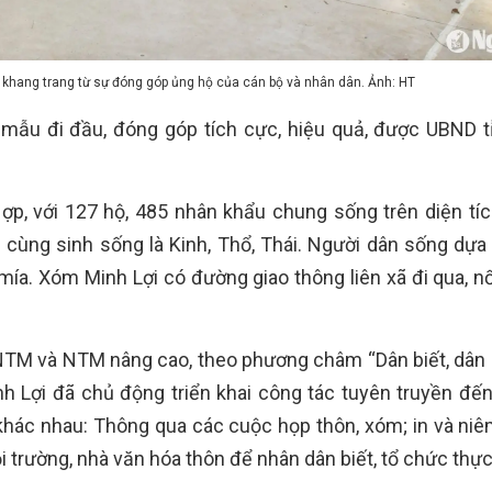
 khang trang từ sự đóng góp ủng hộ của cán bộ và nhân dân. Ảnh: HT
mẫu đi đầu, đóng góp tích cực, hiệu quả, được UBND t
p, với 127 hộ, 485 nhân khẩu chung sống trên diện tíc
 cùng sinh sống là Kinh, Thổ, Thái. Người dân sống dựa
mía. Xóm Minh Lợi có đường giao thông liên xã đi qua, nố
 NTM và NTM nâng cao, theo phương châm “Dân biết, dân 
h Lợi đã chủ động triển khai công tác tuyên truyền đến
khác nhau: Thông qua các cuộc họp thôn, xóm; in và niê
 trường, nhà văn hóa thôn để nhân dân biết, tổ chức thự