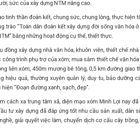
ười, sức của xây dựng NTM nâng cao.
 tinh thần đoàn kết, chung sức, chung lòng, thực hiện tố
ong trào “Toàn dân đoàn kết xây dựng đời sống văn hóa ở
TM” bằng những hoạt động cụ thể, thiết thực.
 đồng xây dựng nhà văn hóa, khuôn viên, thiết chế nhà
 công trình phụ trợ của xóm; mua sắm thiết chế văn hóa
ông liên xóm, 450m mương bê tông, 0,5 km đường giao t
g hiệu quả, thường xuyên quản lý, duy tu, bảo dưỡng c
c hiện “Đoạn đường xanh, sạch, đẹp”.
m cách xa trung tâm xã, diện mạo xóm Minh Lợi nay đã 
ầu tư xây dựng đã đáp ứng tốt nhu cầu sản xuất, dân si
nghề, giải quyết việc làm, chuyển dịch cơ cấu cây trồng,