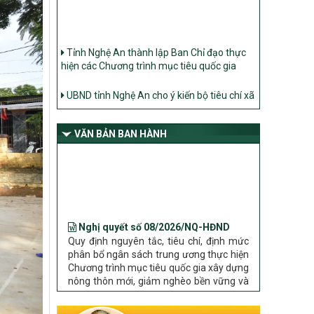
Tỉnh Nghệ An thành lập Ban Chỉ đạo thực
hiện các Chương trình mục tiêu quốc gia
UBND tỉnh Nghệ An cho ý kiến bộ tiêu chí xã
Nông thôn mới
Ban Thường vụ Tỉnh ủy Nghệ An ban hành
Chỉ thị về đẩy mạnh thực hiện Chương trình
VĂN BẢN BAN HÀNH
mục tiêu quốc gia xây dựng nông thôn mới,
giảm nghèo bền vững và phát triển kinh tế –
xã hội vùng đồng bào dân tộc thiểu số và
miền núi giai đoạn 2026 – 2030 trên địa bàn
tỉnh Nghệ An
Nghị quyết số 08/2026/NQ-HĐND
Bộ Dân tộc và Tôn giáo làm việc với UBND
Quy định nguyên tắc, tiêu chí, định mức
tỉnh về tình hình thực hiện các Chương trình
phân bổ ngân sách trung ương thực hiện
mục tiêu quốc gia trên địa bàn
Chương trình mục tiêu quốc gia xây dựng
nông thôn mới, giảm nghèo bền vững và
phát triển kinh tế – xã hội vùng đồng bào
dân tộc thiểu số và miền núi giai đoạn
2026 – 2030 trên địa bàn tỉnh Nghệ An