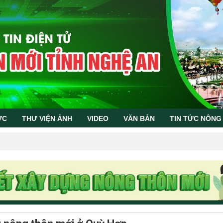
ỨC
THƯ VIỆN ẢNH
VIDEO
VĂN BẢN
TIN TỨC NÔNG