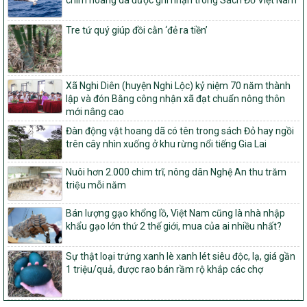
1451/QĐ-UBND
Phê duyệt danh sách các xã thuộc nhóm 1, nhóm 2, nhóm 3
Tre tứ quý giúp đồi cằn ‘đẻ ra tiền’
trong xây dựng nông thôn mới giai đoạn 2026-2030 trên địa bàn
tỉnh Nghệ An
103/PTNT-NTM
Về việc đăng ký thực hiện Dự án liên kết theo chuỗi giá trị thuộc
Xã Nghi Diên (huyện Nghi Lộc) kỷ niệm 70 năm thành
Dự án 2 – Chương trình Mục tiêu quốc gia Giảm nghèo bền vững
lập và đón Bằng công nhận xã đạt chuẩn nông thôn
giai đoạn 2021-2025 được kéo dài sang năm 2026
mới nâng cao
Đàn động vật hoang dã có tên trong sách Đỏ hay ngồi
827/QĐ-BNNMT
trên cây nhìn xuống ở khu rừng nổi tiếng Gia Lai
Quyết định Ban hành Kế hoạch triển khai thực hiện Chương trình
mục tiêu quốc gia xây dựng nông thôn mới, giảm nghèo bền
vững và phát triển kinh tế – xã hội vùng đồng bào dân tộc thiểu
Nuôi hơn 2.000 chim trĩ, nông dân Nghệ An thu trăm
số và miền núi giai đoạn 2026-2035, giai đoạn I: Từ năm 2026
triệu mỗi năm
đến năm 2030
Bán lượng gạo khổng lồ, Việt Nam cũng là nhà nhập
14/2026/TT-BNNMT
khẩu gạo lớn thứ 2 thế giới, mua của ai nhiều nhất?
Hướng dẫn thực hiện một số nội dung tiêu chí, điều kiện thuộc Bộ
tiêu chí quốc gia về nông thôn mới giai đoạn 2026 – 2030 thuộc
Sự thật loại trứng xanh lè xanh lét siêu độc, lạ, giá gần
phạm vi quản lý nhà nước của Bộ Nông nghiệp và Môi trường
1 triệu/quả, được rao bán rầm rộ khắp các chợ
417/QĐ-BNNMT
Phê duyệt Chương trình mục tiêu quốc gia xây dựng nông thôn
mới, giảm nghèo bền vững và phát triển kinh tế – xã hội vùng