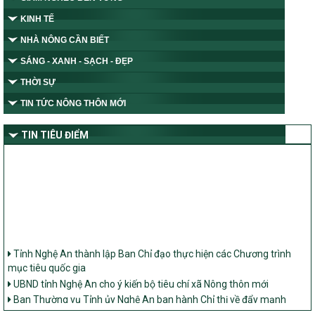
KINH TẾ
NHÀ NÔNG CẦN BIẾT
SÁNG - XANH - SẠCH - ĐẸP
THỜI SỰ
TIN TỨC NÔNG THÔN MỚI
TIN TIÊU ĐIỂM
Tỉnh Nghệ An thành lập Ban Chỉ đạo thực hiện các Chương trình
mục tiêu quốc gia
UBND tỉnh Nghệ An cho ý kiến bộ tiêu chí xã Nông thôn mới
Ban Thường vụ Tỉnh ủy Nghệ An ban hành Chỉ thị về đẩy mạnh
thực hiện Chương trình mục tiêu quốc gia xây dựng nông thôn mới,