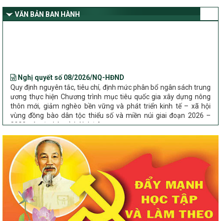
giảm nghèo bền vững và phát triển kinh tế – xã hội vùng đồng bào
dân tộc thiểu số và miền núi giai đoạn 2026 – 2030 trên địa bàn tỉnh
VĂN BẢN BAN HÀNH
Nghệ An
Bộ Dân tộc và Tôn giáo làm việc với UBND tỉnh về tình hình thực
hiện các Chương trình mục tiêu quốc gia trên địa bàn
Nghị quyết số 08/2026/NQ-HĐND
Quy định nguyên tắc, tiêu chí, định mức phân bổ ngân sách trung
ương thực hiện Chương trình mục tiêu quốc gia xây dựng nông
thôn mới, giảm nghèo bền vững và phát triển kinh tế – xã hội
vùng đồng bào dân tộc thiểu số và miền núi giai đoạn 2026 –
2030 trên địa bàn tỉnh Nghệ An
Chỉ Thị số 22-CT/TU
về đẩy mạnh thực hiện Chương trình mục tiêu quốc gia xây dựng
nông thôn mới, giảm nghèo bền vững và phát triển kinh tế – xã
hội vùng đồng bào dân tộc thiểu số và miền núi giai đoạn 2026 –
2030 trên địa bàn tỉnh Nghệ An
Quyết định số 2490/QĐ-UBND
Về việc thành lập Ban Chỉ đạo Chương trình mục tiều quốc gia xây
dựng nông thôn mới, giảm nghèo bền vững và phát triển kinh tế –
xã hội vùng đồng bào dân tộc thiểu số và miền núi giai đoạn 2026