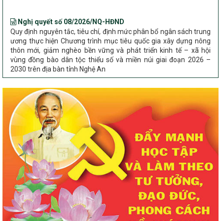
Nghị quyết số 08/2026/NQ-HĐND
Quy định nguyên tắc, tiêu chí, định mức phân bổ ngân sách trung
ương thực hiện Chương trình mục tiêu quốc gia xây dựng nông
thôn mới, giảm nghèo bền vững và phát triển kinh tế – xã hội
vùng đồng bào dân tộc thiểu số và miền núi giai đoạn 2026 –
2030 trên địa bàn tỉnh Nghệ An
Chỉ Thị số 22-CT/TU
về đẩy mạnh thực hiện Chương trình mục tiêu quốc gia xây dựng
nông thôn mới, giảm nghèo bền vững và phát triển kinh tế – xã
hội vùng đồng bào dân tộc thiểu số và miền núi giai đoạn 2026 –
2030 trên địa bàn tỉnh Nghệ An
Quyết định số 2490/QĐ-UBND
Về việc thành lập Ban Chỉ đạo Chương trình mục tiều quốc gia xây
dựng nông thôn mới, giảm nghèo bền vững và phát triển kinh tế –
xã hội vùng đồng bào dân tộc thiểu số và miền núi giai đoạn 2026
-2030 tỉnh Nghệ An
Thông tư Số 23/2026/TT-BNNMT
Thông tư Hướng dẫn thực hiện một số nội dung Chương trình
mục tiêu quốc gia xây dựng nông thôn mới, giảm nghèo bền
vững và phát triển kinh tế – xã hội vùng đồng bào dân tộc thiểu
số và miền núi giai đoạn 2026-2030 thuộc phạm vi quản lý nhà
nước của Bộ Nông nghiệp và Môi trường