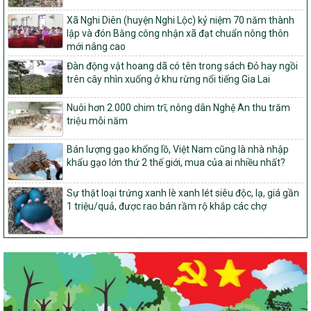
Dự án 2 – Chương trình Mục tiêu quốc gia Giảm nghèo bền vững
giai đoạn 2021-2025 được kéo dài sang năm 2026
Xã Nghi Diên (huyện Nghi Lộc) kỷ niệm 70 năm thành
lập và đón Bằng công nhận xã đạt chuẩn nông thôn
827/QĐ-BNNMT
mới nâng cao
Quyết định Ban hành Kế hoạch triển khai thực hiện Chương trình
mục tiêu quốc gia xây dựng nông thôn mới, giảm nghèo bền
Đàn động vật hoang dã có tên trong sách Đỏ hay ngồi
vững và phát triển kinh tế – xã hội vùng đồng bào dân tộc thiểu
trên cây nhìn xuống ở khu rừng nổi tiếng Gia Lai
số và miền núi giai đoạn 2026-2035, giai đoạn I: Từ năm 2026
đến năm 2030
Nuôi hơn 2.000 chim trĩ, nông dân Nghệ An thu trăm
triệu mỗi năm
14/2026/TT-BNNMT
Hướng dẫn thực hiện một số nội dung tiêu chí, điều kiện thuộc Bộ
Bán lượng gạo khổng lồ, Việt Nam cũng là nhà nhập
tiêu chí quốc gia về nông thôn mới giai đoạn 2026 – 2030 thuộc
khẩu gạo lớn thứ 2 thế giới, mua của ai nhiều nhất?
phạm vi quản lý nhà nước của Bộ Nông nghiệp và Môi trường
417/QĐ-BNNMT
Sự thật loại trứng xanh lè xanh lét siêu độc, lạ, giá gần
Phê duyệt Chương trình mục tiêu quốc gia xây dựng nông thôn
1 triệu/quả, được rao bán rầm rộ khắp các chợ
mới, giảm nghèo bền vững và phát triển kinh tế – xã hội vùng
đồng bào dân tộc thiểu số và miền núi giai đoạn 2026-2035, giai
đoạn I: Từ năm 2026 đến năm 2030
Nghị quyết số 08/2026/NQ-HĐND
Quy định nguyên tắc, tiêu chí, định mức phân bổ ngân sách trung
ương thực hiện Chương trình mục tiêu quốc gia xây dựng nông
thôn mới, giảm nghèo bền vững và phát triển kinh tế – xã hội