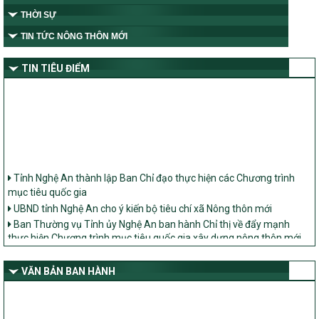
THỜI SỰ
TIN TỨC NÔNG THÔN MỚI
TIN TIÊU ĐIỂM
Tỉnh Nghệ An thành lập Ban Chỉ đạo thực hiện các Chương trình
mục tiêu quốc gia
UBND tỉnh Nghệ An cho ý kiến bộ tiêu chí xã Nông thôn mới
Ban Thường vụ Tỉnh ủy Nghệ An ban hành Chỉ thị về đẩy mạnh
thực hiện Chương trình mục tiêu quốc gia xây dựng nông thôn mới,
giảm nghèo bền vững và phát triển kinh tế – xã hội vùng đồng bào
dân tộc thiểu số và miền núi giai đoạn 2026 – 2030 trên địa bàn tỉnh
Nghệ An
VĂN BẢN BAN HÀNH
Bộ Dân tộc và Tôn giáo làm việc với UBND tỉnh về tình hình thực
hiện các Chương trình mục tiêu quốc gia trên địa bàn