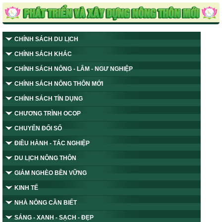
CHÍNH SÁCH DU LỊCH
CHÍNH SÁCH KHÁC
CHÍNH SÁCH NÔNG - LÂM - NGƯ NGHIỆP
CHÍNH SÁCH NÔNG THÔN MỚI
CHÍNH SÁCH TÍN DỤNG
CHƯƠNG TRÌNH OCOP
CHUYỂN ĐỔI SỐ
ĐIỀU HÀNH - TÁC NGHIỆP
DU LỊCH NÔNG THÔN
GIẢM NGHÈO BỀN VỮNG
KINH TẾ
NHÀ NÔNG CẦN BIẾT
SÁNG - XANH - SẠCH - ĐẸP