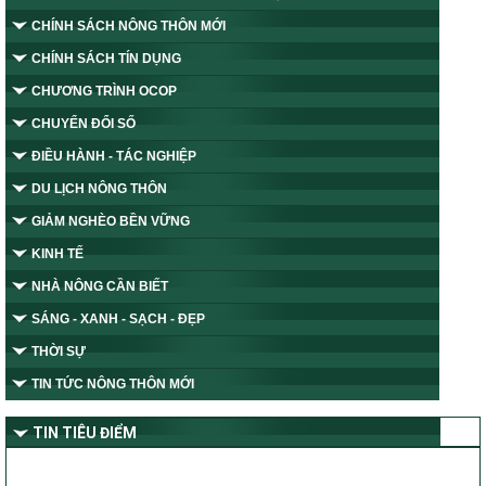
CHÍNH SÁCH NÔNG THÔN MỚI
CHÍNH SÁCH TÍN DỤNG
CHƯƠNG TRÌNH OCOP
CHUYỂN ĐỔI SỐ
ĐIỀU HÀNH - TÁC NGHIỆP
DU LỊCH NÔNG THÔN
GIẢM NGHÈO BỀN VỮNG
KINH TẾ
NHÀ NÔNG CẦN BIẾT
SÁNG - XANH - SẠCH - ĐẸP
THỜI SỰ
TIN TỨC NÔNG THÔN MỚI
TIN TIÊU ĐIỂM