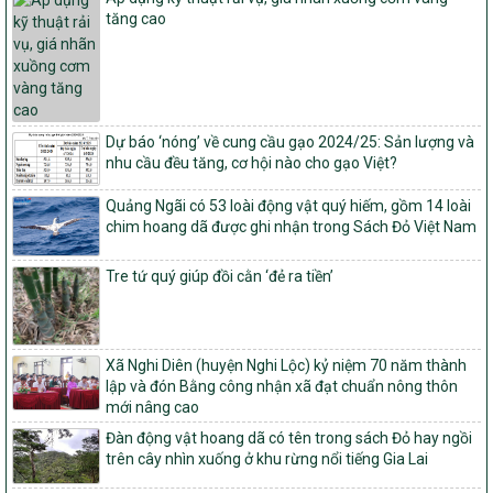
và thu hồi quyết định công nhận xã đạt chuẩn nông thôn mới, xã
tăng cao
đạt nông thôn mới hiện đại và tỉnh, thành phố hoàn thành nhiệm
vụ xây dựng nông thôn mới giai đoạn 2026 – 2030
Quyết định số 16/2026/QĐ-TTg
Quy định nguyên tắc, tiêu chí, định mức phân bổ ngân sách trung
ương và tỉ lệ vốn đối ứng ngân sách của địa phương thực hiện
Dự báo ‘nóng’ về cung cầu gạo 2024/25: Sản lượng và
Chương trình mục tiêu quốc gia xây dựng nông thôn mới, giảm
nhu cầu đều tăng, cơ hội nào cho gạo Việt?
nghèo bền vững và phát triển kinh tế – xã hội vùng đồng bào dân
tộc thiểu số và miền núi giai đoạn 2026 – 2030
Quảng Ngãi có 53 loài động vật quý hiếm, gồm 14 loài
1451/QĐ-UBND
chim hoang dã được ghi nhận trong Sách Đỏ Việt Nam
Phê duyệt danh sách các xã thuộc nhóm 1, nhóm 2, nhóm 3
trong xây dựng nông thôn mới giai đoạn 2026-2030 trên địa bàn
Tre tứ quý giúp đồi cằn ‘đẻ ra tiền’
tỉnh Nghệ An
103/PTNT-NTM
Về việc đăng ký thực hiện Dự án liên kết theo chuỗi giá trị thuộc
Dự án 2 – Chương trình Mục tiêu quốc gia Giảm nghèo bền vững
Xã Nghi Diên (huyện Nghi Lộc) kỷ niệm 70 năm thành
giai đoạn 2021-2025 được kéo dài sang năm 2026
lập và đón Bằng công nhận xã đạt chuẩn nông thôn
mới nâng cao
827/QĐ-BNNMT
Đàn động vật hoang dã có tên trong sách Đỏ hay ngồi
Quyết định Ban hành Kế hoạch triển khai thực hiện Chương trình
trên cây nhìn xuống ở khu rừng nổi tiếng Gia Lai
mục tiêu quốc gia xây dựng nông thôn mới, giảm nghèo bền
vững và phát triển kinh tế – xã hội vùng đồng bào dân tộc thiểu