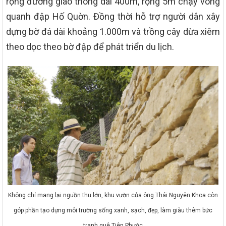
rộng đường giao thông dài 400m, rộng 5m chạy vòng
quanh đập Hố Quờn. Đồng thời hỗ trợ người dân xây
dựng bờ đá dài khoảng 1.000m và trồng cây dừa xiêm
theo dọc theo bờ đập để phát triển du lịch.
Không chỉ mang lại nguồn thu lớn, khu vườn của ông Thái Nguyên Khoa còn
góp phần tạo dựng môi trường sống xanh, sạch, đẹp, làm giàu thêm bức
tranh quê Tiên Phước