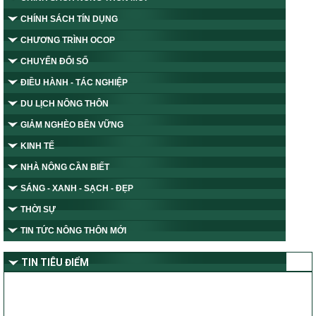
CHÍNH SÁCH TÍN DỤNG
CHƯƠNG TRÌNH OCOP
CHUYỂN ĐỔI SỐ
ĐIỀU HÀNH - TÁC NGHIỆP
DU LỊCH NÔNG THÔN
GIẢM NGHÈO BỀN VỮNG
KINH TẾ
NHÀ NÔNG CẦN BIẾT
SÁNG - XANH - SẠCH - ĐẸP
THỜI SỰ
TIN TỨC NÔNG THÔN MỚI
TIN TIÊU ĐIỂM