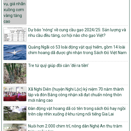
đạt nông thôn mới hiện đại và tỉnh, thành phố hoàn thành nhiệm
vụ xây dựng nông thôn mới giai đoạn 2026 – 2030
Quyết định số 16/2026/QĐ-TTg
Quy định nguyên tắc, tiêu chí, định mức phân bổ ngân sách trung
ương và tỉ lệ vốn đối ứng ngân sách của địa phương thực hiện
Dự báo ‘nóng’ về cung cầu gạo 2024/25: Sản lượng và
Chương trình mục tiêu quốc gia xây dựng nông thôn mới, giảm
nhu cầu đều tăng, cơ hội nào cho gạo Việt?
nghèo bền vững và phát triển kinh tế – xã hội vùng đồng bào dân
tộc thiểu số và miền núi giai đoạn 2026 – 2030
Quảng Ngãi có 53 loài động vật quý hiếm, gồm 14 loài
chim hoang dã được ghi nhận trong Sách Đỏ Việt Nam
1451/QĐ-UBND
Phê duyệt danh sách các xã thuộc nhóm 1, nhóm 2, nhóm 3
Tre tứ quý giúp đồi cằn ‘đẻ ra tiền’
trong xây dựng nông thôn mới giai đoạn 2026-2030 trên địa bàn
tỉnh Nghệ An
103/PTNT-NTM
Về việc đăng ký thực hiện Dự án liên kết theo chuỗi giá trị thuộc
Xã Nghi Diên (huyện Nghi Lộc) kỷ niệm 70 năm thành
Dự án 2 – Chương trình Mục tiêu quốc gia Giảm nghèo bền vững
lập và đón Bằng công nhận xã đạt chuẩn nông thôn
giai đoạn 2021-2025 được kéo dài sang năm 2026
mới nâng cao
827/QĐ-BNNMT
Đàn động vật hoang dã có tên trong sách Đỏ hay ngồi
Quyết định Ban hành Kế hoạch triển khai thực hiện Chương trình
trên cây nhìn xuống ở khu rừng nổi tiếng Gia Lai
mục tiêu quốc gia xây dựng nông thôn mới, giảm nghèo bền
vững và phát triển kinh tế – xã hội vùng đồng bào dân tộc thiểu
Nuôi hơn 2.000 chim trĩ, nông dân Nghệ An thu trăm
số và miền núi giai đoạn 2026-2035, giai đoạn I: Từ năm 2026