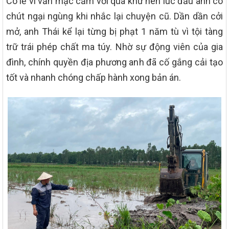
Có lẽ vì vẫn mặc cảm với quá khứ nên lúc đầu anh có
chút ngại ngùng khi nhắc lại chuyện cũ. Dần dần cởi
mở, anh Thái kể lại từng bị phạt 1 năm tù vì tội tàng
trữ trái phép chất ma túy. Nhờ sự động viên của gia
đình, chính quyền địa phương anh đã cố gắng cải tạo
tốt và nhanh chóng chấp hành xong bản án.