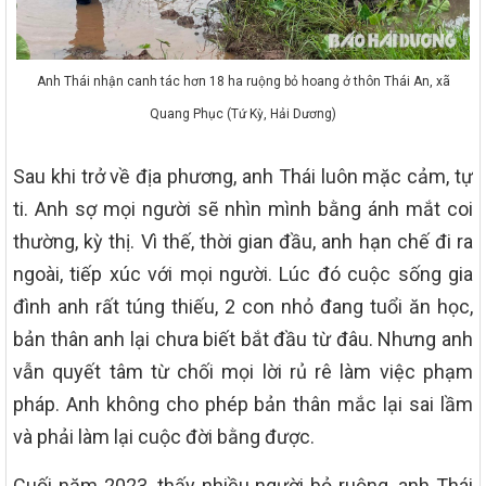
Anh Thái nhận canh tác hơn 18 ha ruộng bỏ hoang ở thôn Thái An, xã
Quang Phục (Tứ Kỳ, Hải Dương)
Sau khi trở về địa phương, anh Thái luôn mặc cảm, tự
ti. Anh sợ mọi người sẽ nhìn mình bằng ánh mắt coi
thường, kỳ thị. Vì thế, thời gian đầu, anh hạn chế đi ra
ngoài, tiếp xúc với mọi người. Lúc đó cuộc sống gia
đình anh rất túng thiếu, 2 con nhỏ đang tuổi ăn học,
bản thân anh lại chưa biết bắt đầu từ đâu. Nhưng anh
vẫn quyết tâm từ chối mọi lời rủ rê làm việc phạm
pháp. Anh không cho phép bản thân mắc lại sai lầm
và phải làm lại cuộc đời bằng được.
Cuối năm 2023, thấy nhiều người bỏ ruộng, anh Thái