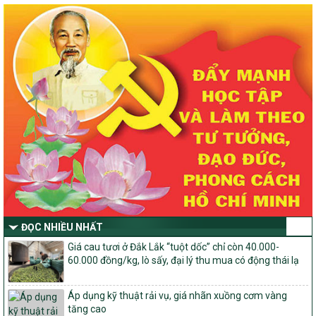
về đẩy mạnh thực hiện Chương trình mục tiêu quốc gia xây dựng
nông thôn mới, giảm nghèo bền vững và phát triển kinh tế – xã
hội vùng đồng bào dân tộc thiểu số và miền núi giai đoạn 2026 –
2030 trên địa bàn tỉnh Nghệ An
Quyết định số 2490/QĐ-UBND
Về việc thành lập Ban Chỉ đạo Chương trình mục tiều quốc gia xây
dựng nông thôn mới, giảm nghèo bền vững và phát triển kinh tế –
xã hội vùng đồng bào dân tộc thiểu số và miền núi giai đoạn 2026
-2030 tỉnh Nghệ An
Thông tư Số 23/2026/TT-BNNMT
Thông tư Hướng dẫn thực hiện một số nội dung Chương trình
mục tiêu quốc gia xây dựng nông thôn mới, giảm nghèo bền
vững và phát triển kinh tế – xã hội vùng đồng bào dân tộc thiểu
số và miền núi giai đoạn 2026-2030 thuộc phạm vi quản lý nhà
nước của Bộ Nông nghiệp và Môi trường
ĐỌC NHIỀU NHẤT
Quyết định số: 26/2026/QĐ-TTg
Giá cau tươi ở Đắk Lắk “tuột dốc” chỉ còn 40.000-
Quyết định ban hành Bộ tiêu chí và quy trình đánh giá, phân hạng
60.000 đồng/kg, lò sấy, đại lý thu mua có động thái lạ
sản phẩm Mỗi xã một sản phẩm
số: 19/2026/QĐ-TTg
Áp dụng kỹ thuật rải vụ, giá nhãn xuồng cơm vàng
Quy định điều kiện, trình tự, thủ tục, hồ sơ xét, công nhận, công bố
tăng cao
và thu hồi quyết định công nhận xã đạt chuẩn nông thôn mới, xã