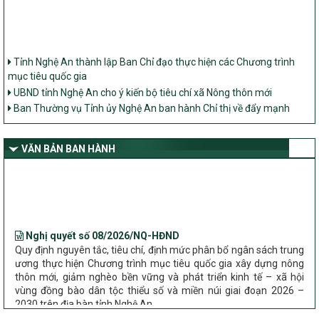
Tỉnh Nghệ An thành lập Ban Chỉ đạo thực hiện các Chương trình
mục tiêu quốc gia
UBND tỉnh Nghệ An cho ý kiến bộ tiêu chí xã Nông thôn mới
Ban Thường vụ Tỉnh ủy Nghệ An ban hành Chỉ thị về đẩy mạnh
thực hiện Chương trình mục tiêu quốc gia xây dựng nông thôn mới,
giảm nghèo bền vững và phát triển kinh tế – xã hội vùng đồng bào
dân tộc thiểu số và miền núi giai đoạn 2026 – 2030 trên địa bàn tỉnh
VĂN BẢN BAN HÀNH
Nghệ An
Bộ Dân tộc và Tôn giáo làm việc với UBND tỉnh về tình hình thực
hiện các Chương trình mục tiêu quốc gia trên địa bàn
Nghị quyết số 08/2026/NQ-HĐND
Quy định nguyên tắc, tiêu chí, định mức phân bổ ngân sách trung
ương thực hiện Chương trình mục tiêu quốc gia xây dựng nông
thôn mới, giảm nghèo bền vững và phát triển kinh tế – xã hội
vùng đồng bào dân tộc thiểu số và miền núi giai đoạn 2026 –
2030 trên địa bàn tỉnh Nghệ An
Chỉ Thị số 22-CT/TU