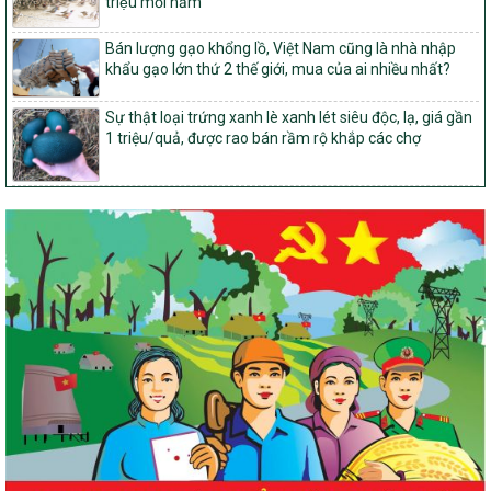
triệu mỗi năm
đến năm 2030
14/2026/TT-BNNMT
Bán lượng gạo khổng lồ, Việt Nam cũng là nhà nhập
Hướng dẫn thực hiện một số nội dung tiêu chí, điều kiện thuộc Bộ
khẩu gạo lớn thứ 2 thế giới, mua của ai nhiều nhất?
tiêu chí quốc gia về nông thôn mới giai đoạn 2026 – 2030 thuộc
phạm vi quản lý nhà nước của Bộ Nông nghiệp và Môi trường
Sự thật loại trứng xanh lè xanh lét siêu độc, lạ, giá gần
1 triệu/quả, được rao bán rầm rộ khắp các chợ
417/QĐ-BNNMT
Phê duyệt Chương trình mục tiêu quốc gia xây dựng nông thôn
mới, giảm nghèo bền vững và phát triển kinh tế – xã hội vùng
đồng bào dân tộc thiểu số và miền núi giai đoạn 2026-2035, giai
đoạn I: Từ năm 2026 đến năm 2030
Nghị quyết số 08/2026/NQ-HĐND
Quy định nguyên tắc, tiêu chí, định mức phân bổ ngân sách trung
ương thực hiện Chương trình mục tiêu quốc gia xây dựng nông
thôn mới, giảm nghèo bền vững và phát triển kinh tế – xã hội
vùng đồng bào dân tộc thiểu số và miền núi giai đoạn 2026 –
2030 trên địa bàn tỉnh Nghệ An
Chỉ Thị số 22-CT/TU
về đẩy mạnh thực hiện Chương trình mục tiêu quốc gia xây dựng
nông thôn mới, giảm nghèo bền vững và phát triển kinh tế – xã
hội vùng đồng bào dân tộc thiểu số và miền núi giai đoạn 2026 –
2030 trên địa bàn tỉnh Nghệ An