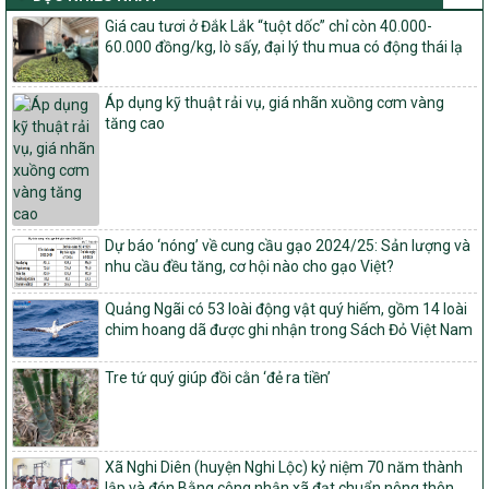
Quyết định số: 26/2026/QĐ-TTg
Giá cau tươi ở Đắk Lắk “tuột dốc” chỉ còn 40.000-
Quyết định ban hành Bộ tiêu chí và quy trình đánh giá, phân hạng
60.000 đồng/kg, lò sấy, đại lý thu mua có động thái lạ
sản phẩm Mỗi xã một sản phẩm
số: 19/2026/QĐ-TTg
Áp dụng kỹ thuật rải vụ, giá nhãn xuồng cơm vàng
Quy định điều kiện, trình tự, thủ tục, hồ sơ xét, công nhận, công bố
tăng cao
và thu hồi quyết định công nhận xã đạt chuẩn nông thôn mới, xã
đạt nông thôn mới hiện đại và tỉnh, thành phố hoàn thành nhiệm
vụ xây dựng nông thôn mới giai đoạn 2026 – 2030
Quyết định số 16/2026/QĐ-TTg
Quy định nguyên tắc, tiêu chí, định mức phân bổ ngân sách trung
Dự báo ‘nóng’ về cung cầu gạo 2024/25: Sản lượng và
ương và tỉ lệ vốn đối ứng ngân sách của địa phương thực hiện
nhu cầu đều tăng, cơ hội nào cho gạo Việt?
Chương trình mục tiêu quốc gia xây dựng nông thôn mới, giảm
nghèo bền vững và phát triển kinh tế – xã hội vùng đồng bào dân
Quảng Ngãi có 53 loài động vật quý hiếm, gồm 14 loài
tộc thiểu số và miền núi giai đoạn 2026 – 2030
chim hoang dã được ghi nhận trong Sách Đỏ Việt Nam
1451/QĐ-UBND
Phê duyệt danh sách các xã thuộc nhóm 1, nhóm 2, nhóm 3
Tre tứ quý giúp đồi cằn ‘đẻ ra tiền’
trong xây dựng nông thôn mới giai đoạn 2026-2030 trên địa bàn
tỉnh Nghệ An
103/PTNT-NTM
Về việc đăng ký thực hiện Dự án liên kết theo chuỗi giá trị thuộc
Xã Nghi Diên (huyện Nghi Lộc) kỷ niệm 70 năm thành
Dự án 2 – Chương trình Mục tiêu quốc gia Giảm nghèo bền vững
lập và đón Bằng công nhận xã đạt chuẩn nông thôn