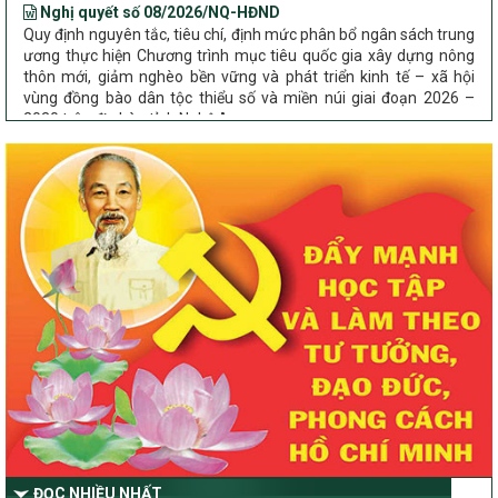
Quy định nguyên tắc, tiêu chí, định mức phân bổ ngân sách trung
ương thực hiện Chương trình mục tiêu quốc gia xây dựng nông
thôn mới, giảm nghèo bền vững và phát triển kinh tế – xã hội
vùng đồng bào dân tộc thiểu số và miền núi giai đoạn 2026 –
2030 trên địa bàn tỉnh Nghệ An
Chỉ Thị số 22-CT/TU
về đẩy mạnh thực hiện Chương trình mục tiêu quốc gia xây dựng
nông thôn mới, giảm nghèo bền vững và phát triển kinh tế – xã
hội vùng đồng bào dân tộc thiểu số và miền núi giai đoạn 2026 –
2030 trên địa bàn tỉnh Nghệ An
Quyết định số 2490/QĐ-UBND
Về việc thành lập Ban Chỉ đạo Chương trình mục tiều quốc gia xây
dựng nông thôn mới, giảm nghèo bền vững và phát triển kinh tế –
xã hội vùng đồng bào dân tộc thiểu số và miền núi giai đoạn 2026
-2030 tỉnh Nghệ An
Thông tư Số 23/2026/TT-BNNMT
Thông tư Hướng dẫn thực hiện một số nội dung Chương trình
mục tiêu quốc gia xây dựng nông thôn mới, giảm nghèo bền
vững và phát triển kinh tế – xã hội vùng đồng bào dân tộc thiểu
số và miền núi giai đoạn 2026-2030 thuộc phạm vi quản lý nhà
nước của Bộ Nông nghiệp và Môi trường
ĐỌC NHIỀU NHẤT