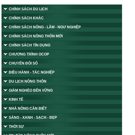
CHÍNH SÁCH DU LỊCH
CHÍNH SÁCH KHÁC
CHÍNH SÁCH NÔNG - LÂM - NGƯ NGHIỆP
CHÍNH SÁCH NÔNG THÔN MỚI
CHÍNH SÁCH TÍN DỤNG
CHƯƠNG TRÌNH OCOP
CHUYỂN ĐỔI SỐ
ĐIỀU HÀNH - TÁC NGHIỆP
DU LỊCH NÔNG THÔN
GIẢM NGHÈO BỀN VỮNG
KINH TẾ
NHÀ NÔNG CẦN BIẾT
SÁNG - XANH - SẠCH - ĐẸP
THỜI SỰ