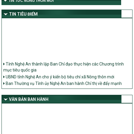
TIN TỨC NÔNG THÔN MỚI
TIN TIÊU ĐIỂM
Tỉnh Nghệ An thành lập Ban Chỉ đạo thực hiện các Chương trình
mục tiêu quốc gia
UBND tỉnh Nghệ An cho ý kiến bộ tiêu chí xã Nông thôn mới
Ban Thường vụ Tỉnh ủy Nghệ An ban hành Chỉ thị về đẩy mạnh
thực hiện Chương trình mục tiêu quốc gia xây dựng nông thôn mới,
giảm nghèo bền vững và phát triển kinh tế – xã hội vùng đồng bào
dân tộc thiểu số và miền núi giai đoạn 2026 – 2030 trên địa bàn tỉnh
VĂN BẢN BAN HÀNH
Nghệ An
Bộ Dân tộc và Tôn giáo làm việc với UBND tỉnh về tình hình thực
hiện các Chương trình mục tiêu quốc gia trên địa bàn
Nghị quyết số 08/2026/NQ-HĐND