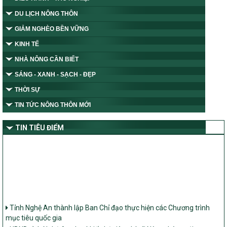
DU LỊCH NÔNG THÔN
GIẢM NGHÈO BỀN VỮNG
KINH TẾ
NHÀ NÔNG CẦN BIẾT
SÁNG - XANH - SẠCH - ĐẸP
THỜI SỰ
TIN TỨC NÔNG THÔN MỚI
TIN TIÊU ĐIỂM
Tỉnh Nghệ An thành lập Ban Chỉ đạo thực hiện các Chương trình
mục tiêu quốc gia
UBND tỉnh Nghệ An cho ý kiến bộ tiêu chí xã Nông thôn mới