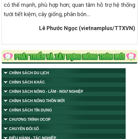
có thế mạnh, phù hợp hơn; quan tâm hỗ trợ hệ thống
tưới tiết kiệm, cây giống, phân bón…
Lê Phước Ngọc (vietnamplus/TTXVN)
CHÍNH SÁCH DU LỊCH
CHÍNH SÁCH KHÁC
CHÍNH SÁCH NÔNG - LÂM - NGƯ NGHIỆP
CHÍNH SÁCH NÔNG THÔN MỚI
CHÍNH SÁCH TÍN DỤNG
CHƯƠNG TRÌNH OCOP
CHUYỂN ĐỔI SỐ
ĐIỀU HÀNH - TÁC NGHIỆP