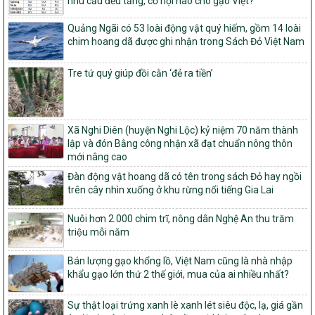
nhu cầu đều tăng, cơ hội nào cho gạo Việt?
nghèo bền vững và phát triển kinh tế – xã hội vùng đồng bào dân
tộc thiểu số và miền núi giai đoạn 2026 – 2030
Quảng Ngãi có 53 loài động vật quý hiếm, gồm 14 loài
1451/QĐ-UBND
chim hoang dã được ghi nhận trong Sách Đỏ Việt Nam
Phê duyệt danh sách các xã thuộc nhóm 1, nhóm 2, nhóm 3
trong xây dựng nông thôn mới giai đoạn 2026-2030 trên địa bàn
Tre tứ quý giúp đồi cằn ‘đẻ ra tiền’
tỉnh Nghệ An
103/PTNT-NTM
Về việc đăng ký thực hiện Dự án liên kết theo chuỗi giá trị thuộc
Dự án 2 – Chương trình Mục tiêu quốc gia Giảm nghèo bền vững
Xã Nghi Diên (huyện Nghi Lộc) kỷ niệm 70 năm thành
giai đoạn 2021-2025 được kéo dài sang năm 2026
lập và đón Bằng công nhận xã đạt chuẩn nông thôn
mới nâng cao
827/QĐ-BNNMT
Đàn động vật hoang dã có tên trong sách Đỏ hay ngồi
Quyết định Ban hành Kế hoạch triển khai thực hiện Chương trình
trên cây nhìn xuống ở khu rừng nổi tiếng Gia Lai
mục tiêu quốc gia xây dựng nông thôn mới, giảm nghèo bền
vững và phát triển kinh tế – xã hội vùng đồng bào dân tộc thiểu
số và miền núi giai đoạn 2026-2035, giai đoạn I: Từ năm 2026
Nuôi hơn 2.000 chim trĩ, nông dân Nghệ An thu trăm
đến năm 2030
triệu mỗi năm
14/2026/TT-BNNMT
Bán lượng gạo khổng lồ, Việt Nam cũng là nhà nhập
Hướng dẫn thực hiện một số nội dung tiêu chí, điều kiện thuộc Bộ
khẩu gạo lớn thứ 2 thế giới, mua của ai nhiều nhất?
tiêu chí quốc gia về nông thôn mới giai đoạn 2026 – 2030 thuộc
phạm vi quản lý nhà nước của Bộ Nông nghiệp và Môi trường
Sự thật loại trứng xanh lè xanh lét siêu độc, lạ, giá gần
417/QĐ-BNNMT