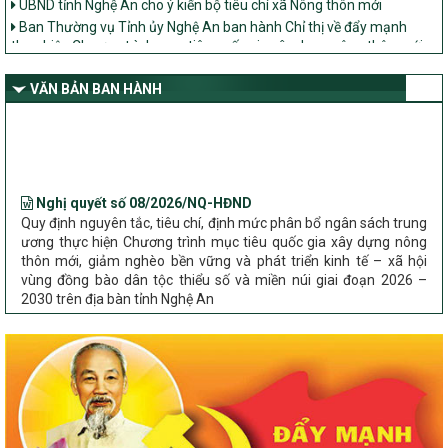
Ban Thường vụ Tỉnh ủy Nghệ An ban hành Chỉ thị về đẩy mạnh
thực hiện Chương trình mục tiêu quốc gia xây dựng nông thôn mới,
giảm nghèo bền vững và phát triển kinh tế – xã hội vùng đồng bào
dân tộc thiểu số và miền núi giai đoạn 2026 – 2030 trên địa bàn tỉnh
VĂN BẢN BAN HÀNH
Nghệ An
Bộ Dân tộc và Tôn giáo làm việc với UBND tỉnh về tình hình thực
hiện các Chương trình mục tiêu quốc gia trên địa bàn
Nghị quyết số 08/2026/NQ-HĐND
Quy định nguyên tắc, tiêu chí, định mức phân bổ ngân sách trung
ương thực hiện Chương trình mục tiêu quốc gia xây dựng nông
thôn mới, giảm nghèo bền vững và phát triển kinh tế – xã hội
vùng đồng bào dân tộc thiểu số và miền núi giai đoạn 2026 –
2030 trên địa bàn tỉnh Nghệ An
Chỉ Thị số 22-CT/TU
về đẩy mạnh thực hiện Chương trình mục tiêu quốc gia xây dựng
nông thôn mới, giảm nghèo bền vững và phát triển kinh tế – xã
hội vùng đồng bào dân tộc thiểu số và miền núi giai đoạn 2026 –
2030 trên địa bàn tỉnh Nghệ An
Quyết định số 2490/QĐ-UBND
Về việc thành lập Ban Chỉ đạo Chương trình mục tiều quốc gia xây