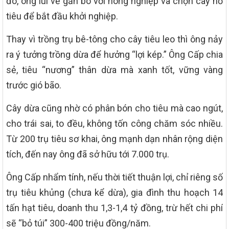
đó, ông lui về gắn bó với nông nghiệp và chọn cây hồ
tiêu để bắt đầu khởi nghiệp.
Thay vì trồng trụ bê-tông cho cây tiêu leo thì ông nảy
ra ý tưởng trồng dừa để hưởng “lợi kép.” Ông Cấp chia
sẻ, tiêu “nương” thân dừa mà xanh tốt, vững vàng
trước gió bão.
Cây dừa cũng nhờ có phân bón cho tiêu mà cao ngút,
cho trái sai, to đều, không tốn công chăm sóc nhiều.
Từ 200 trụ tiêu sơ khai, ông mạnh dạn nhân rộng diện
tích, đến nay ông đã sở hữu tới 7.000 trụ.
Ông Cấp nhẩm tính, nếu thời tiết thuận lợi, chỉ riêng số
trụ tiêu khủng (chưa kể dừa), gia đình thu hoạch 14
tấn hạt tiêu, doanh thu 1,3-1,4 tỷ đồng, trừ hết chi phí
sẽ “bỏ túi” 300-400 triệu đồng/năm.