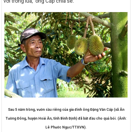
với trồng lúa,” ông Cấp chia sẻ.
Sau 5 năm trồng, vườn sầu riêng của gia đình ông Đặng Văn Cấp (xã Ân
Tường Đông, huyện Hoài Ân, tỉnh Bình Định) đã bắt đầu cho quả bói. (Ảnh:
Lê Phước Ngọc/TTXVN).