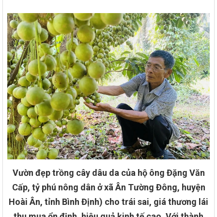
Vườn đẹp trồng cây dâu da của hộ ông Đặng Văn
Cấp, tỷ phú nông dân ở xã Ân Tường Đông, huyện
Hoài Ân, tỉnh Bình Định) cho trái sai, giá thương lái
thu mua ổn định, hiệu quả kinh tế cao. Với thành