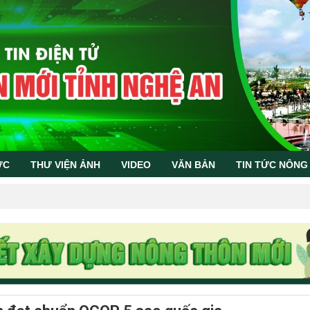
ỨC
THƯ VIỆN ẢNH
VIDEO
VĂN BẢN
TIN TỨC NÔNG