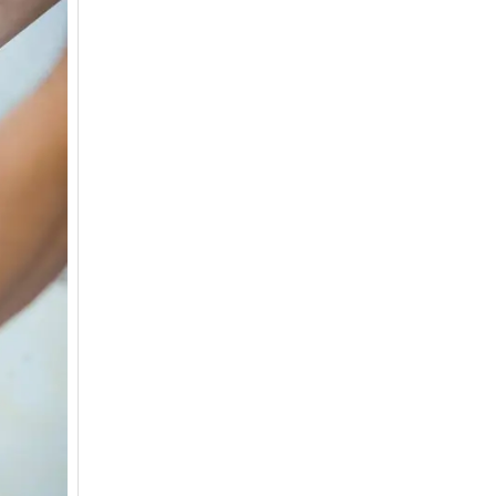
tế – xã hội vùng đồng bào dân tộc thiểu
số và miền núi giai đoạn 2026 – 2030
trên địa bàn tỉnh Nghệ An
Quyết định số 2490/QĐ-UBND
Về việc thành lập Ban Chỉ đạo Chương
trình mục tiều quốc gia xây dựng nông
thôn mới, giảm nghèo bền vững và phát
triển kinh tế – xã hội vùng đồng bào dân
tộc thiểu số và miền núi giai đoạn 2026
-2030 tỉnh Nghệ An
Thông tư Số 23/2026/TT-BNNMT
Thông tư Hướng dẫn thực hiện một số
nội dung Chương trình mục tiêu quốc gia
xây dựng nông thôn mới, giảm nghèo
bền vững và phát triển kinh tế – xã hội
vùng đồng bào dân tộc thiểu số và miền
núi giai đoạn 2026-2030 thuộc phạm vi
quản lý nhà nước của Bộ Nông nghiệp và
Môi trường
Quyết định số: 26/2026/QĐ-TTg
Quyết định ban hành Bộ tiêu chí và quy