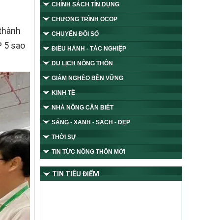
CHÍNH SÁCH TÍN DỤNG
CHƯƠNG TRÌNH OCOP
 thành
CHUYỂN ĐỔI SỐ
P 5 sao
ĐIỀU HÀNH - TÁC NGHIỆP
DU LỊCH NÔNG THÔN
GIẢM NGHÈO BỀN VỮNG
KINH TẾ
NHÀ NÔNG CẦN BIẾT
SÁNG - XANH - SẠCH - ĐẸP
THỜI SỰ
TIN TỨC NÔNG THÔN MỚI
TIN TIÊU ĐIỂM