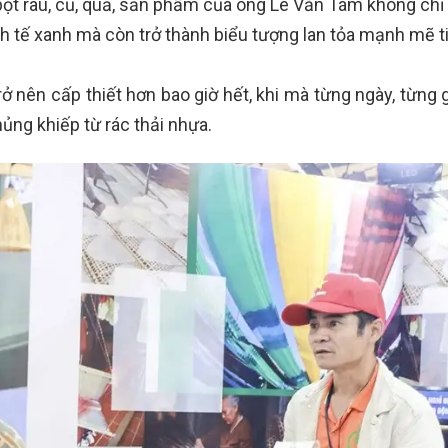
bột rau, củ, quả, sản phẩm của ông Lê Văn Tám không chỉ
inh tế xanh mà còn trở thành biểu tượng lan tỏa mạnh mẽ t
 nên cấp thiết hơn bao giờ hết, khi mà từng ngày, từng g
ủng khiếp từ rác thải nhựa.