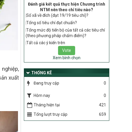
gia về nông thôn mới giai đoạn 2026 –
Đánh giá kết quả thực hiện Chương trình
2030 thuộc phạm vi quản lý nhà nước
NTM nên theo chỉ tiêu nào?
của Bộ Nông nghiệp và Môi trường
Số xã về đích (đạt 19/19 tiêu chí)?
417/QĐ-BNNMT
Tổng số tiêu chí đạt chuẩn?
Phê duyệt Chương trình mục tiêu quốc
Tổng mức độ tiến bộ của tất cả các tiêu chí
gia xây dựng nông thôn mới, giảm nghèo
(theo phương pháp chấm điểm)?
bền vững và phát triển kinh tế – xã hội
Tất cả các ý kiến trên
vùng đồng bào dân tộc thiểu số và miền
núi giai đoạn 2026-2035, giai đoạn I: Từ
năm 2026 đến năm 2030
Xem bình chọn
Nghị quyết số 08/2026/NQ-HĐND
 nghiệp,
Quy định nguyên tắc, tiêu chí, định mức
THỐNG KÊ
sản xuất
phân bổ ngân sách trung ương thực hiện
Đang truy cập
0
Chương trình mục tiêu quốc gia xây dựng
nông thôn mới, giảm nghèo bền vững và
phát triển kinh tế – xã hội vùng đồng bào
Hôm nay
0
dân tộc thiểu số và miền núi giai đoạn
Tháng hiện tại
421
2026 – 2030 trên địa bàn tỉnh Nghệ An
Tổng lượt truy cập
659
Chỉ Thị số 22-CT/TU
về đẩy mạnh thực hiện Chương trình mục
tiêu quốc gia xây dựng nông thôn mới,
giảm nghèo bền vững và phát triển kinh