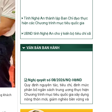
Tỉnh Nghệ An thành lập Ban Chỉ đạo thực
hiện các Chương trình mục tiêu quốc gia
UBND tỉnh Nghệ An cho ý kiến bộ tiêu chí xã
Nông thôn mới
Ban Thường vụ Tỉnh ủy Nghệ An ban hành
Chỉ thị về đẩy mạnh thực hiện Chương trình
mục tiêu quốc gia xây dựng nông thôn mới,
VĂN BẢN BAN HÀNH
giảm nghèo bền vững và phát triển kinh tế –
xã hội vùng đồng bào dân tộc thiểu số và
miền núi giai đoạn 2026 – 2030 trên địa bàn
tỉnh Nghệ An
Nghị quyết số 08/2026/NQ-HĐND
Bộ Dân tộc và Tôn giáo làm việc với UBND
Quy định nguyên tắc, tiêu chí, định mức
tỉnh về tình hình thực hiện các Chương trình
phân bổ ngân sách trung ương thực hiện
mục tiêu quốc gia trên địa bàn
Chương trình mục tiêu quốc gia xây dựng
nông thôn mới, giảm nghèo bền vững và
phát triển kinh tế – xã hội vùng đồng bào
ông khách
dân tộc thiểu số và miền núi giai đoạn
2026 – 2030 trên địa bàn tỉnh Nghệ An
Chỉ Thị số 22-CT/TU