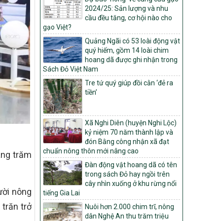
Quyết định số: 26/2026/QĐ-TTg
2024/25: Sản lượng và nhu
Quyết định ban hành Bộ tiêu chí và quy
cầu đều tăng, cơ hội nào cho
trình đánh giá, phân hạng sản phẩm Mỗi
gạo Việt?
xã một sản phẩm
Quảng Ngãi có 53 loài động vật
số: 19/2026/QĐ-TTg
quý hiếm, gồm 14 loài chim
Quy định điều kiện, trình tự, thủ tục, hồ sơ
hoang dã được ghi nhận trong
xét, công nhận, công bố và thu hồi quyết
Sách Đỏ Việt Nam
định công nhận xã đạt chuẩn nông thôn
Tre tứ quý giúp đồi cằn ‘đẻ ra
mới, xã đạt nông thôn mới hiện đại và
tiền’
tỉnh, thành phố hoàn thành nhiệm vụ xây
dựng nông thôn mới giai đoạn 2026 –
2030
Xã Nghi Diên (huyện Nghi Lộc)
Quyết định số 16/2026/QĐ-TTg
kỷ niệm 70 năm thành lập và
Quy định nguyên tắc, tiêu chí, định mức
đón Bằng công nhận xã đạt
phân bổ ngân sách trung ương và tỉ lệ
chuẩn nông thôn mới nâng cao
hàng trăm
vốn đối ứng ngân sách của địa phương
Đàn động vật hoang dã có tên
thực hiện Chương trình mục tiêu quốc gia
trong sách Đỏ hay ngồi trên
xây dựng nông thôn mới, giảm nghèo
cây nhìn xuống ở khu rừng nổi
bền vững và phát triển kinh tế – xã hội
ười nông
tiếng Gia Lai
vùng đồng bào dân tộc thiểu số và miền
núi giai đoạn 2026 – 2030
trăn trở
Nuôi hơn 2.000 chim trĩ, nông
dân Nghệ An thu trăm triệu
1451/QĐ-UBND