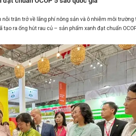
 đạt chuẩn OCOP 5 sao quốc gia
nỗi trăn trở về lãng phí nông sản và ô nhiễm môi trường
đã tạo ra ống hút rau củ – sản phẩm xanh đạt chuẩn OCO