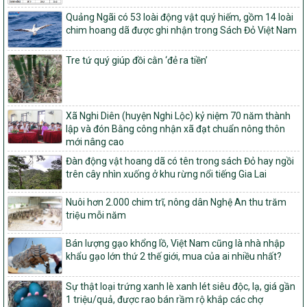
nghèo bền vững và phát triển kinh tế – xã hội vùng đồng bào dân
tộc thiểu số và miền núi giai đoạn 2026 – 2030
Quảng Ngãi có 53 loài động vật quý hiếm, gồm 14 loài
chim hoang dã được ghi nhận trong Sách Đỏ Việt Nam
1451/QĐ-UBND
Phê duyệt danh sách các xã thuộc nhóm 1, nhóm 2, nhóm 3
Tre tứ quý giúp đồi cằn ‘đẻ ra tiền’
trong xây dựng nông thôn mới giai đoạn 2026-2030 trên địa bàn
tỉnh Nghệ An
103/PTNT-NTM
Về việc đăng ký thực hiện Dự án liên kết theo chuỗi giá trị thuộc
Xã Nghi Diên (huyện Nghi Lộc) kỷ niệm 70 năm thành
Dự án 2 – Chương trình Mục tiêu quốc gia Giảm nghèo bền vững
lập và đón Bằng công nhận xã đạt chuẩn nông thôn
giai đoạn 2021-2025 được kéo dài sang năm 2026
mới nâng cao
827/QĐ-BNNMT
Đàn động vật hoang dã có tên trong sách Đỏ hay ngồi
Quyết định Ban hành Kế hoạch triển khai thực hiện Chương trình
trên cây nhìn xuống ở khu rừng nổi tiếng Gia Lai
mục tiêu quốc gia xây dựng nông thôn mới, giảm nghèo bền
vững và phát triển kinh tế – xã hội vùng đồng bào dân tộc thiểu
Nuôi hơn 2.000 chim trĩ, nông dân Nghệ An thu trăm
số và miền núi giai đoạn 2026-2035, giai đoạn I: Từ năm 2026
triệu mỗi năm
đến năm 2030
14/2026/TT-BNNMT
Bán lượng gạo khổng lồ, Việt Nam cũng là nhà nhập
Hướng dẫn thực hiện một số nội dung tiêu chí, điều kiện thuộc Bộ
khẩu gạo lớn thứ 2 thế giới, mua của ai nhiều nhất?
tiêu chí quốc gia về nông thôn mới giai đoạn 2026 – 2030 thuộc
phạm vi quản lý nhà nước của Bộ Nông nghiệp và Môi trường
Sự thật loại trứng xanh lè xanh lét siêu độc, lạ, giá gần
1 triệu/quả, được rao bán rầm rộ khắp các chợ
417/QĐ-BNNMT