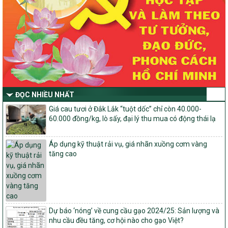
dựng nông thôn mới, giảm nghèo bền vững và phát triển kinh tế –
xã hội vùng đồng bào dân tộc thiểu số và miền núi giai đoạn 2026
-2030 tỉnh Nghệ An
Thông tư Số 23/2026/TT-BNNMT
Thông tư Hướng dẫn thực hiện một số nội dung Chương trình
mục tiêu quốc gia xây dựng nông thôn mới, giảm nghèo bền
vững và phát triển kinh tế – xã hội vùng đồng bào dân tộc thiểu
số và miền núi giai đoạn 2026-2030 thuộc phạm vi quản lý nhà
nước của Bộ Nông nghiệp và Môi trường
ĐỌC NHIỀU NHẤT
Quyết định số: 26/2026/QĐ-TTg
Giá cau tươi ở Đắk Lắk “tuột dốc” chỉ còn 40.000-
Quyết định ban hành Bộ tiêu chí và quy trình đánh giá, phân hạng
60.000 đồng/kg, lò sấy, đại lý thu mua có động thái lạ
sản phẩm Mỗi xã một sản phẩm
số: 19/2026/QĐ-TTg
Áp dụng kỹ thuật rải vụ, giá nhãn xuồng cơm vàng
Quy định điều kiện, trình tự, thủ tục, hồ sơ xét, công nhận, công bố
tăng cao
và thu hồi quyết định công nhận xã đạt chuẩn nông thôn mới, xã
đạt nông thôn mới hiện đại và tỉnh, thành phố hoàn thành nhiệm
vụ xây dựng nông thôn mới giai đoạn 2026 – 2030
Quyết định số 16/2026/QĐ-TTg
Quy định nguyên tắc, tiêu chí, định mức phân bổ ngân sách trung
ương và tỉ lệ vốn đối ứng ngân sách của địa phương thực hiện
Dự báo ‘nóng’ về cung cầu gạo 2024/25: Sản lượng và
Chương trình mục tiêu quốc gia xây dựng nông thôn mới, giảm
nhu cầu đều tăng, cơ hội nào cho gạo Việt?