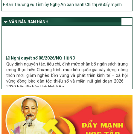
Ban Thường vụ Tỉnh ủy Nghệ An ban hành Chỉ thị về đẩy mạnh
thực hiện Chương trình mục tiêu quốc gia xây dựng nông thôn mới,
giảm nghèo bền vững và phát triển kinh tế – xã hội vùng đồng bào
dân tộc thiểu số và miền núi giai đoạn 2026 – 2030 trên địa bàn tỉnh
VĂN BẢN BAN HÀNH
Nghệ An
Bộ Dân tộc và Tôn giáo làm việc với UBND tỉnh về tình hình thực
hiện các Chương trình mục tiêu quốc gia trên địa bàn
Nghị quyết số 08/2026/NQ-HĐND
Quy định nguyên tắc, tiêu chí, định mức phân bổ ngân sách trung
ương thực hiện Chương trình mục tiêu quốc gia xây dựng nông
thôn mới, giảm nghèo bền vững và phát triển kinh tế – xã hội
vùng đồng bào dân tộc thiểu số và miền núi giai đoạn 2026 –
2030 trên địa bàn tỉnh Nghệ An
Chỉ Thị số 22-CT/TU
về đẩy mạnh thực hiện Chương trình mục tiêu quốc gia xây dựng
nông thôn mới, giảm nghèo bền vững và phát triển kinh tế – xã
hội vùng đồng bào dân tộc thiểu số và miền núi giai đoạn 2026 –
2030 trên địa bàn tỉnh Nghệ An
Quyết định số 2490/QĐ-UBND
Về việc thành lập Ban Chỉ đạo Chương trình mục tiều quốc gia xây