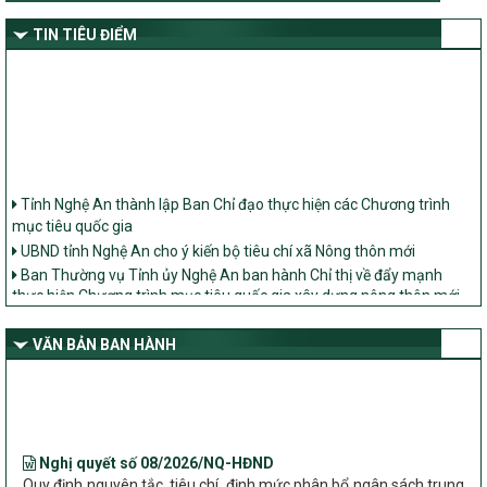
TIN TIÊU ĐIỂM
Tỉnh Nghệ An thành lập Ban Chỉ đạo thực hiện các Chương trình
mục tiêu quốc gia
UBND tỉnh Nghệ An cho ý kiến bộ tiêu chí xã Nông thôn mới
Ban Thường vụ Tỉnh ủy Nghệ An ban hành Chỉ thị về đẩy mạnh
thực hiện Chương trình mục tiêu quốc gia xây dựng nông thôn mới,
giảm nghèo bền vững và phát triển kinh tế – xã hội vùng đồng bào
dân tộc thiểu số và miền núi giai đoạn 2026 – 2030 trên địa bàn tỉnh
Nghệ An
VĂN BẢN BAN HÀNH
Bộ Dân tộc và Tôn giáo làm việc với UBND tỉnh về tình hình thực
hiện các Chương trình mục tiêu quốc gia trên địa bàn
Nghị quyết số 08/2026/NQ-HĐND
Quy định nguyên tắc, tiêu chí, định mức phân bổ ngân sách trung
ương thực hiện Chương trình mục tiêu quốc gia xây dựng nông