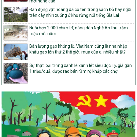
mới nâng cao
827/QĐ-BNNMT
Quyết định Ban hành Kế hoạch triển khai thực hiện Chương trình
Đàn động vật hoang dã có tên trong sách Đỏ hay ngồi
mục tiêu quốc gia xây dựng nông thôn mới, giảm nghèo bền
trên cây nhìn xuống ở khu rừng nổi tiếng Gia Lai
vững và phát triển kinh tế – xã hội vùng đồng bào dân tộc thiểu
số và miền núi giai đoạn 2026-2035, giai đoạn I: Từ năm 2026
Nuôi hơn 2.000 chim trĩ, nông dân Nghệ An thu trăm
đến năm 2030
triệu mỗi năm
14/2026/TT-BNNMT
Hướng dẫn thực hiện một số nội dung tiêu chí, điều kiện thuộc Bộ
Bán lượng gạo khổng lồ, Việt Nam cũng là nhà nhập
tiêu chí quốc gia về nông thôn mới giai đoạn 2026 – 2030 thuộc
khẩu gạo lớn thứ 2 thế giới, mua của ai nhiều nhất?
phạm vi quản lý nhà nước của Bộ Nông nghiệp và Môi trường
Sự thật loại trứng xanh lè xanh lét siêu độc, lạ, giá gần
417/QĐ-BNNMT
1 triệu/quả, được rao bán rầm rộ khắp các chợ
Phê duyệt Chương trình mục tiêu quốc gia xây dựng nông thôn
mới, giảm nghèo bền vững và phát triển kinh tế – xã hội vùng
đồng bào dân tộc thiểu số và miền núi giai đoạn 2026-2035, giai
đoạn I: Từ năm 2026 đến năm 2030
Nghị quyết số 08/2026/NQ-HĐND
Quy định nguyên tắc, tiêu chí, định mức phân bổ ngân sách trung
ương thực hiện Chương trình mục tiêu quốc gia xây dựng nông
thôn mới, giảm nghèo bền vững và phát triển kinh tế – xã hội
vùng đồng bào dân tộc thiểu số và miền núi giai đoạn 2026 –
2030 trên địa bàn tỉnh Nghệ An