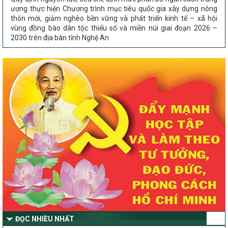
thôn mới, giảm nghèo bền vững và phát triển kinh tế – xã hội
vùng đồng bào dân tộc thiểu số và miền núi giai đoạn 2026 –
2030 trên địa bàn tỉnh Nghệ An
Chỉ Thị số 22-CT/TU
về đẩy mạnh thực hiện Chương trình mục tiêu quốc gia xây dựng
nông thôn mới, giảm nghèo bền vững và phát triển kinh tế – xã
hội vùng đồng bào dân tộc thiểu số và miền núi giai đoạn 2026 –
2030 trên địa bàn tỉnh Nghệ An
Quyết định số 2490/QĐ-UBND
Về việc thành lập Ban Chỉ đạo Chương trình mục tiều quốc gia xây
dựng nông thôn mới, giảm nghèo bền vững và phát triển kinh tế –
xã hội vùng đồng bào dân tộc thiểu số và miền núi giai đoạn 2026
-2030 tỉnh Nghệ An
Thông tư Số 23/2026/TT-BNNMT
Thông tư Hướng dẫn thực hiện một số nội dung Chương trình
mục tiêu quốc gia xây dựng nông thôn mới, giảm nghèo bền
vững và phát triển kinh tế – xã hội vùng đồng bào dân tộc thiểu
số và miền núi giai đoạn 2026-2030 thuộc phạm vi quản lý nhà
nước của Bộ Nông nghiệp và Môi trường
Quyết định số: 26/2026/QĐ-TTg
ĐỌC NHIỀU NHẤT
Quyết định ban hành Bộ tiêu chí và quy trình đánh giá, phân hạng