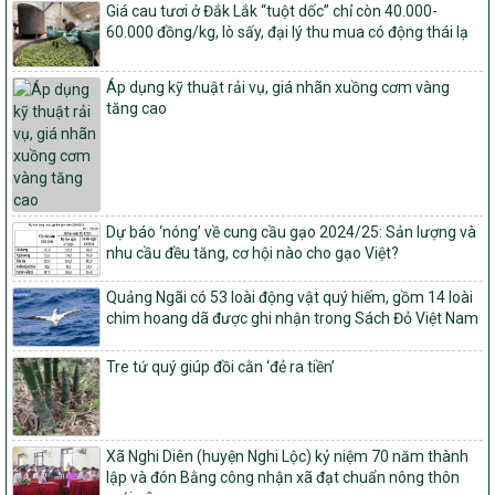
Giá cau tươi ở Đắk Lắk “tuột dốc” chỉ còn 40.000-
sản phẩm Mỗi xã một sản phẩm
60.000 đồng/kg, lò sấy, đại lý thu mua có động thái lạ
số: 19/2026/QĐ-TTg
Quy định điều kiện, trình tự, thủ tục, hồ sơ xét, công nhận, công bố
Áp dụng kỹ thuật rải vụ, giá nhãn xuồng cơm vàng
và thu hồi quyết định công nhận xã đạt chuẩn nông thôn mới, xã
tăng cao
đạt nông thôn mới hiện đại và tỉnh, thành phố hoàn thành nhiệm
vụ xây dựng nông thôn mới giai đoạn 2026 – 2030
Quyết định số 16/2026/QĐ-TTg
Quy định nguyên tắc, tiêu chí, định mức phân bổ ngân sách trung
ương và tỉ lệ vốn đối ứng ngân sách của địa phương thực hiện
Chương trình mục tiêu quốc gia xây dựng nông thôn mới, giảm
Dự báo ‘nóng’ về cung cầu gạo 2024/25: Sản lượng và
nghèo bền vững và phát triển kinh tế – xã hội vùng đồng bào dân
nhu cầu đều tăng, cơ hội nào cho gạo Việt?
tộc thiểu số và miền núi giai đoạn 2026 – 2030
Quảng Ngãi có 53 loài động vật quý hiếm, gồm 14 loài
1451/QĐ-UBND
chim hoang dã được ghi nhận trong Sách Đỏ Việt Nam
Phê duyệt danh sách các xã thuộc nhóm 1, nhóm 2, nhóm 3
trong xây dựng nông thôn mới giai đoạn 2026-2030 trên địa bàn
Tre tứ quý giúp đồi cằn ‘đẻ ra tiền’
tỉnh Nghệ An
103/PTNT-NTM
Về việc đăng ký thực hiện Dự án liên kết theo chuỗi giá trị thuộc
Dự án 2 – Chương trình Mục tiêu quốc gia Giảm nghèo bền vững
Xã Nghi Diên (huyện Nghi Lộc) kỷ niệm 70 năm thành
giai đoạn 2021-2025 được kéo dài sang năm 2026
lập và đón Bằng công nhận xã đạt chuẩn nông thôn