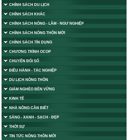
CHÍNH SÁCH DU LỊCH
CHÍNH SÁCH KHÁC
CHÍNH SÁCH NÔNG - LÂM - NGƯ NGHIỆP
CHÍNH SÁCH NÔNG THÔN MỚI
CHÍNH SÁCH TÍN DỤNG
CHƯƠNG TRÌNH OCOP
CHUYỂN ĐỔI SỐ
ĐIỀU HÀNH - TÁC NGHIỆP
DU LỊCH NÔNG THÔN
GIẢM NGHÈO BỀN VỮNG
KINH TẾ
NHÀ NÔNG CẦN BIẾT
SÁNG - XANH - SẠCH - ĐẸP
THỜI SỰ
TIN TỨC NÔNG THÔN MỚI