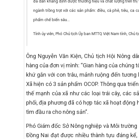
đã dần khẳng định được thương hiệu và chất lượng trên thị t
ngành trồng trọt với các sản phẩm: điều, cà phê, tiêu, ca
phẩm chế biến sâu…
Tỉnh ủy viên, Phó Chủ tịch Ủy ban MTTQ Việt Nam tỉnh, Chủ t
Ông Nguyễn Văn Kiện, Chủ tịch Hội Nông dân x
hàng của đơn vị mình: “Gian hàng của chúng tô
khứ gắn với con trâu, mảnh ruộng đến tương l
Xã hiện có 3 sản phẩm OCOP. Thông qua triển
thế mạnh của xã như các loại trái cây, các
phối, địa phương đã có hợp tác xã hoạt động h
tìm đầu ra cho nông sản”.
Phó Giám đốc Sở Nông nghiệp và Môi trường Lê
Đồng Nai đạt được nhiều thành tựu đáng kể