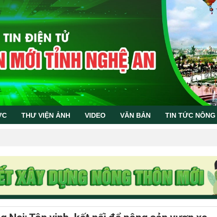
ỨC
THƯ VIỆN ẢNH
VIDEO
VĂN BẢN
TIN TỨC NÔNG