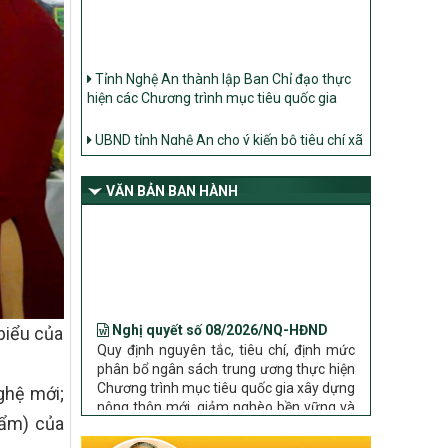
Tỉnh Nghệ An thành lập Ban Chỉ đạo thực
hiện các Chương trình mục tiêu quốc gia
UBND tỉnh Nghệ An cho ý kiến bộ tiêu chí xã
Nông thôn mới
Ban Thường vụ Tỉnh ủy Nghệ An ban hành
Chỉ thị về đẩy mạnh thực hiện Chương trình
VĂN BẢN BAN HÀNH
mục tiêu quốc gia xây dựng nông thôn mới,
giảm nghèo bền vững và phát triển kinh tế –
xã hội vùng đồng bào dân tộc thiểu số và
miền núi giai đoạn 2026 – 2030 trên địa bàn
tỉnh Nghệ An
Nghị quyết số 08/2026/NQ-HĐND
Bộ Dân tộc và Tôn giáo làm việc với UBND
Quy định nguyên tắc, tiêu chí, định mức
tỉnh về tình hình thực hiện các Chương trình
biểu của
phân bổ ngân sách trung ương thực hiện
mục tiêu quốc gia trên địa bàn
Chương trình mục tiêu quốc gia xây dựng
nông thôn mới, giảm nghèo bền vững và
ghệ mới;
phát triển kinh tế – xã hội vùng đồng bào
dân tộc thiểu số và miền núi giai đoạn
hẩm) của
2026 – 2030 trên địa bàn tỉnh Nghệ An