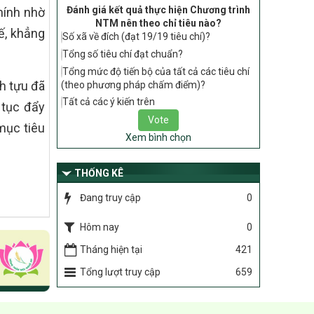
Hướng dẫn thực hiện một số nội dung
Đánh giá kết quả thực hiện Chương trình
hính nhờ
tiêu chí, điều kiện thuộc Bộ tiêu chí quốc
NTM nên theo chỉ tiêu nào?
gia về nông thôn mới giai đoạn 2026 –
ế, khẳng
Số xã về đích (đạt 19/19 tiêu chí)?
2030 thuộc phạm vi quản lý nhà nước
của Bộ Nông nghiệp và Môi trường
Tổng số tiêu chí đạt chuẩn?
Tổng mức độ tiến bộ của tất cả các tiêu chí
417/QĐ-BNNMT
h tựu đã
(theo phương pháp chấm điểm)?
Phê duyệt Chương trình mục tiêu quốc
Tất cả các ý kiến trên
gia xây dựng nông thôn mới, giảm nghèo
 tục đẩy
bền vững và phát triển kinh tế – xã hội
mục tiêu
vùng đồng bào dân tộc thiểu số và miền
Xem bình chọn
núi giai đoạn 2026-2035, giai đoạn I: Từ
năm 2026 đến năm 2030
THỐNG KÊ
Nghị quyết số 08/2026/NQ-HĐND
Quy định nguyên tắc, tiêu chí, định mức
Đang truy cập
0
phân bổ ngân sách trung ương thực hiện
Chương trình mục tiêu quốc gia xây dựng
Hôm nay
0
nông thôn mới, giảm nghèo bền vững và
Tháng hiện tại
421
phát triển kinh tế – xã hội vùng đồng bào
dân tộc thiểu số và miền núi giai đoạn
Tổng lượt truy cập
659
2026 – 2030 trên địa bàn tỉnh Nghệ An
Chỉ Thị số 22-CT/TU
về đẩy mạnh thực hiện Chương trình mục