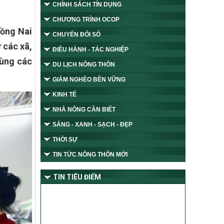
CHÍNH SÁCH TÍN DỤNG
CHƯƠNG TRÌNH OCOP
Đồng Nai
CHUYỂN ĐỔI SỐ
 các xã,
ĐIỀU HÀNH - TÁC NGHIỆP
cùng các
DU LỊCH NÔNG THÔN
GIẢM NGHÈO BỀN VỮNG
KINH TẾ
NHÀ NÔNG CẦN BIẾT
SÁNG - XANH - SẠCH - ĐẸP
THỜI SỰ
TIN TỨC NÔNG THÔN MỚI
TIN TIÊU ĐIỂM