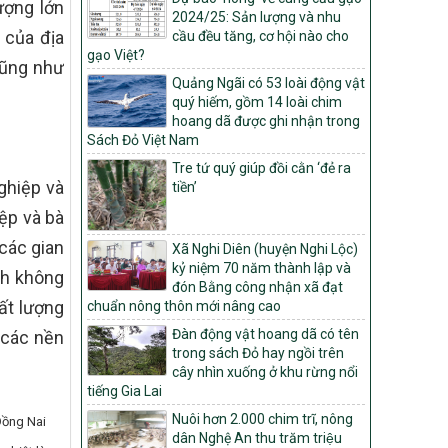
ượng lớn
Môi trường
2024/25: Sản lượng và nhu
 của địa
cầu đều tăng, cơ hội nào cho
Quyết định số: 26/2026/QĐ-TTg
gạo Việt?
cũng như
Quyết định ban hành Bộ tiêu chí và quy
Quảng Ngãi có 53 loài động vật
trình đánh giá, phân hạng sản phẩm Mỗi
quý hiếm, gồm 14 loài chim
xã một sản phẩm
hoang dã được ghi nhận trong
số: 19/2026/QĐ-TTg
Sách Đỏ Việt Nam
Quy định điều kiện, trình tự, thủ tục, hồ sơ
Tre tứ quý giúp đồi cằn ‘đẻ ra
xét, công nhận, công bố và thu hồi quyết
ghiệp và
tiền’
định công nhận xã đạt chuẩn nông thôn
mới, xã đạt nông thôn mới hiện đại và
iệp và bà
tỉnh, thành phố hoàn thành nhiệm vụ xây
các gian
dựng nông thôn mới giai đoạn 2026 –
Xã Nghi Diên (huyện Nghi Lộc)
2030
kỷ niệm 70 năm thành lập và
ch không
đón Bằng công nhận xã đạt
Quyết định số 16/2026/QĐ-TTg
ất lượng
chuẩn nông thôn mới nâng cao
Quy định nguyên tắc, tiêu chí, định mức
Đàn động vật hoang dã có tên
 các nền
phân bổ ngân sách trung ương và tỉ lệ
trong sách Đỏ hay ngồi trên
vốn đối ứng ngân sách của địa phương
cây nhìn xuống ở khu rừng nổi
thực hiện Chương trình mục tiêu quốc gia
tiếng Gia Lai
xây dựng nông thôn mới, giảm nghèo
bền vững và phát triển kinh tế – xã hội
Nuôi hơn 2.000 chim trĩ, nông
Đồng Nai
vùng đồng bào dân tộc thiểu số và miền
dân Nghệ An thu trăm triệu