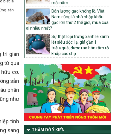
núi giai đoạn 2026 – 2030
 biệt là
mỗi năm
1451/QĐ-UBND
hững sản
Bán lượng gạo khổng lồ, Việt
Phê duyệt danh sách các xã thuộc nhóm
Nam cũng là nhà nhập khẩu
1, nhóm 2, nhóm 3 trong xây dựng nông
gạo lớn thứ 2 thế giới, mua của
thôn mới giai đoạn 2026-2030 trên địa
ai nhiều nhất?
bàn tỉnh Nghệ An
Sự thật loại trứng xanh lè xanh
103/PTNT-NTM
lét siêu độc, lạ, giá gần 1
Về việc đăng ký thực hiện Dự án liên kết
triệu/quả, được rao bán rầm rộ
trí gian
theo chuỗi giá trị thuộc Dự án 2 –
khắp các chợ
Chương trình Mục tiêu quốc gia Giảm
ng từ quá
nghèo bền vững giai đoạn 2021-2025
được kéo dài sang năm 2026
 hữu cơ.
827/QĐ-BNNMT
nông sản
Quyết định Ban hành Kế hoạch triển khai
hâu phân
thực hiện Chương trình mục tiêu quốc gia
xây dựng nông thôn mới, giảm nghèo
 cũng như
bền vững và phát triển kinh tế – xã hội
vùng đồng bào dân tộc thiểu số và miền
núi giai đoạn 2026-2035, giai đoạn I: Từ
năm 2026 đến năm 2030
iệp tỉnh
14/2026/TT-BNNMT
ống sang
THĂM DÒ Ý KIẾN