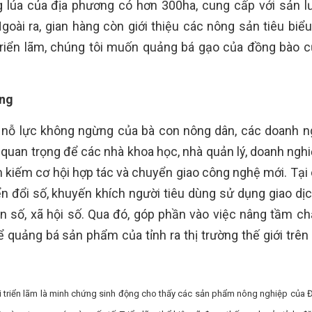
ng lúa của địa phương có hơn 300ha, cung cấp với sản l
goài ra, gian hàng còn giới thiệu các nông sản tiêu biểu
 triển lãm, chúng tôi muốn quảng bá gạo của đồng bào 
.
ững
và nỗ lực không ngừng của bà con nông dân, các doanh n
ối quan trọng để các nhà khoa học, nhà quản lý, doanh ngh
m kiếm cơ hội hợp tác và chuyển giao công nghệ mới. Tại 
n đổi số, khuyến khích người tiêu dùng sử dụng giao dị
n số, xã hội số. Qua đó, góp phần vào việc nâng tầm ch
quảng bá sản phẩm của tỉnh ra thị trường thế giới trên
 triển lãm là minh chứng sinh động cho thấy các sản phẩm nông nghiệp của 