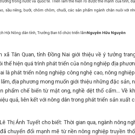
rường trong nước và quốc tế. Triển lãm thể hiện rõ được thế mạnh của tỉnh, đặc
 cao, sầu riêng, bưởi, chôm chôm, chuối, các sản phẩm ngành chăn nuôi với n
ịch Hội Nông dân tỉnh, Trưởng Ban tổ chức triển lãm
Nguyễn Hữu Nguyên
ã Tân Quan, tỉnh Đồng Nai giới thiệu về ý tưởng trang 
i thể hiện quá trình phát triển của nông nghiệp địa phươ
ai là phát triển nông nghiệp công nghệ cao, nông nghiệp
 lãm, địa phương mong muốn giới thiệu những đặc sản, 
 sản phẩm chế biến từ mật ong, nghề dệt thổ cẩm… Về k
iệu quả, liên kết với nông dân trong phát triển sản xuất
 Thị Ánh Tuyết cho biết: Thời gian qua, ngành nông ngh
, đã chuyển đổi mạnh mẽ từ nền nông nghiệp truyền th