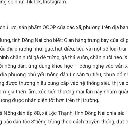
tảng số như: TikTok, Instagram.
 chủ lực, sản phẩm OCOP của các xã, phường trên địa bàn 
ng, tỉnh Đồng Nai cho biết: Gian hàng trưng bày của xã g
địa phương như: gạo, hạt điều, tiêu và một số loại trái 
hình chăn nuôi gà đẻ trứng, gà thả vườn, chăn nuôi heo. 
t với nông dân, ứng dụng khoa học – công nghệ vào sản x
i địa phương chủ yếu nông dân tự sản tự tiêu, chưa có n
g được thương hiệu cung cấp vào hệ thống siêu thị và 
am gia triển lãm, xúc tiến thương mại lần này nhằm quả
ương được nhận diện tốt hơn trên thị trường.
 Nông dân ấp 8B, xã Lộc Thạnh, tỉnh Đồng Nai chia sẻ: “T
bào dân tộc S’tiêng trồng theo cách truyền thống, đạt 