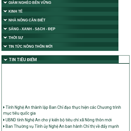
GIẢM NGHÈO BỀN VỮNG
KINH TẾ
NHÀ NÔNG CẦN BIẾT
SÁNG - XANH - SẠCH - ĐẸP
THỜI SỰ
TIN TỨC NÔNG THÔN MỚI
TIN TIÊU ĐIỂM
Tỉnh Nghệ An thành lập Ban Chỉ đạo thực hiện các Chương trình
mục tiêu quốc gia
UBND tỉnh Nghệ An cho ý kiến bộ tiêu chí xã Nông thôn mới
Ban Thường vụ Tỉnh ủy Nghệ An ban hành Chỉ thị về đẩy mạnh
thực hiện Chương trình mục tiêu quốc gia xây dựng nông thôn mới,
giảm nghèo bền vững và phát triển kinh tế – xã hội vùng đồng bào