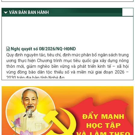
dân tộc thiểu số và miền núi giai đoạn 2026 – 2030 trên địa bàn tỉnh
Nghệ An
VĂN BẢN BAN HÀNH
Bộ Dân tộc và Tôn giáo làm việc với UBND tỉnh về tình hình thực
hiện các Chương trình mục tiêu quốc gia trên địa bàn
Nghị quyết số 08/2026/NQ-HĐND
Quy định nguyên tắc, tiêu chí, định mức phân bổ ngân sách trung
ương thực hiện Chương trình mục tiêu quốc gia xây dựng nông
thôn mới, giảm nghèo bền vững và phát triển kinh tế – xã hội
vùng đồng bào dân tộc thiểu số và miền núi giai đoạn 2026 –
2030 trên địa bàn tỉnh Nghệ An
Chỉ Thị số 22-CT/TU
về đẩy mạnh thực hiện Chương trình mục tiêu quốc gia xây dựng
nông thôn mới, giảm nghèo bền vững và phát triển kinh tế – xã
hội vùng đồng bào dân tộc thiểu số và miền núi giai đoạn 2026 –
2030 trên địa bàn tỉnh Nghệ An
Quyết định số 2490/QĐ-UBND
Về việc thành lập Ban Chỉ đạo Chương trình mục tiều quốc gia xây
dựng nông thôn mới, giảm nghèo bền vững và phát triển kinh tế –
xã hội vùng đồng bào dân tộc thiểu số và miền núi giai đoạn 2026
-2030 tỉnh Nghệ An