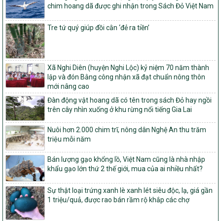
Phê duyệt danh sách các xã thuộc nhóm 1, nhóm 2, nhóm 3
chim hoang dã được ghi nhận trong Sách Đỏ Việt Nam
trong xây dựng nông thôn mới giai đoạn 2026-2030 trên địa bàn
tỉnh Nghệ An
Tre tứ quý giúp đồi cằn ‘đẻ ra tiền’
103/PTNT-NTM
Về việc đăng ký thực hiện Dự án liên kết theo chuỗi giá trị thuộc
Dự án 2 – Chương trình Mục tiêu quốc gia Giảm nghèo bền vững
giai đoạn 2021-2025 được kéo dài sang năm 2026
Xã Nghi Diên (huyện Nghi Lộc) kỷ niệm 70 năm thành
lập và đón Bằng công nhận xã đạt chuẩn nông thôn
827/QĐ-BNNMT
mới nâng cao
Quyết định Ban hành Kế hoạch triển khai thực hiện Chương trình
Đàn động vật hoang dã có tên trong sách Đỏ hay ngồi
mục tiêu quốc gia xây dựng nông thôn mới, giảm nghèo bền
trên cây nhìn xuống ở khu rừng nổi tiếng Gia Lai
vững và phát triển kinh tế – xã hội vùng đồng bào dân tộc thiểu
số và miền núi giai đoạn 2026-2035, giai đoạn I: Từ năm 2026
đến năm 2030
Nuôi hơn 2.000 chim trĩ, nông dân Nghệ An thu trăm
triệu mỗi năm
14/2026/TT-BNNMT
Hướng dẫn thực hiện một số nội dung tiêu chí, điều kiện thuộc Bộ
Bán lượng gạo khổng lồ, Việt Nam cũng là nhà nhập
tiêu chí quốc gia về nông thôn mới giai đoạn 2026 – 2030 thuộc
khẩu gạo lớn thứ 2 thế giới, mua của ai nhiều nhất?
phạm vi quản lý nhà nước của Bộ Nông nghiệp và Môi trường
417/QĐ-BNNMT
Sự thật loại trứng xanh lè xanh lét siêu độc, lạ, giá gần
Phê duyệt Chương trình mục tiêu quốc gia xây dựng nông thôn
1 triệu/quả, được rao bán rầm rộ khắp các chợ
mới, giảm nghèo bền vững và phát triển kinh tế – xã hội vùng
đồng bào dân tộc thiểu số và miền núi giai đoạn 2026-2035, giai