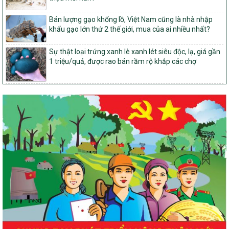
14/2026/TT-BNNMT
Bán lượng gạo khổng lồ, Việt Nam cũng là nhà nhập
Hướng dẫn thực hiện một số nội dung tiêu chí, điều kiện thuộc Bộ
khẩu gạo lớn thứ 2 thế giới, mua của ai nhiều nhất?
tiêu chí quốc gia về nông thôn mới giai đoạn 2026 – 2030 thuộc
phạm vi quản lý nhà nước của Bộ Nông nghiệp và Môi trường
Sự thật loại trứng xanh lè xanh lét siêu độc, lạ, giá gần
417/QĐ-BNNMT
1 triệu/quả, được rao bán rầm rộ khắp các chợ
Phê duyệt Chương trình mục tiêu quốc gia xây dựng nông thôn
mới, giảm nghèo bền vững và phát triển kinh tế – xã hội vùng
đồng bào dân tộc thiểu số và miền núi giai đoạn 2026-2035, giai
đoạn I: Từ năm 2026 đến năm 2030
Nghị quyết số 08/2026/NQ-HĐND
Quy định nguyên tắc, tiêu chí, định mức phân bổ ngân sách trung
ương thực hiện Chương trình mục tiêu quốc gia xây dựng nông
thôn mới, giảm nghèo bền vững và phát triển kinh tế – xã hội
vùng đồng bào dân tộc thiểu số và miền núi giai đoạn 2026 –
2030 trên địa bàn tỉnh Nghệ An
Chỉ Thị số 22-CT/TU
về đẩy mạnh thực hiện Chương trình mục tiêu quốc gia xây dựng
nông thôn mới, giảm nghèo bền vững và phát triển kinh tế – xã
hội vùng đồng bào dân tộc thiểu số và miền núi giai đoạn 2026 –
2030 trên địa bàn tỉnh Nghệ An