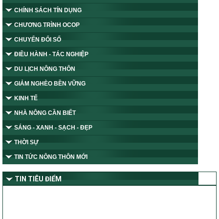
CHÍNH SÁCH TÍN DỤNG
CHƯƠNG TRÌNH OCOP
CHUYỂN ĐỔI SỐ
ĐIỀU HÀNH - TÁC NGHIỆP
DU LỊCH NÔNG THÔN
GIẢM NGHÈO BỀN VỮNG
KINH TẾ
NHÀ NÔNG CẦN BIẾT
SÁNG - XANH - SẠCH - ĐẸP
THỜI SỰ
TIN TỨC NÔNG THÔN MỚI
TIN TIÊU ĐIỂM