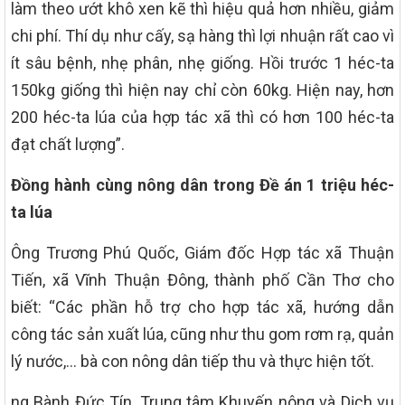
làm theo ướt khô xen kẽ thì hiệu quả hơn nhiều, giảm
chi phí. Thí dụ như cấy, sạ hàng thì lợi nhuận rất cao vì
ít sâu bệnh, nhẹ phân, nhẹ giống. Hồi trước 1 héc-ta
150kg giống thì hiện nay chỉ còn 60kg. Hiện nay, hơn
200 héc-ta lúa của hợp tác xã thì có hơn 100 héc-ta
đạt chất lượng”.
Đồng hành cùng nông dân trong Đề án 1 triệu héc-
ta lúa
Ông Trương Phú Quốc, Giám đốc Hợp tác xã Thuận
Tiến, xã Vĩnh Thuận Đông, thành phố Cần Thơ cho
biết: “Các phần hỗ trợ cho hợp tác xã, hướng dẫn
công tác sản xuất lúa, cũng như thu gom rơm rạ, quản
lý nước,… bà con nông dân tiếp thu và thực hiện tốt.
ng Bành Đức Tín, Trung tâm Khuyến nông và Dịch vụ