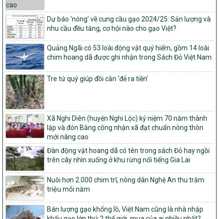
Quyết định số 16/2026/QĐ-TTg
Quy định nguyên tắc, tiêu chí, định mức phân bổ ngân sách trung
Dự báo ‘nóng’ về cung cầu gạo 2024/25: Sản lượng và
ương và tỉ lệ vốn đối ứng ngân sách của địa phương thực hiện
nhu cầu đều tăng, cơ hội nào cho gạo Việt?
Chương trình mục tiêu quốc gia xây dựng nông thôn mới, giảm
nghèo bền vững và phát triển kinh tế – xã hội vùng đồng bào dân
Quảng Ngãi có 53 loài động vật quý hiếm, gồm 14 loài
tộc thiểu số và miền núi giai đoạn 2026 – 2030
chim hoang dã được ghi nhận trong Sách Đỏ Việt Nam
1451/QĐ-UBND
Phê duyệt danh sách các xã thuộc nhóm 1, nhóm 2, nhóm 3
Tre tứ quý giúp đồi cằn ‘đẻ ra tiền’
trong xây dựng nông thôn mới giai đoạn 2026-2030 trên địa bàn
tỉnh Nghệ An
103/PTNT-NTM
Về việc đăng ký thực hiện Dự án liên kết theo chuỗi giá trị thuộc
Xã Nghi Diên (huyện Nghi Lộc) kỷ niệm 70 năm thành
Dự án 2 – Chương trình Mục tiêu quốc gia Giảm nghèo bền vững
lập và đón Bằng công nhận xã đạt chuẩn nông thôn
giai đoạn 2021-2025 được kéo dài sang năm 2026
mới nâng cao
827/QĐ-BNNMT
Đàn động vật hoang dã có tên trong sách Đỏ hay ngồi
trên cây nhìn xuống ở khu rừng nổi tiếng Gia Lai
Quyết định Ban hành Kế hoạch triển khai thực hiện Chương trình
mục tiêu quốc gia xây dựng nông thôn mới, giảm nghèo bền
vững và phát triển kinh tế – xã hội vùng đồng bào dân tộc thiểu
Nuôi hơn 2.000 chim trĩ, nông dân Nghệ An thu trăm
số và miền núi giai đoạn 2026-2035, giai đoạn I: Từ năm 2026
triệu mỗi năm
đến năm 2030
Bán lượng gạo khổng lồ, Việt Nam cũng là nhà nhập
14/2026/TT-BNNMT
khẩu gạo lớn thứ 2 thế giới, mua của ai nhiều nhất?