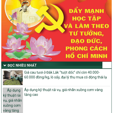
2030 trên địa bàn tỉnh Nghệ An
Quyết định số 2490/QĐ-UBND
Về việc thành lập Ban Chỉ đạo Chương trình mục tiều quốc gia xây
dựng nông thôn mới, giảm nghèo bền vững và phát triển kinh tế –
xã hội vùng đồng bào dân tộc thiểu số và miền núi giai đoạn 2026
-2030 tỉnh Nghệ An
Thông tư Số 23/2026/TT-BNNMT
Thông tư Hướng dẫn thực hiện một số nội dung Chương trình
mục tiêu quốc gia xây dựng nông thôn mới, giảm nghèo bền
vững và phát triển kinh tế – xã hội vùng đồng bào dân tộc thiểu
số và miền núi giai đoạn 2026-2030 thuộc phạm vi quản lý nhà
nước của Bộ Nông nghiệp và Môi trường
ĐỌC NHIỀU NHẤT
Quyết định số: 26/2026/QĐ-TTg
Giá cau tươi ở Đắk Lắk “tuột dốc” chỉ còn 40.000-
Quyết định ban hành Bộ tiêu chí và quy trình đánh giá, phân hạng
60.000 đồng/kg, lò sấy, đại lý thu mua có động thái lạ
sản phẩm Mỗi xã một sản phẩm
số: 19/2026/QĐ-TTg
Áp dụng kỹ thuật rải vụ, giá nhãn xuồng cơm vàng
Quy định điều kiện, trình tự, thủ tục, hồ sơ xét, công nhận, công bố
tăng cao
và thu hồi quyết định công nhận xã đạt chuẩn nông thôn mới, xã
đạt nông thôn mới hiện đại và tỉnh, thành phố hoàn thành nhiệm
vụ xây dựng nông thôn mới giai đoạn 2026 – 2030