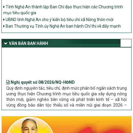
Tỉnh Nghệ An thành lập Ban Chỉ đạo thực hiện các Chương trình
mục tiêu quốc gia
UBND tỉnh Nghệ An cho ý kiến bộ tiêu chí xã Nông thôn mới
Ban Thường vụ Tỉnh ủy Nghệ An ban hành Chỉ thị về đẩy mạnh
thực hiện Chương trình mục tiêu quốc gia xây dựng nông thôn mới,
giảm nghèo bền vững và phát triển kinh tế – xã hội vùng đồng bào
dân tộc thiểu số và miền núi giai đoạn 2026 – 2030 trên địa bàn tỉnh
VĂN BẢN BAN HÀNH
Nghệ An
Bộ Dân tộc và Tôn giáo làm việc với UBND tỉnh về tình hình thực
hiện các Chương trình mục tiêu quốc gia trên địa bàn
Nghị quyết số 08/2026/NQ-HĐND
Quy định nguyên tắc, tiêu chí, định mức phân bổ ngân sách trung
ương thực hiện Chương trình mục tiêu quốc gia xây dựng nông
thôn mới, giảm nghèo bền vững và phát triển kinh tế – xã hội
vùng đồng bào dân tộc thiểu số và miền núi giai đoạn 2026 –
2030 trên địa bàn tỉnh Nghệ An
Chỉ Thị số 22-CT/TU
về đẩy mạnh thực hiện Chương trình mục tiêu quốc gia xây dựng
nông thôn mới, giảm nghèo bền vững và phát triển kinh tế – xã
hội vùng đồng bào dân tộc thiểu số và miền núi giai đoạn 2026 –