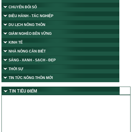
CHUYỂN ĐỔI SỐ
ĐIỀU HÀNH - TÁC NGHIỆP
DU LỊCH NÔNG THÔN
GIẢM NGHÈO BỀN VỮNG
KINH TẾ
NHÀ NÔNG CẦN BIẾT
SÁNG - XANH - SẠCH - ĐẸP
THỜI SỰ
TIN TỨC NÔNG THÔN MỚI
TIN TIÊU ĐIỂM