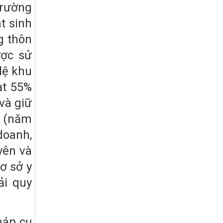
trường
giảm nghèo bền vững và phát triển kinh
tế – xã hội vùng đồng bào dân tộc thiểu
t sinh
số và miền núi giai đoạn 2026 – 2030
trên địa bàn tỉnh Nghệ An
g thôn
Quyết định số 2490/QĐ-UBND
ược sử
Về việc thành lập Ban Chỉ đạo Chương
trình mục tiều quốc gia xây dựng nông
lệ khu
thôn mới, giảm nghèo bền vững và phát
ạt 55%
triển kinh tế – xã hội vùng đồng bào dân
tộc thiểu số và miền núi giai đoạn 2026
và giữ
-2030 tỉnh Nghệ An
% (năm
Thông tư Số 23/2026/TT-BNNMT
Thông tư Hướng dẫn thực hiện một số
doanh,
nội dung Chương trình mục tiêu quốc gia
yên và
xây dựng nông thôn mới, giảm nghèo
bền vững và phát triển kinh tế – xã hội
ơ sở y
vùng đồng bào dân tộc thiểu số và miền
núi giai đoạn 2026-2030 thuộc phạm vi
ải quy
quản lý nhà nước của Bộ Nông nghiệp và
Môi trường
Quyết định số: 26/2026/QĐ-TTg
háp cụ
Quyết định ban hành Bộ tiêu chí và quy