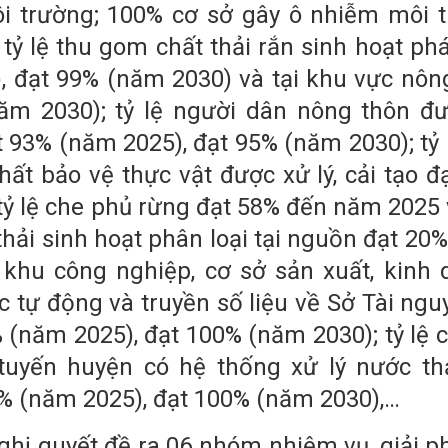
ôi trường; 100% cơ sở gây ô nhiễm môi 
 tỷ lệ thu gom chất thải rắn sinh hoạt phá
), đạt 99% (năm 2030) và tại khu vực nôn
ăm 2030); tỷ lệ người dân nông thôn đ
 93% (năm 2025), đạt 95% (năm 2030); tỷ 
hất bảo vệ thực vật được xử lý, cải tạo đ
tỷ lệ che phủ rừng đạt 58% đến năm 2025 
thải sinh hoạt phân loại tại nguồn đạt 20
ệ khu công nghiệp, cơ sở sản xuất, kinh 
c tự động và truyền số liệu về Sở Tài ngu
 (năm 2025), đạt 100% (năm 2030); tỷ lệ c
tuyến huyện có hệ thống xử lý nước th
7% (năm 2025), đạt 100% (năm 2030),…
Nghị quyết đề ra 06 nhóm nhiệm vụ, giải p