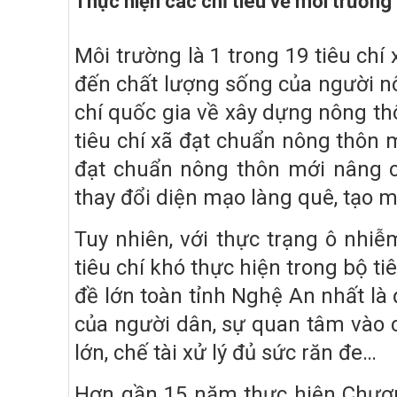
Thực hiện các chỉ tiêu về môi trườn
Môi trường là 1 trong 19 tiêu c
đến chất lượng sống của người nô
chí quốc gia về xây dựng nông th
tiêu chí xã đạt chuẩn nông thôn mớ
đạt chuẩn nông thôn mới nâng c
thay đổi diện mạo làng quê, tạo 
Tuy nhiên, với thực trạng ô nhi
tiêu chí khó thực hiện trong bộ ti
đề lớn toàn tỉnh Nghệ An nhất là 
của người dân, sự quan tâm vào c
lớn, chế tài xử lý đủ sức răn đe…
Hơn gần 15 năm thực hiện Chươn