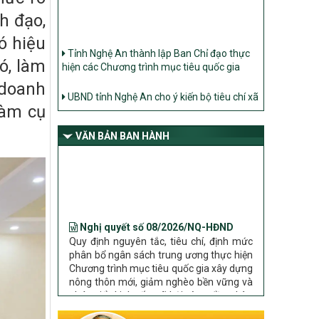
h đạo,
Tỉnh Nghệ An thành lập Ban Chỉ đạo thực
ó hiệu
hiện các Chương trình mục tiêu quốc gia
ó, làm
UBND tỉnh Nghệ An cho ý kiến bộ tiêu chí xã
 doanh
Nông thôn mới
làm cụ
Ban Thường vụ Tỉnh ủy Nghệ An ban hành
Chỉ thị về đẩy mạnh thực hiện Chương trình
VĂN BẢN BAN HÀNH
mục tiêu quốc gia xây dựng nông thôn mới,
giảm nghèo bền vững và phát triển kinh tế –
xã hội vùng đồng bào dân tộc thiểu số và
miền núi giai đoạn 2026 – 2030 trên địa bàn
tỉnh Nghệ An
Nghị quyết số 08/2026/NQ-HĐND
Bộ Dân tộc và Tôn giáo làm việc với UBND
Quy định nguyên tắc, tiêu chí, định mức
tỉnh về tình hình thực hiện các Chương trình
phân bổ ngân sách trung ương thực hiện
mục tiêu quốc gia trên địa bàn
Chương trình mục tiêu quốc gia xây dựng
nông thôn mới, giảm nghèo bền vững và
phát triển kinh tế – xã hội vùng đồng bào
dân tộc thiểu số và miền núi giai đoạn
2026 – 2030 trên địa bàn tỉnh Nghệ An
Chỉ Thị số 22-CT/TU