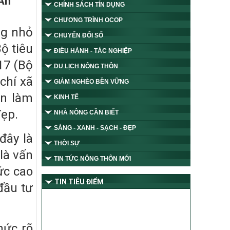
 An
CHÍNH SÁCH TÍN DỤNG
CHƯƠNG TRÌNH OCOP
ng nhỏ
CHUYỂN ĐỔI SỐ
ộ tiêu
ĐIỀU HÀNH - TÁC NGHIỆP
17 (Bộ
DU LỊCH NÔNG THÔN
 chí xã
GIẢM NGHÈO BỀN VỮNG
ần làm
KINH TẾ
đẹp.
NHÀ NÔNG CẦN BIẾT
SÁNG - XANH - SẠCH - ĐẸP
đây là
THỜI SỰ
 là vấn
TIN TỨC NÔNG THÔN MỚI
ức cao
TIN TIÊU ĐIỂM
đầu tư
hức rõ