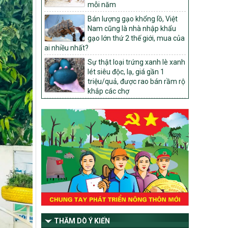
1451/QĐ-UBND
mỗi năm
Phê duyệt danh sách các xã thuộc nhóm
Bán lượng gạo khổng lồ, Việt
1, nhóm 2, nhóm 3 trong xây dựng nông
Nam cũng là nhà nhập khẩu
thôn mới giai đoạn 2026-2030 trên địa
gạo lớn thứ 2 thế giới, mua của
bàn tỉnh Nghệ An
ai nhiều nhất?
103/PTNT-NTM
Sự thật loại trứng xanh lè xanh
Về việc đăng ký thực hiện Dự án liên kết
lét siêu độc, lạ, giá gần 1
theo chuỗi giá trị thuộc Dự án 2 –
triệu/quả, được rao bán rầm rộ
Chương trình Mục tiêu quốc gia Giảm
khắp các chợ
nghèo bền vững giai đoạn 2021-2025
được kéo dài sang năm 2026
827/QĐ-BNNMT
Quyết định Ban hành Kế hoạch triển khai
thực hiện Chương trình mục tiêu quốc gia
xây dựng nông thôn mới, giảm nghèo
bền vững và phát triển kinh tế – xã hội
vùng đồng bào dân tộc thiểu số và miền
núi giai đoạn 2026-2035, giai đoạn I: Từ
năm 2026 đến năm 2030
14/2026/TT-BNNMT
Hướng dẫn thực hiện một số nội dung
THĂM DÒ Ý KIẾN
tiêu chí, điều kiện thuộc Bộ tiêu chí quốc