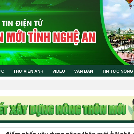
ỨC
THƯ VIỆN ẢNH
VIDEO
VĂN BẢN
TIN TỨC NÔNG