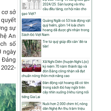
2024/25: Sản lượng và nhu
Quyết định số: 26/2026/QĐ-TTg
cầu đều tăng, cơ hội nào cho
Quyết định ban hành Bộ tiêu chí và quy
n cơ sở
gạo Việt?
trình đánh giá, phân hạng sản phẩm Mỗi
 quyết
xã một sản phẩm
Quảng Ngãi có 53 loài động vật
quý hiếm, gồm 14 loài chim
ờng sự
số: 19/2026/QĐ-TTg
hoang dã được ghi nhận trong
Quy định điều kiện, trình tự, thủ tục, hồ sơ
ghệ An
Sách Đỏ Việt Nam
xét, công nhận, công bố và thu hồi quyết
định công nhận xã đạt chuẩn nông thôn
Tre tứ quý giúp đồi cằn ‘đẻ ra
ạch số
mới, xã đạt nông thôn mới hiện đại và
tiền’
U ngày
tỉnh, thành phố hoàn thành nhiệm vụ xây
dựng nông thôn mới giai đoạn 2026 –
a Đảng
2030
Xã Nghi Diên (huyện Nghi Lộc)
 2022-
kỷ niệm 70 năm thành lập và
Quyết định số 16/2026/QĐ-TTg
đón Bằng công nhận xã đạt
Quy định nguyên tắc, tiêu chí, định mức
chuẩn nông thôn mới nâng cao
phân bổ ngân sách trung ương và tỉ lệ
vốn đối ứng ngân sách của địa phương
Đàn động vật hoang dã có tên
thực hiện Chương trình mục tiêu quốc gia
trong sách Đỏ hay ngồi trên
xây dựng nông thôn mới, giảm nghèo
cây nhìn xuống ở khu rừng nổi
bền vững và phát triển kinh tế – xã hội
tiếng Gia Lai
vùng đồng bào dân tộc thiểu số và miền
Nuôi hơn 2.000 chim trĩ, nông
núi giai đoạn 2026 – 2030
dân Nghệ An thu trăm triệu