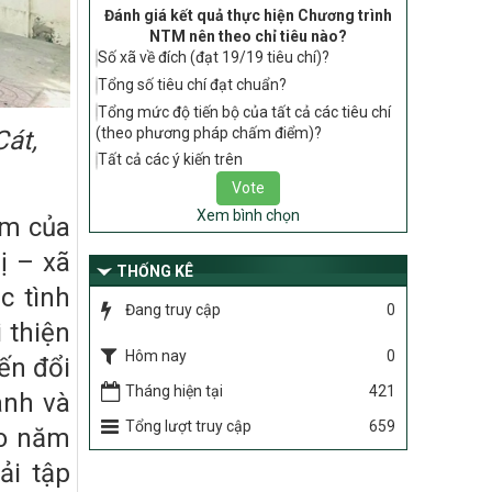
gia về nông thôn mới giai đoạn 2026 –
Đánh giá kết quả thực hiện Chương trình
2030 thuộc phạm vi quản lý nhà nước
NTM nên theo chỉ tiêu nào?
của Bộ Nông nghiệp và Môi trường
Số xã về đích (đạt 19/19 tiêu chí)?
Tổng số tiêu chí đạt chuẩn?
417/QĐ-BNNMT
Tổng mức độ tiến bộ của tất cả các tiêu chí
Phê duyệt Chương trình mục tiêu quốc
gia xây dựng nông thôn mới, giảm nghèo
(theo phương pháp chấm điểm)?
Cát,
bền vững và phát triển kinh tế – xã hội
Tất cả các ý kiến trên
vùng đồng bào dân tộc thiểu số và miền
núi giai đoạn 2026-2035, giai đoạn I: Từ
Xem bình chọn
năm 2026 đến năm 2030
ệm của
ị – xã
Nghị quyết số 08/2026/NQ-HĐND
THỐNG KÊ
Quy định nguyên tắc, tiêu chí, định mức
c tình
phân bổ ngân sách trung ương thực hiện
Đang truy cập
0
Chương trình mục tiêu quốc gia xây dựng
 thiện
nông thôn mới, giảm nghèo bền vững và
Hôm nay
0
ến đổi
phát triển kinh tế – xã hội vùng đồng bào
dân tộc thiểu số và miền núi giai đoạn
Tháng hiện tại
421
anh và
2026 – 2030 trên địa bàn tỉnh Nghệ An
Tổng lượt truy cập
659
ào năm
Chỉ Thị số 22-CT/TU
về đẩy mạnh thực hiện Chương trình mục
ải tập
tiêu quốc gia xây dựng nông thôn mới,