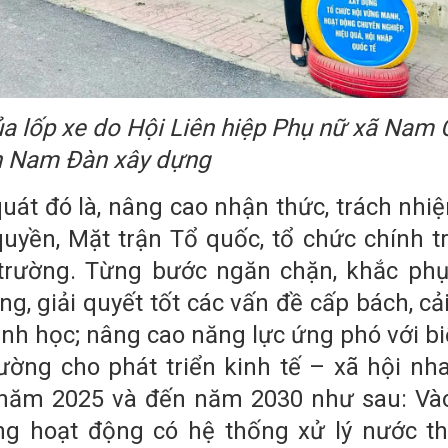
a lốp xe do Hội Liên hiệp Phụ nữ xã Nam 
n Nam Đàn xây dựng
quát đó là, nâng cao nhận thức, trách nhi
quyền, Mặt trận Tổ quốc, tổ chức chính tr
trường. Từng bước ngăn chặn, khắc phụ
g, giải quyết tốt các vấn đề cấp bách, cải
inh học; nâng cao năng lực ứng phó với bi
ường cho phát triển kinh tế – xã hội nh
n năm 2025 và đến năm 2030 như sau: V
g hoạt động có hệ thống xử lý nước th