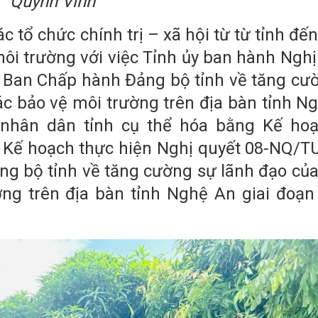
Quỳnh Vinh
c tổ chức chính trị – xã hội từ từ tỉnh đế
môi trường với việc Tỉnh ủy ban hành Nghị
 Ban Chấp hành Đảng bộ tỉnh về tăng cư
ác bảo vệ môi trường trên địa bàn tỉnh N
 nhân dân tỉnh cụ thể hóa bằng Kế ho
Kế hoạch thực hiện Nghị quyết 08-NQ/T
g bộ tỉnh về tăng cường sự lãnh đạo củ
ờng trên địa bàn tỉnh Nghệ An giai đoạn