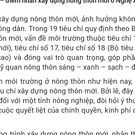
g – điểm nhấn xây dựng nông thôn mới ở Nghệ
hí xây dựng nông thôn mới, ảnh hưởng khô
ng dân. Trong 19 tiêu chí quy định theo B
ôn mới, vấn đề môi trường thuộc tiêu chí 
i), tiêu chí số 17, tiêu chí số 18 (Bộ tiêu
ao) và đóng vai trò quan trọng, góp ph
mỹ quan nông thôn sáng – xanh – sạch – 
ễm môi trường ở nông thôn như hiện nay, 
êu chí xây dựng nông thôn mới. Bởi lẽ, đây
đối với một tỉnh nông nghiệp, đòi hỏi ý th
uộc quyết liệt của chính quyền, kinh phí 
g trình xây dựng nông thôn mới, nhận t