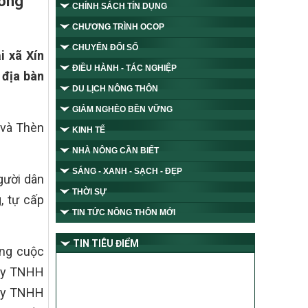
đóng
CHÍNH SÁCH TÍN DỤNG
CHƯƠNG TRÌNH OCOP
CHUYỂN ĐỔI SỐ
i xã Xín
ĐIỀU HÀNH - TÁC NGHIỆP
 địa bàn
DU LỊCH NÔNG THÔN
GIẢM NGHÈO BỀN VỮNG
 và Thèn
KINH TẾ
NHÀ NÔNG CẦN BIẾT
SÁNG - XANH - SẠCH - ĐẸP
gười dân
THỜI SỰ
, tự cấp
TIN TỨC NÔNG THÔN MỚI
TIN TIÊU ĐIỂM
ợng cuộc
 ty TNHH
 ty TNHH