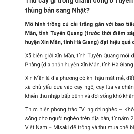
Thứ cây gì trồng thành công ở Tuyên Q
thùng bán sang Nhật?
Mô hình trồng củ cải trắng gắn với bao ti
Mần, tỉnh Tuyên Quang (trước thời điểm sá
huyện Xín Mần, tỉnh Hà Giang) đạt hiệu quả ca
Xã biên giới Xín Mần, tỉnh Tuyên Quang mới đ
Phàng (địa phận huyện Xín Mần, tỉnh Hà Giang
Xín Mần là địa phương có khí hậu mát mẻ, đất
xã chủ yếu dựa vào cây ngô, cây lúa và chăn
khiến thu nhập bấp bênh và đời sống khó khăn
Thực hiện phong trào “Vì người nghèo – Khôn
sống cho người nghèo trên địa bàn, từ năm 2
Việt Nam – Misaki để trồng và thu mua chế bi