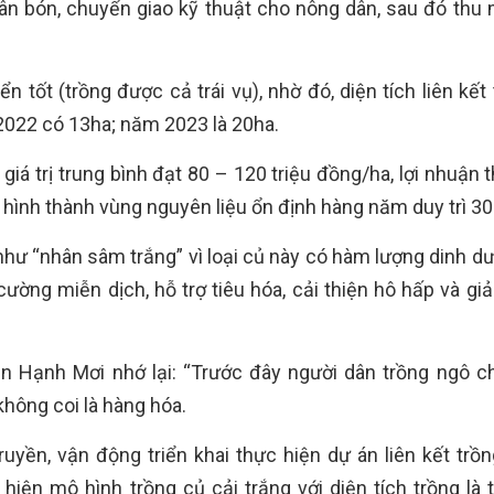
hân bón, chuyển giao kỹ thuật cho nông dân, sau đó thu
ển tốt (trồng được cả trái vụ), nhờ đó, diện tích liên kết
2022 có 13ha; năm 2023 là 20ha.
giá trị trung bình đạt 80 – 120 triệu đồng/ha, lợi nhuận
n hình thành vùng nguyên liệu ổn định hàng năm duy trì 30
 như “nhân sâm trắng” vì loại củ này có hàm lượng dinh d
ường miễn dịch, hỗ trợ tiêu hóa, cải thiện hô hấp và giả
Hạnh Mơi nhớ lại: “Trước đây người dân trồng ngô ch
hông coi là hàng hóa.
uyền, vận động triển khai thực hiện dự án liên kết trồn
iện mô hình trồng củ cải trắng với diện tích trồng là 