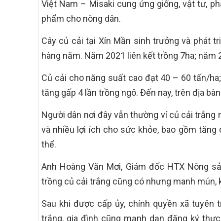
Việt Nam – Misaki cung ứng giống, vật tư, p
phẩm cho nông dân.
Cây củ cải tại Xín Mần sinh trưởng và phát tri
hàng năm. Năm 2021 liên kết trồng 7ha; năm 
Củ cải cho năng suất cao đạt 40 – 60 tấn/ha; 
tăng gấp 4 lần trồng ngô. Đến nay, trên địa bà
Người dân nơi đây vẫn thường ví củ cải trắng
và nhiều lợi ích cho sức khỏe, bao gồm tăng c
thể.
Anh Hoàng Văn Mơi, Giám đốc HTX Nông sản 
trồng củ cải trắng cũng có nhưng manh mún, k
Sau khi được cấp ủy, chính quyền xã tuyên tr
trắng, gia đình cũng mạnh dạn đăng ký thực h