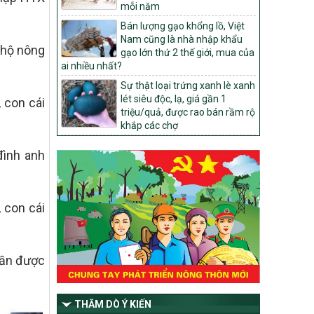
mỗi năm
1451/QĐ-UBND
Phê duyệt danh sách các xã thuộc nhóm
Bán lượng gạo khổng lồ, Việt
1, nhóm 2, nhóm 3 trong xây dựng nông
Nam cũng là nhà nhập khẩu
u hộ nông
thôn mới giai đoạn 2026-2030 trên địa
gạo lớn thứ 2 thế giới, mua của
bàn tỉnh Nghệ An
ai nhiều nhất?
103/PTNT-NTM
Sự thật loại trứng xanh lè xanh
Về việc đăng ký thực hiện Dự án liên kết
lét siêu độc, lạ, giá gần 1
 con cái
theo chuỗi giá trị thuộc Dự án 2 –
triệu/quả, được rao bán rầm rộ
Chương trình Mục tiêu quốc gia Giảm
khắp các chợ
nghèo bền vững giai đoạn 2021-2025
được kéo dài sang năm 2026
đình anh
827/QĐ-BNNMT
Quyết định Ban hành Kế hoạch triển khai
thực hiện Chương trình mục tiêu quốc gia
 con cái
xây dựng nông thôn mới, giảm nghèo
bền vững và phát triển kinh tế – xã hội
vùng đồng bào dân tộc thiểu số và miền
núi giai đoạn 2026-2035, giai đoạn I: Từ
Mần được
năm 2026 đến năm 2030
14/2026/TT-BNNMT
Hướng dẫn thực hiện một số nội dung
THĂM DÒ Ý KIẾN