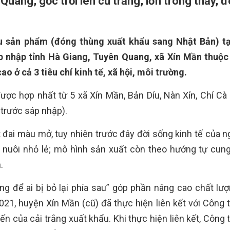
uang, gốc trồi lên củ trắng, lớn trông thấy, 
êu sản phẩm (đóng thùng xuất khẩu sang Nhật Bản) tạ
p nhập tỉnh Hà Giang, Tuyên Quang, xã Xín Mần thuộc
o ở cả 3 tiêu chí kinh tế, xã hội, môi trường.
ược hợp nhất từ 5 xã Xín Mần, Bản Díu, Nàn Xỉn, Chí Cà
 trước sáp nhập).
 đai màu mở, tuy nhiên trước đây đời sống kinh tế của n
 nuôi nhỏ lẻ; mô hình sản xuất còn theo hướng tự cung
.
g để ai bị bỏ lại phía sau” góp phần nâng cao chất lư
021, huyện Xín Mần (cũ) đã thực hiện liên kết với Công
ến của cải trắng xuất khẩu. Khi thực hiện liên kết, Công