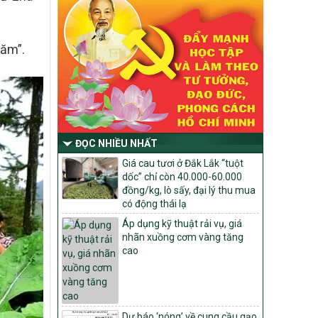
Chỉ Thị số 22-CT/TU
về đẩy mạnh thực hiện Chương trình mục
tiêu quốc gia xây dựng nông thôn mới,
giảm nghèo bền vững và phát triển kinh
năm”.
tế – xã hội vùng đồng bào dân tộc thiểu
số và miền núi giai đoạn 2026 – 2030
trên địa bàn tỉnh Nghệ An
Quyết định số 2490/QĐ-UBND
Về việc thành lập Ban Chỉ đạo Chương
trình mục tiều quốc gia xây dựng nông
ĐỌC NHIỀU NHẤT
thôn mới, giảm nghèo bền vững và phát
triển kinh tế – xã hội vùng đồng bào dân
Giá cau tươi ở Đắk Lắk “tuột
tộc thiểu số và miền núi giai đoạn 2026
dốc” chỉ còn 40.000-60.000
-2030 tỉnh Nghệ An
đồng/kg, lò sấy, đại lý thu mua
có động thái lạ
Thông tư Số 23/2026/TT-BNNMT
Thông tư Hướng dẫn thực hiện một số
Áp dụng kỹ thuật rải vụ, giá
nội dung Chương trình mục tiêu quốc gia
nhãn xuồng cơm vàng tăng
xây dựng nông thôn mới, giảm nghèo
cao
bền vững và phát triển kinh tế – xã hội
vùng đồng bào dân tộc thiểu số và miền
núi giai đoạn 2026-2030 thuộc phạm vi
quản lý nhà nước của Bộ Nông nghiệp và
Môi trường
Dự báo ‘nóng’ về cung cầu gạo