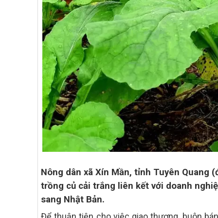
Nông dân xã Xín Mần, tỉnh Tuyên Quang (đ
trồng củ cải trắng liên kết với doanh nghi
sang Nhật Bản.
Để thuận tiện cho việc giao thương, buôn bá