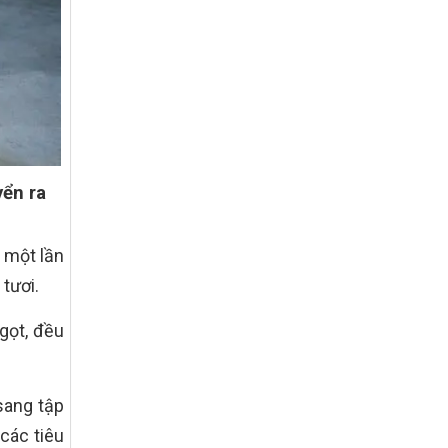
giảm nghèo bền vững và phát triển kinh
tế – xã hội vùng đồng bào dân tộc thiểu
số và miền núi giai đoạn 2026 – 2030
trên địa bàn tỉnh Nghệ An
Quyết định số 2490/QĐ-UBND
Về việc thành lập Ban Chỉ đạo Chương
trình mục tiều quốc gia xây dựng nông
thôn mới, giảm nghèo bền vững và phát
triển kinh tế – xã hội vùng đồng bào dân
yển ra
tộc thiểu số và miền núi giai đoạn 2026
-2030 tỉnh Nghệ An
Thông tư Số 23/2026/TT-BNNMT
 một lần
Thông tư Hướng dẫn thực hiện một số
tươi.
nội dung Chương trình mục tiêu quốc gia
xây dựng nông thôn mới, giảm nghèo
bền vững và phát triển kinh tế – xã hội
gọt, đều
vùng đồng bào dân tộc thiểu số và miền
núi giai đoạn 2026-2030 thuộc phạm vi
quản lý nhà nước của Bộ Nông nghiệp và
sang tập
Môi trường
các tiêu
Quyết định số: 26/2026/QĐ-TTg