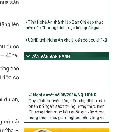
 mua sản
Tỉnh Nghệ An thành lập Ban Chỉ đạo thực
hiện các Chương trình mục tiêu quốc gia
 tăng lên
UBND tỉnh Nghệ An cho ý kiến bộ tiêu chí xã
Nông thôn mới
 thu được
Ban Thường vụ Tỉnh ủy Nghệ An ban hành
Chỉ thị về đẩy mạnh thực hiện Chương trình
 – 40ha.
VĂN BẢN BAN HÀNH
mục tiêu quốc gia xây dựng nông thôn mới,
giảm nghèo bền vững và phát triển kinh tế –
ưỡng cao
xã hội vùng đồng bào dân tộc thiểu số và
miền núi giai đoạn 2026 – 2030 trên địa bàn
i độc cơ
tỉnh Nghệ An
Nghị quyết số 08/2026/NQ-HĐND
Bộ Dân tộc và Tôn giáo làm việc với UBND
Quy định nguyên tắc, tiêu chí, định mức
tỉnh về tình hình thực hiện các Chương trình
phân bổ ngân sách trung ương thực hiện
ỉ đủ ăn,
mục tiêu quốc gia trên địa bàn
Chương trình mục tiêu quốc gia xây dựng
nông thôn mới, giảm nghèo bền vững và
phát triển kinh tế – xã hội vùng đồng bào
dân tộc thiểu số và miền núi giai đoạn
g củ cải
2026 – 2030 trên địa bàn tỉnh Nghệ An
từ 2ha –