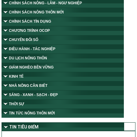
CHÍNH SÁCH NÔNG - LÂM - NGƯ NGHIỆP
CHÍNH SÁCH NÔNG THÔN MỚI
CHÍNH SÁCH TÍN DỤNG
CHƯƠNG TRÌNH OCOP
CHUYỂN ĐỔI SỐ
ĐIỀU HÀNH - TÁC NGHIỆP
DU LỊCH NÔNG THÔN
GIẢM NGHÈO BỀN VỮNG
KINH TẾ
NHÀ NÔNG CẦN BIẾT
SÁNG - XANH - SẠCH - ĐẸP
THỜI SỰ
TIN TỨC NÔNG THÔN MỚI
TIN TIÊU ĐIỂM