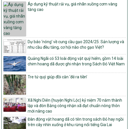
Quy định điều kiện, trình tự, thủ tục, hồ sơ xét, công nhận, công bố
Áp dụng kỹ thuật rải vụ, giá nhãn xuồng cơm vàng
và thu hồi quyết định công nhận xã đạt chuẩn nông thôn mới, xã
tăng cao
đạt nông thôn mới hiện đại và tỉnh, thành phố hoàn thành nhiệm
vụ xây dựng nông thôn mới giai đoạn 2026 – 2030
Quyết định số 16/2026/QĐ-TTg
Quy định nguyên tắc, tiêu chí, định mức phân bổ ngân sách trung
ương và tỉ lệ vốn đối ứng ngân sách của địa phương thực hiện
Dự báo ‘nóng’ về cung cầu gạo 2024/25: Sản lượng và
Chương trình mục tiêu quốc gia xây dựng nông thôn mới, giảm
nhu cầu đều tăng, cơ hội nào cho gạo Việt?
nghèo bền vững và phát triển kinh tế – xã hội vùng đồng bào dân
tộc thiểu số và miền núi giai đoạn 2026 – 2030
Quảng Ngãi có 53 loài động vật quý hiếm, gồm 14 loài
1451/QĐ-UBND
chim hoang dã được ghi nhận trong Sách Đỏ Việt Nam
Phê duyệt danh sách các xã thuộc nhóm 1, nhóm 2, nhóm 3
trong xây dựng nông thôn mới giai đoạn 2026-2030 trên địa bàn
Tre tứ quý giúp đồi cằn ‘đẻ ra tiền’
tỉnh Nghệ An
103/PTNT-NTM
Về việc đăng ký thực hiện Dự án liên kết theo chuỗi giá trị thuộc
Dự án 2 – Chương trình Mục tiêu quốc gia Giảm nghèo bền vững
Xã Nghi Diên (huyện Nghi Lộc) kỷ niệm 70 năm thành
giai đoạn 2021-2025 được kéo dài sang năm 2026
lập và đón Bằng công nhận xã đạt chuẩn nông thôn
mới nâng cao
827/QĐ-BNNMT
Đàn động vật hoang dã có tên trong sách Đỏ hay ngồi
Quyết định Ban hành Kế hoạch triển khai thực hiện Chương trình
trên cây nhìn xuống ở khu rừng nổi tiếng Gia Lai
mục tiêu quốc gia xây dựng nông thôn mới, giảm nghèo bền