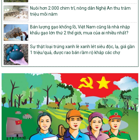
vững và phát triển kinh tế – xã hội vùng đồng bào dân tộc thiểu
Nuôi hơn 2.000 chim trĩ, nông dân Nghệ An thu trăm
số và miền núi giai đoạn 2026-2035, giai đoạn I: Từ năm 2026
triệu mỗi năm
đến năm 2030
14/2026/TT-BNNMT
Bán lượng gạo khổng lồ, Việt Nam cũng là nhà nhập
Hướng dẫn thực hiện một số nội dung tiêu chí, điều kiện thuộc Bộ
khẩu gạo lớn thứ 2 thế giới, mua của ai nhiều nhất?
tiêu chí quốc gia về nông thôn mới giai đoạn 2026 – 2030 thuộc
phạm vi quản lý nhà nước của Bộ Nông nghiệp và Môi trường
Sự thật loại trứng xanh lè xanh lét siêu độc, lạ, giá gần
417/QĐ-BNNMT
1 triệu/quả, được rao bán rầm rộ khắp các chợ
Phê duyệt Chương trình mục tiêu quốc gia xây dựng nông thôn
mới, giảm nghèo bền vững và phát triển kinh tế – xã hội vùng
đồng bào dân tộc thiểu số và miền núi giai đoạn 2026-2035, giai
đoạn I: Từ năm 2026 đến năm 2030
Nghị quyết số 08/2026/NQ-HĐND
Quy định nguyên tắc, tiêu chí, định mức phân bổ ngân sách trung
ương thực hiện Chương trình mục tiêu quốc gia xây dựng nông
thôn mới, giảm nghèo bền vững và phát triển kinh tế – xã hội
vùng đồng bào dân tộc thiểu số và miền núi giai đoạn 2026 –
2030 trên địa bàn tỉnh Nghệ An
Chỉ Thị số 22-CT/TU
về đẩy mạnh thực hiện Chương trình mục tiêu quốc gia xây dựng
nông thôn mới, giảm nghèo bền vững và phát triển kinh tế – xã