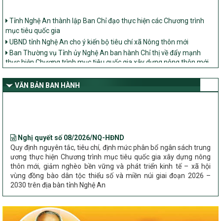
Tỉnh Nghệ An thành lập Ban Chỉ đạo thực hiện các Chương trình
mục tiêu quốc gia
UBND tỉnh Nghệ An cho ý kiến bộ tiêu chí xã Nông thôn mới
Ban Thường vụ Tỉnh ủy Nghệ An ban hành Chỉ thị về đẩy mạnh
thực hiện Chương trình mục tiêu quốc gia xây dựng nông thôn mới,
giảm nghèo bền vững và phát triển kinh tế – xã hội vùng đồng bào
dân tộc thiểu số và miền núi giai đoạn 2026 – 2030 trên địa bàn tỉnh
Nghệ An
VĂN BẢN BAN HÀNH
Bộ Dân tộc và Tôn giáo làm việc với UBND tỉnh về tình hình thực
hiện các Chương trình mục tiêu quốc gia trên địa bàn
Nghị quyết số 08/2026/NQ-HĐND
Quy định nguyên tắc, tiêu chí, định mức phân bổ ngân sách trung
ương thực hiện Chương trình mục tiêu quốc gia xây dựng nông
thôn mới, giảm nghèo bền vững và phát triển kinh tế – xã hội
vùng đồng bào dân tộc thiểu số và miền núi giai đoạn 2026 –
2030 trên địa bàn tỉnh Nghệ An
Chỉ Thị số 22-CT/TU
về đẩy mạnh thực hiện Chương trình mục tiêu quốc gia xây dựng
nông thôn mới, giảm nghèo bền vững và phát triển kinh tế – xã
hội vùng đồng bào dân tộc thiểu số và miền núi giai đoạn 2026 –
2030 trên địa bàn tỉnh Nghệ An