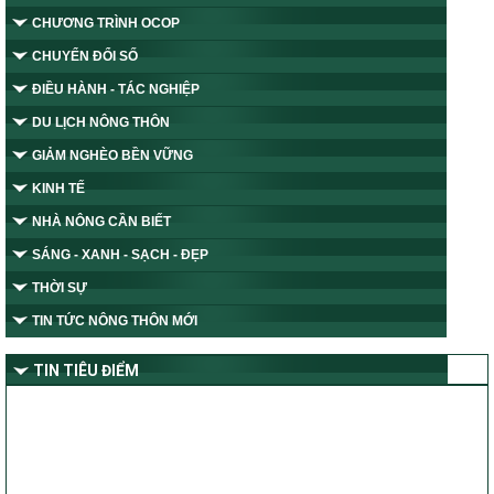
CHƯƠNG TRÌNH OCOP
CHUYỂN ĐỔI SỐ
ĐIỀU HÀNH - TÁC NGHIỆP
DU LỊCH NÔNG THÔN
GIẢM NGHÈO BỀN VỮNG
KINH TẾ
NHÀ NÔNG CẦN BIẾT
SÁNG - XANH - SẠCH - ĐẸP
THỜI SỰ
TIN TỨC NÔNG THÔN MỚI
TIN TIÊU ĐIỂM