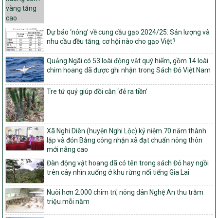
Quy định nguyên tắc, tiêu chí, định mức phân bổ ngân sách trung
ương và tỉ lệ vốn đối ứng ngân sách của địa phương thực hiện
Chương trình mục tiêu quốc gia xây dựng nông thôn mới, giảm
nghèo bền vững và phát triển kinh tế – xã hội vùng đồng bào dân
Dự báo ‘nóng’ về cung cầu gạo 2024/25: Sản lượng và
tộc thiểu số và miền núi giai đoạn 2026 – 2030
nhu cầu đều tăng, cơ hội nào cho gạo Việt?
1451/QĐ-UBND
Quảng Ngãi có 53 loài động vật quý hiếm, gồm 14 loài
Phê duyệt danh sách các xã thuộc nhóm 1, nhóm 2, nhóm 3
chim hoang dã được ghi nhận trong Sách Đỏ Việt Nam
trong xây dựng nông thôn mới giai đoạn 2026-2030 trên địa bàn
tỉnh Nghệ An
Tre tứ quý giúp đồi cằn ‘đẻ ra tiền’
103/PTNT-NTM
Về việc đăng ký thực hiện Dự án liên kết theo chuỗi giá trị thuộc
Dự án 2 – Chương trình Mục tiêu quốc gia Giảm nghèo bền vững
giai đoạn 2021-2025 được kéo dài sang năm 2026
Xã Nghi Diên (huyện Nghi Lộc) kỷ niệm 70 năm thành
lập và đón Bằng công nhận xã đạt chuẩn nông thôn
827/QĐ-BNNMT
mới nâng cao
Quyết định Ban hành Kế hoạch triển khai thực hiện Chương trình
mục tiêu quốc gia xây dựng nông thôn mới, giảm nghèo bền
Đàn động vật hoang dã có tên trong sách Đỏ hay ngồi
vững và phát triển kinh tế – xã hội vùng đồng bào dân tộc thiểu
trên cây nhìn xuống ở khu rừng nổi tiếng Gia Lai
số và miền núi giai đoạn 2026-2035, giai đoạn I: Từ năm 2026
đến năm 2030
Nuôi hơn 2.000 chim trĩ, nông dân Nghệ An thu trăm
triệu mỗi năm
14/2026/TT-BNNMT
Hướng dẫn thực hiện một số nội dung tiêu chí, điều kiện thuộc Bộ