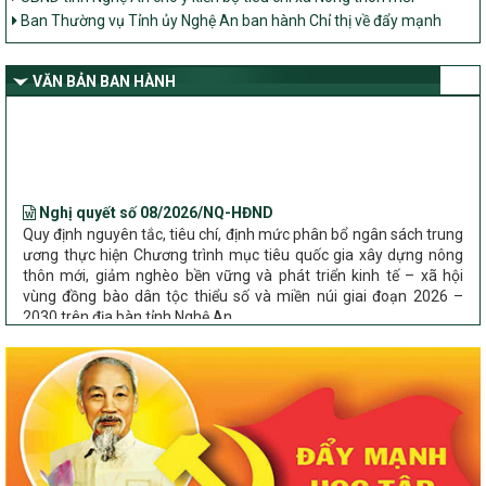
Ban Thường vụ Tỉnh ủy Nghệ An ban hành Chỉ thị về đẩy mạnh
thực hiện Chương trình mục tiêu quốc gia xây dựng nông thôn mới,
giảm nghèo bền vững và phát triển kinh tế – xã hội vùng đồng bào
dân tộc thiểu số và miền núi giai đoạn 2026 – 2030 trên địa bàn tỉnh
VĂN BẢN BAN HÀNH
Nghệ An
Bộ Dân tộc và Tôn giáo làm việc với UBND tỉnh về tình hình thực
hiện các Chương trình mục tiêu quốc gia trên địa bàn
Nghị quyết số 08/2026/NQ-HĐND
Quy định nguyên tắc, tiêu chí, định mức phân bổ ngân sách trung
ương thực hiện Chương trình mục tiêu quốc gia xây dựng nông
thôn mới, giảm nghèo bền vững và phát triển kinh tế – xã hội
vùng đồng bào dân tộc thiểu số và miền núi giai đoạn 2026 –
2030 trên địa bàn tỉnh Nghệ An
Chỉ Thị số 22-CT/TU
về đẩy mạnh thực hiện Chương trình mục tiêu quốc gia xây dựng
nông thôn mới, giảm nghèo bền vững và phát triển kinh tế – xã
hội vùng đồng bào dân tộc thiểu số và miền núi giai đoạn 2026 –
2030 trên địa bàn tỉnh Nghệ An
Quyết định số 2490/QĐ-UBND
Về việc thành lập Ban Chỉ đạo Chương trình mục tiều quốc gia xây