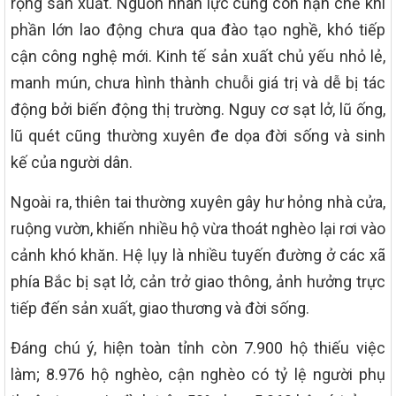
rộng sản xuất. Nguồn nhân lực cũng còn hạn chế khi
phần lớn lao động chưa qua đào tạo nghề, khó tiếp
cận công nghệ mới. Kinh tế sản xuất chủ yếu nhỏ lẻ,
manh mún, chưa hình thành chuỗi giá trị và dễ bị tác
động bởi biến động thị trường. Nguy cơ sạt lở, lũ ống,
lũ quét cũng thường xuyên đe dọa đời sống và sinh
kế của người dân.
Ngoài ra, thiên tai thường xuyên gây hư hỏng nhà cửa,
ruộng vườn, khiến nhiều hộ vừa thoát nghèo lại rơi vào
cảnh khó khăn. Hệ lụy là nhiều tuyến đường ở các xã
phía Bắc bị sạt lở, cản trở giao thông, ảnh hưởng trực
tiếp đến sản xuất, giao thương và đời sống.
Đáng chú ý, hiện toàn tỉnh còn 7.900 hộ thiếu việc
làm; 8.976 hộ nghèo, cận nghèo có tỷ lệ người phụ