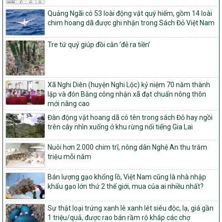
nghèo bền vững và phát triển kinh tế – xã hội vùng đồng bào dân
tộc thiểu số và miền núi giai đoạn 2026 – 2030
Quảng Ngãi có 53 loài động vật quý hiếm, gồm 14 loài
chim hoang dã được ghi nhận trong Sách Đỏ Việt Nam
1451/QĐ-UBND
Phê duyệt danh sách các xã thuộc nhóm 1, nhóm 2, nhóm 3
Tre tứ quý giúp đồi cằn ‘đẻ ra tiền’
trong xây dựng nông thôn mới giai đoạn 2026-2030 trên địa bàn
tỉnh Nghệ An
103/PTNT-NTM
Về việc đăng ký thực hiện Dự án liên kết theo chuỗi giá trị thuộc
Xã Nghi Diên (huyện Nghi Lộc) kỷ niệm 70 năm thành
Dự án 2 – Chương trình Mục tiêu quốc gia Giảm nghèo bền vững
lập và đón Bằng công nhận xã đạt chuẩn nông thôn
giai đoạn 2021-2025 được kéo dài sang năm 2026
mới nâng cao
827/QĐ-BNNMT
Đàn động vật hoang dã có tên trong sách Đỏ hay ngồi
Quyết định Ban hành Kế hoạch triển khai thực hiện Chương trình
trên cây nhìn xuống ở khu rừng nổi tiếng Gia Lai
mục tiêu quốc gia xây dựng nông thôn mới, giảm nghèo bền
vững và phát triển kinh tế – xã hội vùng đồng bào dân tộc thiểu
Nuôi hơn 2.000 chim trĩ, nông dân Nghệ An thu trăm
số và miền núi giai đoạn 2026-2035, giai đoạn I: Từ năm 2026
triệu mỗi năm
đến năm 2030
14/2026/TT-BNNMT
Bán lượng gạo khổng lồ, Việt Nam cũng là nhà nhập
Hướng dẫn thực hiện một số nội dung tiêu chí, điều kiện thuộc Bộ
khẩu gạo lớn thứ 2 thế giới, mua của ai nhiều nhất?
tiêu chí quốc gia về nông thôn mới giai đoạn 2026 – 2030 thuộc
phạm vi quản lý nhà nước của Bộ Nông nghiệp và Môi trường
Sự thật loại trứng xanh lè xanh lét siêu độc, lạ, giá gần
1 triệu/quả, được rao bán rầm rộ khắp các chợ
417/QĐ-BNNMT