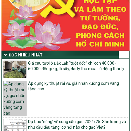
dựng nông thôn mới, giảm nghèo bền vững và phát triển kinh tế –
xã hội vùng đồng bào dân tộc thiểu số và miền núi giai đoạn 2026
-2030 tỉnh Nghệ An
Thông tư Số 23/2026/TT-BNNMT
Thông tư Hướng dẫn thực hiện một số nội dung Chương trình
mục tiêu quốc gia xây dựng nông thôn mới, giảm nghèo bền
vững và phát triển kinh tế – xã hội vùng đồng bào dân tộc thiểu
số và miền núi giai đoạn 2026-2030 thuộc phạm vi quản lý nhà
nước của Bộ Nông nghiệp và Môi trường
ĐỌC NHIỀU NHẤT
Quyết định số: 26/2026/QĐ-TTg
Giá cau tươi ở Đắk Lắk “tuột dốc” chỉ còn 40.000-
Quyết định ban hành Bộ tiêu chí và quy trình đánh giá, phân hạng
60.000 đồng/kg, lò sấy, đại lý thu mua có động thái lạ
sản phẩm Mỗi xã một sản phẩm
số: 19/2026/QĐ-TTg
Áp dụng kỹ thuật rải vụ, giá nhãn xuồng cơm vàng
Quy định điều kiện, trình tự, thủ tục, hồ sơ xét, công nhận, công bố
tăng cao
và thu hồi quyết định công nhận xã đạt chuẩn nông thôn mới, xã
đạt nông thôn mới hiện đại và tỉnh, thành phố hoàn thành nhiệm
vụ xây dựng nông thôn mới giai đoạn 2026 – 2030
Quyết định số 16/2026/QĐ-TTg
Quy định nguyên tắc, tiêu chí, định mức phân bổ ngân sách trung
ương và tỉ lệ vốn đối ứng ngân sách của địa phương thực hiện
Dự báo ‘nóng’ về cung cầu gạo 2024/25: Sản lượng và
Chương trình mục tiêu quốc gia xây dựng nông thôn mới, giảm
nhu cầu đều tăng, cơ hội nào cho gạo Việt?