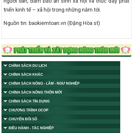
người dân, đảm bảo an sinh xã hội và thúc đẩy phát
triển kinh tế – xã hội trong những năm tới.
Nguồn tin: baokiemtoan.vn (Đặng Hòa st)
CHÍNH SÁCH DU LỊCH
CHÍNH SÁCH KHÁC
CHÍNH SÁCH NÔNG - LÂM - NGƯ NGHIỆP
CHÍNH SÁCH NÔNG THÔN MỚI
CHÍNH SÁCH TÍN DỤNG
CHƯƠNG TRÌNH OCOP
CHUYỂN ĐỔI SỐ
ĐIỀU HÀNH - TÁC NGHIỆP