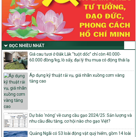
Thông tư Số 23/2026/TT-BNNMT
Thông tư Hướng dẫn thực hiện một số nội dung Chương trình
mục tiêu quốc gia xây dựng nông thôn mới, giảm nghèo bền
vững và phát triển kinh tế – xã hội vùng đồng bào dân tộc thiểu
số và miền núi giai đoạn 2026-2030 thuộc phạm vi quản lý nhà
nước của Bộ Nông nghiệp và Môi trường
Quyết định số: 26/2026/QĐ-TTg
ĐỌC NHIỀU NHẤT
Quyết định ban hành Bộ tiêu chí và quy trình đánh giá, phân hạng
Giá cau tươi ở Đắk Lắk “tuột dốc” chỉ còn 40.000-
sản phẩm Mỗi xã một sản phẩm
60.000 đồng/kg, lò sấy, đại lý thu mua có động thái lạ
số: 19/2026/QĐ-TTg
Quy định điều kiện, trình tự, thủ tục, hồ sơ xét, công nhận, công bố
Áp dụng kỹ thuật rải vụ, giá nhãn xuồng cơm vàng
và thu hồi quyết định công nhận xã đạt chuẩn nông thôn mới, xã
tăng cao
đạt nông thôn mới hiện đại và tỉnh, thành phố hoàn thành nhiệm
vụ xây dựng nông thôn mới giai đoạn 2026 – 2030
Quyết định số 16/2026/QĐ-TTg
Quy định nguyên tắc, tiêu chí, định mức phân bổ ngân sách trung
ương và tỉ lệ vốn đối ứng ngân sách của địa phương thực hiện
Chương trình mục tiêu quốc gia xây dựng nông thôn mới, giảm
Dự báo ‘nóng’ về cung cầu gạo 2024/25: Sản lượng và
nghèo bền vững và phát triển kinh tế – xã hội vùng đồng bào dân
nhu cầu đều tăng, cơ hội nào cho gạo Việt?
tộc thiểu số và miền núi giai đoạn 2026 – 2030
Quảng Ngãi có 53 loài động vật quý hiếm, gồm 14 loài
1451/QĐ-UBND