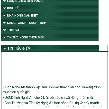
GIẢM NGHÈO BỀN VỮNG
KINH TẾ
NHÀ NÔNG CẦN BIẾT
SÁNG - XANH - SẠCH - ĐẸP
THỜI SỰ
TIN TỨC NÔNG THÔN MỚI
TIN TIÊU ĐIỂM
Tỉnh Nghệ An thành lập Ban Chỉ đạo thực hiện các Chương trình
mục tiêu quốc gia
UBND tỉnh Nghệ An cho ý kiến bộ tiêu chí xã Nông thôn mới
Ban Thường vụ Tỉnh ủy Nghệ An ban hành Chỉ thị về đẩy mạnh
thực hiện Chương trình mục tiêu quốc gia xây dựng nông thôn mới,