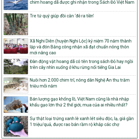
chim hoang dã được ghi nhận trong Sách Đỏ Việt Nam
Phê duyệt danh sách các xã thuộc nhóm 1, nhóm 2, nhóm 3
trong xây dựng nông thôn mới giai đoạn 2026-2030 trên địa bàn
Tre tứ quý giúp đồi cằn ‘đẻ ra tiền’
tỉnh Nghệ An
103/PTNT-NTM
Về việc đăng ký thực hiện Dự án liên kết theo chuỗi giá trị thuộc
Dự án 2 – Chương trình Mục tiêu quốc gia Giảm nghèo bền vững
Xã Nghi Diên (huyện Nghi Lộc) kỷ niệm 70 năm thành
giai đoạn 2021-2025 được kéo dài sang năm 2026
lập và đón Bằng công nhận xã đạt chuẩn nông thôn
827/QĐ-BNNMT
mới nâng cao
Quyết định Ban hành Kế hoạch triển khai thực hiện Chương trình
Đàn động vật hoang dã có tên trong sách Đỏ hay ngồi
mục tiêu quốc gia xây dựng nông thôn mới, giảm nghèo bền
trên cây nhìn xuống ở khu rừng nổi tiếng Gia Lai
vững và phát triển kinh tế – xã hội vùng đồng bào dân tộc thiểu
số và miền núi giai đoạn 2026-2035, giai đoạn I: Từ năm 2026
Nuôi hơn 2.000 chim trĩ, nông dân Nghệ An thu trăm
đến năm 2030
triệu mỗi năm
14/2026/TT-BNNMT
Hướng dẫn thực hiện một số nội dung tiêu chí, điều kiện thuộc Bộ
Bán lượng gạo khổng lồ, Việt Nam cũng là nhà nhập
tiêu chí quốc gia về nông thôn mới giai đoạn 2026 – 2030 thuộc
khẩu gạo lớn thứ 2 thế giới, mua của ai nhiều nhất?
phạm vi quản lý nhà nước của Bộ Nông nghiệp và Môi trường
Sự thật loại trứng xanh lè xanh lét siêu độc, lạ, giá gần
417/QĐ-BNNMT
1 triệu/quả, được rao bán rầm rộ khắp các chợ
Phê duyệt Chương trình mục tiêu quốc gia xây dựng nông thôn
mới, giảm nghèo bền vững và phát triển kinh tế – xã hội vùng
đồng bào dân tộc thiểu số và miền núi giai đoạn 2026-2035, giai