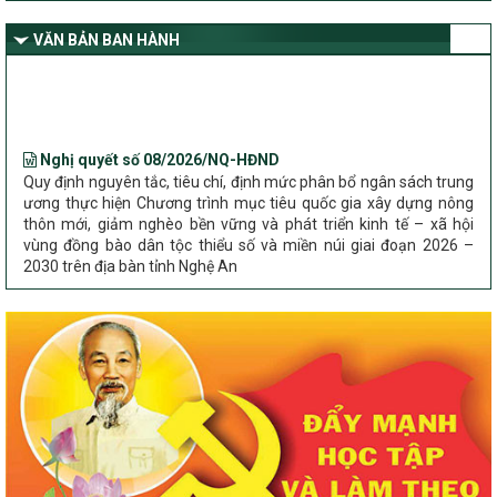
giảm nghèo bền vững và phát triển kinh tế – xã hội vùng đồng bào
dân tộc thiểu số và miền núi giai đoạn 2026 – 2030 trên địa bàn tỉnh
VĂN BẢN BAN HÀNH
Nghệ An
Bộ Dân tộc và Tôn giáo làm việc với UBND tỉnh về tình hình thực
hiện các Chương trình mục tiêu quốc gia trên địa bàn
Nghị quyết số 08/2026/NQ-HĐND
Quy định nguyên tắc, tiêu chí, định mức phân bổ ngân sách trung
ương thực hiện Chương trình mục tiêu quốc gia xây dựng nông
thôn mới, giảm nghèo bền vững và phát triển kinh tế – xã hội
vùng đồng bào dân tộc thiểu số và miền núi giai đoạn 2026 –
2030 trên địa bàn tỉnh Nghệ An
Chỉ Thị số 22-CT/TU
về đẩy mạnh thực hiện Chương trình mục tiêu quốc gia xây dựng
nông thôn mới, giảm nghèo bền vững và phát triển kinh tế – xã
hội vùng đồng bào dân tộc thiểu số và miền núi giai đoạn 2026 –
2030 trên địa bàn tỉnh Nghệ An
Quyết định số 2490/QĐ-UBND
Về việc thành lập Ban Chỉ đạo Chương trình mục tiều quốc gia xây
dựng nông thôn mới, giảm nghèo bền vững và phát triển kinh tế –
xã hội vùng đồng bào dân tộc thiểu số và miền núi giai đoạn 2026
-2030 tỉnh Nghệ An