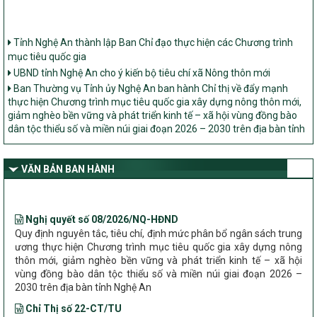
Tỉnh Nghệ An thành lập Ban Chỉ đạo thực hiện các Chương trình
mục tiêu quốc gia
UBND tỉnh Nghệ An cho ý kiến bộ tiêu chí xã Nông thôn mới
Ban Thường vụ Tỉnh ủy Nghệ An ban hành Chỉ thị về đẩy mạnh
thực hiện Chương trình mục tiêu quốc gia xây dựng nông thôn mới,
giảm nghèo bền vững và phát triển kinh tế – xã hội vùng đồng bào
dân tộc thiểu số và miền núi giai đoạn 2026 – 2030 trên địa bàn tỉnh
Nghệ An
Bộ Dân tộc và Tôn giáo làm việc với UBND tỉnh về tình hình thực
hiện các Chương trình mục tiêu quốc gia trên địa bàn
VĂN BẢN BAN HÀNH
Nghị quyết số 08/2026/NQ-HĐND
Quy định nguyên tắc, tiêu chí, định mức phân bổ ngân sách trung
ương thực hiện Chương trình mục tiêu quốc gia xây dựng nông
thôn mới, giảm nghèo bền vững và phát triển kinh tế – xã hội
vùng đồng bào dân tộc thiểu số và miền núi giai đoạn 2026 –
2030 trên địa bàn tỉnh Nghệ An
Chỉ Thị số 22-CT/TU
về đẩy mạnh thực hiện Chương trình mục tiêu quốc gia xây dựng