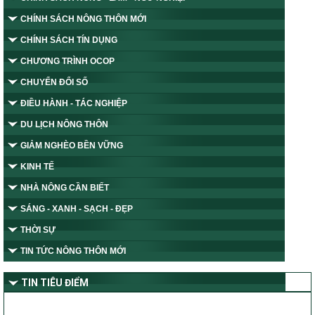
CHÍNH SÁCH NÔNG THÔN MỚI
CHÍNH SÁCH TÍN DỤNG
CHƯƠNG TRÌNH OCOP
CHUYỂN ĐỔI SỐ
ĐIỀU HÀNH - TÁC NGHIỆP
DU LỊCH NÔNG THÔN
GIẢM NGHÈO BỀN VỮNG
KINH TẾ
NHÀ NÔNG CẦN BIẾT
SÁNG - XANH - SẠCH - ĐẸP
THỜI SỰ
TIN TỨC NÔNG THÔN MỚI
TIN TIÊU ĐIỂM