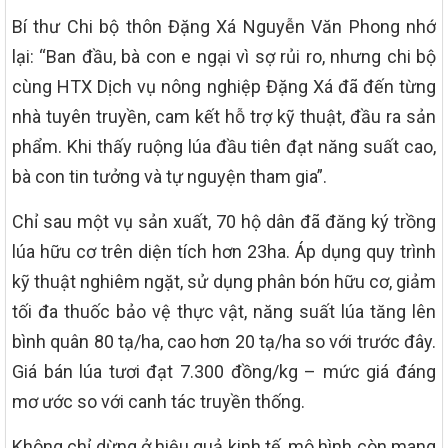
Bí thư Chi bộ thôn Đặng Xá Nguyễn Văn Phong nhớ
lại: “Ban đầu, bà con e ngại vì sợ rủi ro, nhưng chi bộ
cùng HTX Dịch vụ nông nghiệp Đặng Xá đã đến từng
nhà tuyên truyền, cam kết hỗ trợ kỹ thuật, đầu ra sản
phẩm. Khi thấy ruộng lúa đầu tiên đạt năng suất cao,
bà con tin tưởng và tự nguyện tham gia”.
Chỉ sau một vụ sản xuất, 70 hộ dân đã đăng ký trồng
lúa hữu cơ trên diện tích hơn 23ha. Áp dụng quy trình
kỹ thuật nghiêm ngặt, sử dụng phân bón hữu cơ, giảm
tối đa thuốc bảo vệ thực vật, năng suất lúa tăng lên
bình quân 80 tạ/ha, cao hơn 20 tạ/ha so với trước đây.
Giá bán lúa tươi đạt 7.300 đồng/kg – mức giá đáng
mơ ước so với canh tác truyền thống.
Không chỉ dừng ở hiệu quả kinh tế, mô hình còn mang