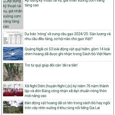
Áp dụng kỹ thuật rải vụ, giá nhãn xuồng cơm vàng
vụ xây dựng nông thôn mới giai đoạn 2026 – 2030
tăng cao
Quyết định số 16/2026/QĐ-TTg
Quy định nguyên tắc, tiêu chí, định mức phân bổ ngân sách trung
ương và tỉ lệ vốn đối ứng ngân sách của địa phương thực hiện
Chương trình mục tiêu quốc gia xây dựng nông thôn mới, giảm
nghèo bền vững và phát triển kinh tế – xã hội vùng đồng bào dân
Dự báo ‘nóng’ về cung cầu gạo 2024/25: Sản lượng và
tộc thiểu số và miền núi giai đoạn 2026 – 2030
nhu cầu đều tăng, cơ hội nào cho gạo Việt?
1451/QĐ-UBND
Phê duyệt danh sách các xã thuộc nhóm 1, nhóm 2, nhóm 3
Quảng Ngãi có 53 loài động vật quý hiếm, gồm 14 loài
trong xây dựng nông thôn mới giai đoạn 2026-2030 trên địa bàn
chim hoang dã được ghi nhận trong Sách Đỏ Việt Nam
tỉnh Nghệ An
103/PTNT-NTM
Tre tứ quý giúp đồi cằn ‘đẻ ra tiền’
Về việc đăng ký thực hiện Dự án liên kết theo chuỗi giá trị thuộc
Dự án 2 – Chương trình Mục tiêu quốc gia Giảm nghèo bền vững
giai đoạn 2021-2025 được kéo dài sang năm 2026
Xã Nghi Diên (huyện Nghi Lộc) kỷ niệm 70 năm thành
827/QĐ-BNNMT
lập và đón Bằng công nhận xã đạt chuẩn nông thôn
Quyết định Ban hành Kế hoạch triển khai thực hiện Chương trình
mới nâng cao
mục tiêu quốc gia xây dựng nông thôn mới, giảm nghèo bền
vững và phát triển kinh tế – xã hội vùng đồng bào dân tộc thiểu
Đàn động vật hoang dã có tên trong sách Đỏ hay ngồi
số và miền núi giai đoạn 2026-2035, giai đoạn I: Từ năm 2026
trên cây nhìn xuống ở khu rừng nổi tiếng Gia Lai
đến năm 2030