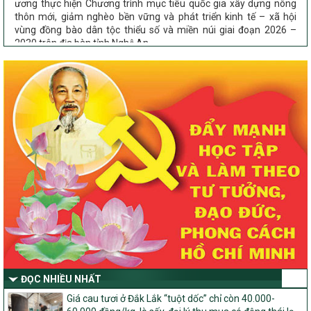
thôn mới, giảm nghèo bền vững và phát triển kinh tế – xã hội
vùng đồng bào dân tộc thiểu số và miền núi giai đoạn 2026 –
2030 trên địa bàn tỉnh Nghệ An
Chỉ Thị số 22-CT/TU
về đẩy mạnh thực hiện Chương trình mục tiêu quốc gia xây dựng
nông thôn mới, giảm nghèo bền vững và phát triển kinh tế – xã
hội vùng đồng bào dân tộc thiểu số và miền núi giai đoạn 2026 –
2030 trên địa bàn tỉnh Nghệ An
Quyết định số 2490/QĐ-UBND
Về việc thành lập Ban Chỉ đạo Chương trình mục tiều quốc gia xây
dựng nông thôn mới, giảm nghèo bền vững và phát triển kinh tế –
xã hội vùng đồng bào dân tộc thiểu số và miền núi giai đoạn 2026
-2030 tỉnh Nghệ An
Thông tư Số 23/2026/TT-BNNMT
Thông tư Hướng dẫn thực hiện một số nội dung Chương trình
mục tiêu quốc gia xây dựng nông thôn mới, giảm nghèo bền
vững và phát triển kinh tế – xã hội vùng đồng bào dân tộc thiểu
số và miền núi giai đoạn 2026-2030 thuộc phạm vi quản lý nhà
nước của Bộ Nông nghiệp và Môi trường
ĐỌC NHIỀU NHẤT
Quyết định số: 26/2026/QĐ-TTg
Giá cau tươi ở Đắk Lắk “tuột dốc” chỉ còn 40.000-
Quyết định ban hành Bộ tiêu chí và quy trình đánh giá, phân hạng