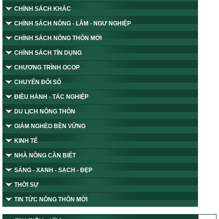
CHÍNH SÁCH KHÁC
CHÍNH SÁCH NÔNG - LÂM - NGƯ NGHIỆP
CHÍNH SÁCH NÔNG THÔN MỚI
CHÍNH SÁCH TÍN DỤNG
CHƯƠNG TRÌNH OCOP
CHUYỂN ĐỔI SỐ
ĐIỀU HÀNH - TÁC NGHIỆP
DU LỊCH NÔNG THÔN
GIẢM NGHÈO BỀN VỮNG
KINH TẾ
NHÀ NÔNG CẦN BIẾT
SÁNG - XANH - SẠCH - ĐẸP
THỜI SỰ
TIN TỨC NÔNG THÔN MỚI