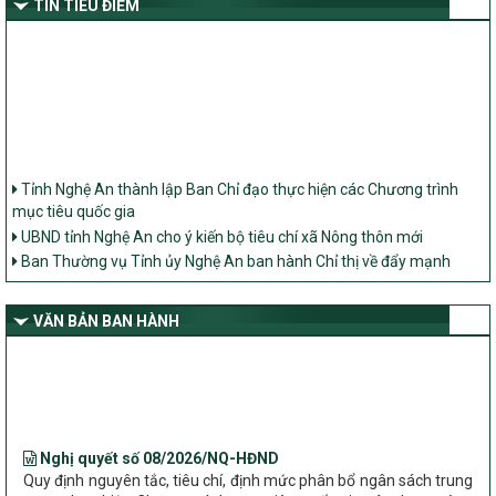
TIN TIÊU ĐIỂM
Tỉnh Nghệ An thành lập Ban Chỉ đạo thực hiện các Chương trình
mục tiêu quốc gia
UBND tỉnh Nghệ An cho ý kiến bộ tiêu chí xã Nông thôn mới
Ban Thường vụ Tỉnh ủy Nghệ An ban hành Chỉ thị về đẩy mạnh
thực hiện Chương trình mục tiêu quốc gia xây dựng nông thôn mới,
giảm nghèo bền vững và phát triển kinh tế – xã hội vùng đồng bào
dân tộc thiểu số và miền núi giai đoạn 2026 – 2030 trên địa bàn tỉnh
VĂN BẢN BAN HÀNH
Nghệ An
Bộ Dân tộc và Tôn giáo làm việc với UBND tỉnh về tình hình thực
hiện các Chương trình mục tiêu quốc gia trên địa bàn
Nghị quyết số 08/2026/NQ-HĐND
Quy định nguyên tắc, tiêu chí, định mức phân bổ ngân sách trung
ương thực hiện Chương trình mục tiêu quốc gia xây dựng nông