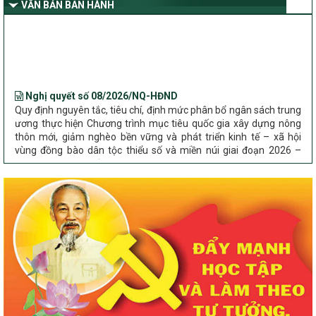
VĂN BẢN BAN HÀNH
Nghị quyết số 08/2026/NQ-HĐND
Quy định nguyên tắc, tiêu chí, định mức phân bổ ngân sách trung
ương thực hiện Chương trình mục tiêu quốc gia xây dựng nông
thôn mới, giảm nghèo bền vững và phát triển kinh tế – xã hội
vùng đồng bào dân tộc thiểu số và miền núi giai đoạn 2026 –
2030 trên địa bàn tỉnh Nghệ An
Chỉ Thị số 22-CT/TU
về đẩy mạnh thực hiện Chương trình mục tiêu quốc gia xây dựng
nông thôn mới, giảm nghèo bền vững và phát triển kinh tế – xã
hội vùng đồng bào dân tộc thiểu số và miền núi giai đoạn 2026 –
2030 trên địa bàn tỉnh Nghệ An
Quyết định số 2490/QĐ-UBND
Về việc thành lập Ban Chỉ đạo Chương trình mục tiều quốc gia xây
dựng nông thôn mới, giảm nghèo bền vững và phát triển kinh tế –
xã hội vùng đồng bào dân tộc thiểu số và miền núi giai đoạn 2026
-2030 tỉnh Nghệ An