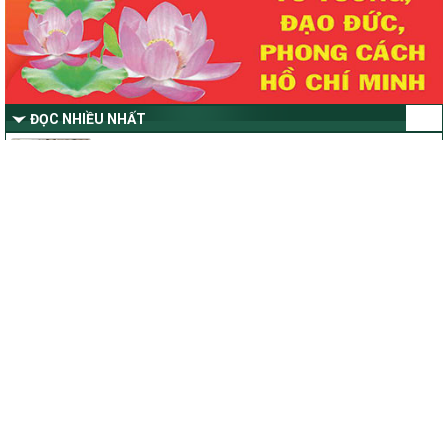
Thông tư Số 23/2026/TT-BNNMT
Thông tư Hướng dẫn thực hiện một số nội dung Chương trình
mục tiêu quốc gia xây dựng nông thôn mới, giảm nghèo bền
vững và phát triển kinh tế – xã hội vùng đồng bào dân tộc thiểu
số và miền núi giai đoạn 2026-2030 thuộc phạm vi quản lý nhà
nước của Bộ Nông nghiệp và Môi trường
ĐỌC NHIỀU NHẤT
Quyết định số: 26/2026/QĐ-TTg
Giá cau tươi ở Đắk Lắk “tuột dốc” chỉ còn 40.000-
Quyết định ban hành Bộ tiêu chí và quy trình đánh giá, phân hạng
60.000 đồng/kg, lò sấy, đại lý thu mua có động thái lạ
sản phẩm Mỗi xã một sản phẩm
số: 19/2026/QĐ-TTg
Áp dụng kỹ thuật rải vụ, giá nhãn xuồng cơm vàng
Quy định điều kiện, trình tự, thủ tục, hồ sơ xét, công nhận, công bố
tăng cao
và thu hồi quyết định công nhận xã đạt chuẩn nông thôn mới, xã
đạt nông thôn mới hiện đại và tỉnh, thành phố hoàn thành nhiệm
vụ xây dựng nông thôn mới giai đoạn 2026 – 2030
Quyết định số 16/2026/QĐ-TTg
Quy định nguyên tắc, tiêu chí, định mức phân bổ ngân sách trung
Dự báo ‘nóng’ về cung cầu gạo 2024/25: Sản lượng và
ương và tỉ lệ vốn đối ứng ngân sách của địa phương thực hiện
nhu cầu đều tăng, cơ hội nào cho gạo Việt?
Chương trình mục tiêu quốc gia xây dựng nông thôn mới, giảm
nghèo bền vững và phát triển kinh tế – xã hội vùng đồng bào dân
Quảng Ngãi có 53 loài động vật quý hiếm, gồm 14 loài
tộc thiểu số và miền núi giai đoạn 2026 – 2030
chim hoang dã được ghi nhận trong Sách Đỏ Việt Nam
1451/QĐ-UBND