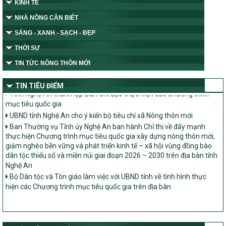
KINH TẾ
NHÀ NÔNG CẦN BIẾT
SÁNG - XANH - SẠCH - ĐẸP
THỜI SỰ
TIN TỨC NÔNG THÔN MỚI
TIN TIÊU ĐIỂM
Tỉnh Nghệ An thành lập Ban Chỉ đạo thực hiện các Chương trình
mục tiêu quốc gia
UBND tỉnh Nghệ An cho ý kiến bộ tiêu chí xã Nông thôn mới
Ban Thường vụ Tỉnh ủy Nghệ An ban hành Chỉ thị về đẩy mạnh
thực hiện Chương trình mục tiêu quốc gia xây dựng nông thôn mới,
giảm nghèo bền vững và phát triển kinh tế – xã hội vùng đồng bào
dân tộc thiểu số và miền núi giai đoạn 2026 – 2030 trên địa bàn tỉnh
Nghệ An
Bộ Dân tộc và Tôn giáo làm việc với UBND tỉnh về tình hình thực
hiện các Chương trình mục tiêu quốc gia trên địa bàn