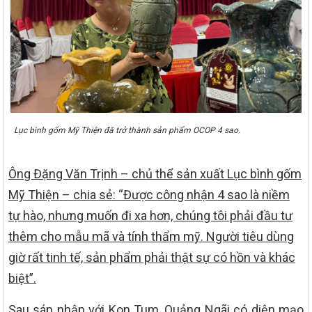
Lục bình gốm Mỹ Thiện đã trở thành sản phẩm OCOP 4 sao.
Ông Đặng Văn Trịnh – chủ thể sản xuất Lục bình gốm
Mỹ Thiện – chia sẻ: “Được công nhận 4 sao là niềm
tự hào, nhưng muốn đi xa hơn, chúng tôi phải đầu tư
thêm cho mẫu mã và tính thẩm mỹ. Người tiêu dùng
giờ rất tinh tế, sản phẩm phải thật sự có hồn và khác
biệt”.
Sau sáp nhập với Kon Tum, Quảng Ngãi có diện mạo