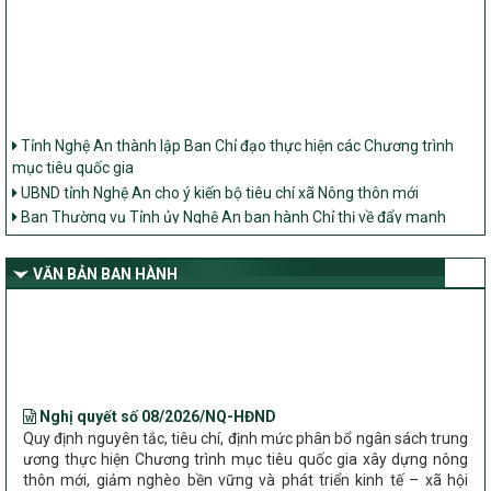
Tỉnh Nghệ An thành lập Ban Chỉ đạo thực hiện các Chương trình
mục tiêu quốc gia
UBND tỉnh Nghệ An cho ý kiến bộ tiêu chí xã Nông thôn mới
Ban Thường vụ Tỉnh ủy Nghệ An ban hành Chỉ thị về đẩy mạnh
thực hiện Chương trình mục tiêu quốc gia xây dựng nông thôn mới,
giảm nghèo bền vững và phát triển kinh tế – xã hội vùng đồng bào
dân tộc thiểu số và miền núi giai đoạn 2026 – 2030 trên địa bàn tỉnh
VĂN BẢN BAN HÀNH
Nghệ An
Bộ Dân tộc và Tôn giáo làm việc với UBND tỉnh về tình hình thực
hiện các Chương trình mục tiêu quốc gia trên địa bàn
Nghị quyết số 08/2026/NQ-HĐND
Quy định nguyên tắc, tiêu chí, định mức phân bổ ngân sách trung
ương thực hiện Chương trình mục tiêu quốc gia xây dựng nông
thôn mới, giảm nghèo bền vững và phát triển kinh tế – xã hội
vùng đồng bào dân tộc thiểu số và miền núi giai đoạn 2026 –