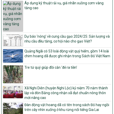
số: 19/2026/QĐ-TTg
Áp dụng kỹ thuật rải vụ, giá nhãn xuồng cơm vàng
Quy định điều kiện, trình tự, thủ tục, hồ sơ xét, công nhận, công bố
tăng cao
và thu hồi quyết định công nhận xã đạt chuẩn nông thôn mới, xã
đạt nông thôn mới hiện đại và tỉnh, thành phố hoàn thành nhiệm
vụ xây dựng nông thôn mới giai đoạn 2026 – 2030
Quyết định số 16/2026/QĐ-TTg
Quy định nguyên tắc, tiêu chí, định mức phân bổ ngân sách trung
Dự báo ‘nóng’ về cung cầu gạo 2024/25: Sản lượng và
ương và tỉ lệ vốn đối ứng ngân sách của địa phương thực hiện
nhu cầu đều tăng, cơ hội nào cho gạo Việt?
Chương trình mục tiêu quốc gia xây dựng nông thôn mới, giảm
nghèo bền vững và phát triển kinh tế – xã hội vùng đồng bào dân
Quảng Ngãi có 53 loài động vật quý hiếm, gồm 14 loài
tộc thiểu số và miền núi giai đoạn 2026 – 2030
chim hoang dã được ghi nhận trong Sách Đỏ Việt Nam
1451/QĐ-UBND
Phê duyệt danh sách các xã thuộc nhóm 1, nhóm 2, nhóm 3
Tre tứ quý giúp đồi cằn ‘đẻ ra tiền’
trong xây dựng nông thôn mới giai đoạn 2026-2030 trên địa bàn
tỉnh Nghệ An
103/PTNT-NTM
Xã Nghi Diên (huyện Nghi Lộc) kỷ niệm 70 năm thành
Về việc đăng ký thực hiện Dự án liên kết theo chuỗi giá trị thuộc
lập và đón Bằng công nhận xã đạt chuẩn nông thôn
Dự án 2 – Chương trình Mục tiêu quốc gia Giảm nghèo bền vững
mới nâng cao
giai đoạn 2021-2025 được kéo dài sang năm 2026
Đàn động vật hoang dã có tên trong sách Đỏ hay ngồi
827/QĐ-BNNMT
trên cây nhìn xuống ở khu rừng nổi tiếng Gia Lai
Quyết định Ban hành Kế hoạch triển khai thực hiện Chương trình