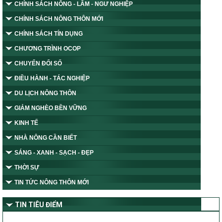
CHÍNH SÁCH NÔNG - LÂM - NGƯ NGHIỆP
CHÍNH SÁCH NÔNG THÔN MỚI
CHÍNH SÁCH TÍN DỤNG
CHƯƠNG TRÌNH OCOP
CHUYỂN ĐỔI SỐ
ĐIỀU HÀNH - TÁC NGHIỆP
DU LỊCH NÔNG THÔN
GIẢM NGHÈO BỀN VỮNG
KINH TẾ
NHÀ NÔNG CẦN BIẾT
SÁNG - XANH - SẠCH - ĐẸP
THỜI SỰ
TIN TỨC NÔNG THÔN MỚI
TIN TIÊU ĐIỂM