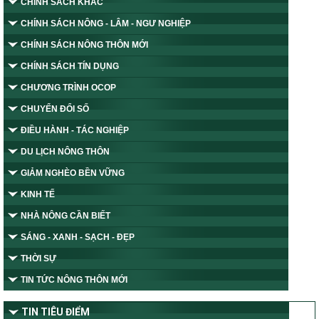
CHÍNH SÁCH KHÁC
CHÍNH SÁCH NÔNG - LÂM - NGƯ NGHIỆP
CHÍNH SÁCH NÔNG THÔN MỚI
CHÍNH SÁCH TÍN DỤNG
CHƯƠNG TRÌNH OCOP
CHUYỂN ĐỔI SỐ
ĐIỀU HÀNH - TÁC NGHIỆP
DU LỊCH NÔNG THÔN
GIẢM NGHÈO BỀN VỮNG
KINH TẾ
NHÀ NÔNG CẦN BIẾT
SÁNG - XANH - SẠCH - ĐẸP
THỜI SỰ
TIN TỨC NÔNG THÔN MỚI
TIN TIÊU ĐIỂM