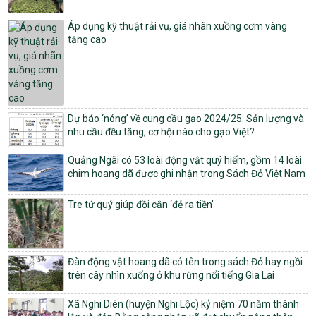
số: 19/2026/QĐ-TTg
Quy định điều kiện, trình tự, thủ tục, hồ sơ xét, công nhận, công bố
Áp dụng kỹ thuật rải vụ, giá nhãn xuồng cơm vàng
và thu hồi quyết định công nhận xã đạt chuẩn nông thôn mới, xã
tăng cao
đạt nông thôn mới hiện đại và tỉnh, thành phố hoàn thành nhiệm
vụ xây dựng nông thôn mới giai đoạn 2026 – 2030
Quyết định số 16/2026/QĐ-TTg
Quy định nguyên tắc, tiêu chí, định mức phân bổ ngân sách trung
ương và tỉ lệ vốn đối ứng ngân sách của địa phương thực hiện
Chương trình mục tiêu quốc gia xây dựng nông thôn mới, giảm
Dự báo ‘nóng’ về cung cầu gạo 2024/25: Sản lượng và
nghèo bền vững và phát triển kinh tế – xã hội vùng đồng bào dân
nhu cầu đều tăng, cơ hội nào cho gạo Việt?
tộc thiểu số và miền núi giai đoạn 2026 – 2030
Quảng Ngãi có 53 loài động vật quý hiếm, gồm 14 loài
1451/QĐ-UBND
chim hoang dã được ghi nhận trong Sách Đỏ Việt Nam
Phê duyệt danh sách các xã thuộc nhóm 1, nhóm 2, nhóm 3
trong xây dựng nông thôn mới giai đoạn 2026-2030 trên địa bàn
Tre tứ quý giúp đồi cằn ‘đẻ ra tiền’
tỉnh Nghệ An
103/PTNT-NTM
Về việc đăng ký thực hiện Dự án liên kết theo chuỗi giá trị thuộc
Dự án 2 – Chương trình Mục tiêu quốc gia Giảm nghèo bền vững
Đàn động vật hoang dã có tên trong sách Đỏ hay ngồi
giai đoạn 2021-2025 được kéo dài sang năm 2026
trên cây nhìn xuống ở khu rừng nổi tiếng Gia Lai
827/QĐ-BNNMT
Xã Nghi Diên (huyện Nghi Lộc) kỷ niệm 70 năm thành
Quyết định Ban hành Kế hoạch triển khai thực hiện Chương trình