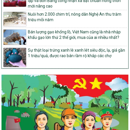
lập và đón Bằng công nhận xã đạt chuẩn nông thôn
mục tiêu quốc gia xây dựng nông thôn mới, giảm nghèo bền
mới nâng cao
vững và phát triển kinh tế – xã hội vùng đồng bào dân tộc thiểu
số và miền núi giai đoạn 2026-2035, giai đoạn I: Từ năm 2026
Nuôi hơn 2.000 chim trĩ, nông dân Nghệ An thu trăm
đến năm 2030
triệu mỗi năm
14/2026/TT-BNNMT
Bán lượng gạo khổng lồ, Việt Nam cũng là nhà nhập
Hướng dẫn thực hiện một số nội dung tiêu chí, điều kiện thuộc Bộ
khẩu gạo lớn thứ 2 thế giới, mua của ai nhiều nhất?
tiêu chí quốc gia về nông thôn mới giai đoạn 2026 – 2030 thuộc
phạm vi quản lý nhà nước của Bộ Nông nghiệp và Môi trường
Sự thật loại trứng xanh lè xanh lét siêu độc, lạ, giá gần
417/QĐ-BNNMT
1 triệu/quả, được rao bán rầm rộ khắp các chợ
Phê duyệt Chương trình mục tiêu quốc gia xây dựng nông thôn
mới, giảm nghèo bền vững và phát triển kinh tế – xã hội vùng
đồng bào dân tộc thiểu số và miền núi giai đoạn 2026-2035, giai
đoạn I: Từ năm 2026 đến năm 2030
Nghị quyết số 08/2026/NQ-HĐND
Quy định nguyên tắc, tiêu chí, định mức phân bổ ngân sách trung
ương thực hiện Chương trình mục tiêu quốc gia xây dựng nông
thôn mới, giảm nghèo bền vững và phát triển kinh tế – xã hội
vùng đồng bào dân tộc thiểu số và miền núi giai đoạn 2026 –
2030 trên địa bàn tỉnh Nghệ An
Chỉ Thị số 22-CT/TU
về đẩy mạnh thực hiện Chương trình mục tiêu quốc gia xây dựng