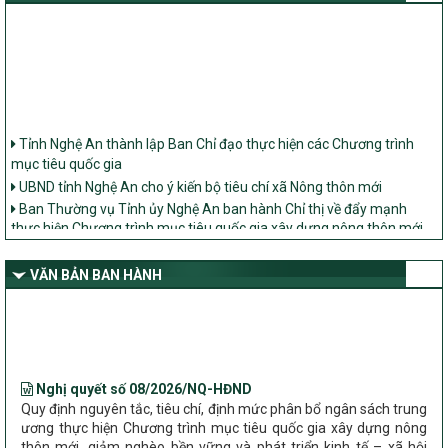
Tỉnh Nghệ An thành lập Ban Chỉ đạo thực hiện các Chương trình
mục tiêu quốc gia
UBND tỉnh Nghệ An cho ý kiến bộ tiêu chí xã Nông thôn mới
Ban Thường vụ Tỉnh ủy Nghệ An ban hành Chỉ thị về đẩy mạnh
thực hiện Chương trình mục tiêu quốc gia xây dựng nông thôn mới,
giảm nghèo bền vững và phát triển kinh tế – xã hội vùng đồng bào
dân tộc thiểu số và miền núi giai đoạn 2026 – 2030 trên địa bàn tỉnh
Nghệ An
VĂN BẢN BAN HÀNH
Bộ Dân tộc và Tôn giáo làm việc với UBND tỉnh về tình hình thực
hiện các Chương trình mục tiêu quốc gia trên địa bàn
Nghị quyết số 08/2026/NQ-HĐND
Quy định nguyên tắc, tiêu chí, định mức phân bổ ngân sách trung
ương thực hiện Chương trình mục tiêu quốc gia xây dựng nông
thôn mới, giảm nghèo bền vững và phát triển kinh tế – xã hội
vùng đồng bào dân tộc thiểu số và miền núi giai đoạn 2026 –