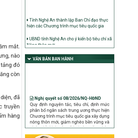
Tỉnh Nghệ An thành lập Ban Chỉ đạo thực
hiện các Chương trình mục tiêu quốc gia
UBND tỉnh Nghệ An cho ý kiến bộ tiêu chí xã
Nông thôn mới
tầm mắt.
Ban Thường vụ Tỉnh ủy Nghệ An ban hành
Chỉ thị về đẩy mạnh thực hiện Chương trình
ưng, nào
mục tiêu quốc gia xây dựng nông thôn mới,
VĂN BẢN BAN HÀNH
 tảng đó
giảm nghèo bền vững và phát triển kinh tế –
xã hội vùng đồng bào dân tộc thiểu số và
năng còn
miền núi giai đoạn 2026 – 2030 trên địa bàn
tỉnh Nghệ An
Nghị quyết số 08/2026/NQ-HĐND
Bộ Dân tộc và Tôn giáo làm việc với UBND
tỉnh về tình hình thực hiện các Chương trình
Quy định nguyên tắc, tiêu chí, định mức
diện, đã
phân bổ ngân sách trung ương thực hiện
mục tiêu quốc gia trên địa bàn
c truyền
Chương trình mục tiêu quốc gia xây dựng
nông thôn mới, giảm nghèo bền vững và
hẩm hàng
phát triển kinh tế – xã hội vùng đồng bào
dân tộc thiểu số và miền núi giai đoạn
2026 – 2030 trên địa bàn tỉnh Nghệ An