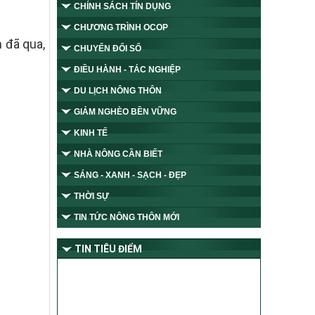
CHÍNH SÁCH TÍN DỤNG
CHƯƠNG TRÌNH OCOP
 đã qua,
CHUYỂN ĐỔI SỐ
ĐIỀU HÀNH - TÁC NGHIỆP
DU LỊCH NÔNG THÔN
GIẢM NGHÈO BỀN VỮNG
KINH TẾ
NHÀ NÔNG CẦN BIẾT
SÁNG - XANH - SẠCH - ĐẸP
THỜI SỰ
TIN TỨC NÔNG THÔN MỚI
TIN TIÊU ĐIỂM