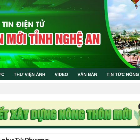
ỨC
THƯ VIỆN ẢNH
VIDEO
VĂN BẢN
TIN TỨC NÔNG