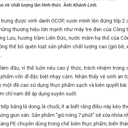
về chất lượng lẫn hình thức. Ảnh:
Khánh Linh.
trưng được vinh danh OCOP, vươn mình lên đứng tốp 2 
i những thương hiệu lớn mạnh như mây tre đan của Công
ong Lưu, hương trầm Liên Đức, nước mắm hạ thổ của Cô
g thể bỏ quên loạt sản phẩm chất lượng cao (giò bê, x
.
àm đầu, vì thế luôn nêu cao ý thức, trách nhiệm trong q
ực phẩm vốn dĩ đặc biệt nhạy cảm. Nhận thấy vệ sinh an t
ày một đề cao sử dụng thực phẩm sạch và kiên quyết bài 
im chỉ nam để áp dụng xuyên suốt.
p bằng lá dong, lá chuối, ít ai biết rằng điều này kéo t
trứng giun sán. Sản phẩm “giò nóng 7 phút” sẽ xóa nhòa n
àng PE chuyên dùng trong chế biên thực phẩm, biến thà