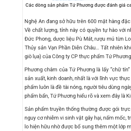
Các dòng sản phẩm Tứ Phương được đánh giá cao 
Nghệ An đang sở hữu trên 600 mặt hàng đặc 
Về chất lượng, tỉnh này có quyền tự hào vớ
Đức Phong, dược liệu Pù Mát, rượu mú từn L
Thủy sản Vạn Phần Diễn Châu… Tất nhiên khôn
giò lụa) của Công ty CP thực phẩm Tứ Phương
Phương châm của Tứ Phương là lấy “chữ tín” l
sản xuất, kinh doanh, nhất là với lĩnh vực th
phẩm luôn là đề tài nóng, người tiêu dùng ng
phẩm bẩn, Tứ Phương hiểu rõ và xem đây là K
Sản phẩm truyền thống thường được gói trực tiế
nguy cơ nhiễm vi sinh vật gây hại, nấm mốc, 
lo hiện hữu nhờ được bổ sung thêm một lớp m