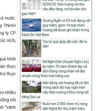
2024/25: Sản lượng và nhu
Quyết định số: 26/2026/QĐ-TTg
cầu đều tăng, cơ hội nào cho
Quyết định ban hành Bộ tiêu chí và quy
gạo Việt?
trình đánh giá, phân hạng sản phẩm Mỗi
cả nước.
Quảng Ngãi có 53 loài động vật
xã một sản phẩm
 ty TNHH
quý hiếm, gồm 14 loài chim
số: 19/2026/QĐ-TTg
hoang dã được ghi nhận trong
ng ty CP
Quy định điều kiện, trình tự, thủ tục, hồ sơ
Sách Đỏ Việt Nam
xét, công nhận, công bố và thu hồi quyết
úc xích,
Tre tứ quý giúp đồi cằn ‘đẻ ra
định công nhận xã đạt chuẩn nông thôn
tiền’
mới, xã đạt nông thôn mới hiện đại và
tỉnh, thành phố hoàn thành nhiệm vụ xây
dựng nông thôn mới giai đoạn 2026 –
uá trình
Xã Nghi Diên (huyện Nghi Lộc)
2030
oàn thực
kỷ niệm 70 năm thành lập và
Quyết định số 16/2026/QĐ-TTg
đón Bằng công nhận xã đạt
trừ thực
Quy định nguyên tắc, tiêu chí, định mức
chuẩn nông thôn mới nâng cao
phân bổ ngân sách trung ương và tỉ lệ
Đàn động vật hoang dã có tên
vốn đối ứng ngân sách của địa phương
trong sách Đỏ hay ngồi trên
thực hiện Chương trình mục tiêu quốc gia
heo nhiều
cây nhìn xuống ở khu rừng nổi
xây dựng nông thôn mới, giảm nghèo
tiếng Gia Lai
bền vững và phát triển kinh tế – xã hội
hững nỗi
vùng đồng bào dân tộc thiểu số và miền
Nuôi hơn 2.000 chim trĩ, nông
nh “vành
núi giai đoạn 2026 – 2030
dân Nghệ An thu trăm triệu