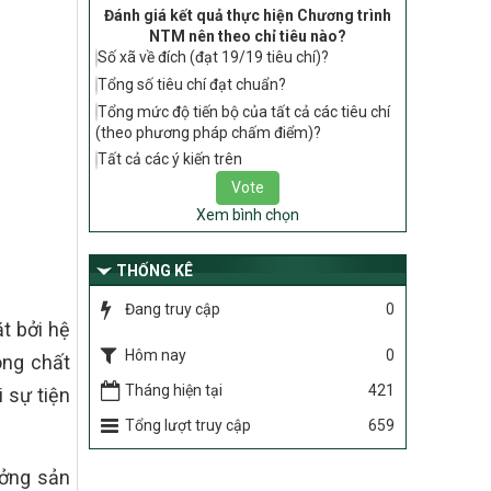
tiêu chí, điều kiện thuộc Bộ tiêu chí quốc
Đánh giá kết quả thực hiện Chương trình
gia về nông thôn mới giai đoạn 2026 –
NTM nên theo chỉ tiêu nào?
2030 thuộc phạm vi quản lý nhà nước
Số xã về đích (đạt 19/19 tiêu chí)?
của Bộ Nông nghiệp và Môi trường
Tổng số tiêu chí đạt chuẩn?
417/QĐ-BNNMT
Tổng mức độ tiến bộ của tất cả các tiêu chí
Phê duyệt Chương trình mục tiêu quốc
(theo phương pháp chấm điểm)?
gia xây dựng nông thôn mới, giảm nghèo
Tất cả các ý kiến trên
bền vững và phát triển kinh tế – xã hội
vùng đồng bào dân tộc thiểu số và miền
núi giai đoạn 2026-2035, giai đoạn I: Từ
Xem bình chọn
năm 2026 đến năm 2030
Nghị quyết số 08/2026/NQ-HĐND
THỐNG KÊ
Quy định nguyên tắc, tiêu chí, định mức
Đang truy cập
0
phân bổ ngân sách trung ương thực hiện
t bởi hệ
Chương trình mục tiêu quốc gia xây dựng
nông thôn mới, giảm nghèo bền vững và
Hôm nay
0
óng chất
phát triển kinh tế – xã hội vùng đồng bào
Tháng hiện tại
421
 sự tiện
dân tộc thiểu số và miền núi giai đoạn
2026 – 2030 trên địa bàn tỉnh Nghệ An
Tổng lượt truy cập
659
Chỉ Thị số 22-CT/TU
về đẩy mạnh thực hiện Chương trình mục
ưởng sản