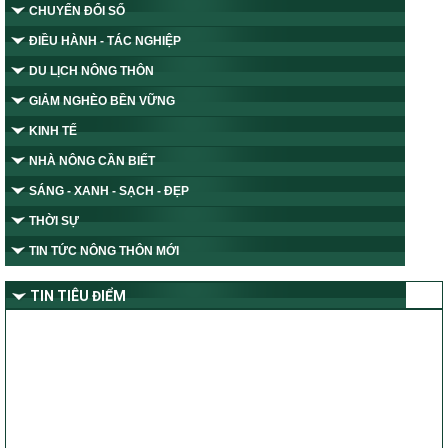
CHUYỂN ĐỔI SỐ
ĐIỀU HÀNH - TÁC NGHIỆP
DU LỊCH NÔNG THÔN
GIẢM NGHÈO BỀN VỮNG
KINH TẾ
NHÀ NÔNG CẦN BIẾT
SÁNG - XANH - SẠCH - ĐẸP
THỜI SỰ
TIN TỨC NÔNG THÔN MỚI
TIN TIÊU ĐIỂM