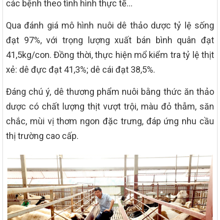
các bệnh theo tình hình thực tế…
Qua đánh giá mô hình nuôi dê thảo dược tỷ lệ sống
đạt 97%, với trọng lượng xuất bán bình quân đạt
41,5kg/con. Đồng thời, thực hiện mổ kiểm tra tỷ lệ thịt
xẻ: dê đực đạt 41,3%; dê cái đạt 38,5%.
Đáng chú ý, dê thương phẩm nuôi bằng thức ăn thảo
dược có chất lượng thịt vượt trội, màu đỏ thẫm, săn
chắc, mùi vị thơm ngon đặc trưng, đáp ứng nhu cầu
thị trường cao cấp.