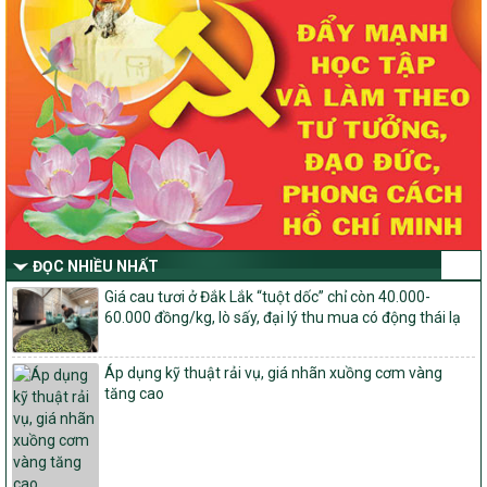
2030 trên địa bàn tỉnh Nghệ An
Quyết định số 2490/QĐ-UBND
Về việc thành lập Ban Chỉ đạo Chương trình mục tiều quốc gia xây
dựng nông thôn mới, giảm nghèo bền vững và phát triển kinh tế –
xã hội vùng đồng bào dân tộc thiểu số và miền núi giai đoạn 2026
-2030 tỉnh Nghệ An
Thông tư Số 23/2026/TT-BNNMT
Thông tư Hướng dẫn thực hiện một số nội dung Chương trình
mục tiêu quốc gia xây dựng nông thôn mới, giảm nghèo bền
vững và phát triển kinh tế – xã hội vùng đồng bào dân tộc thiểu
số và miền núi giai đoạn 2026-2030 thuộc phạm vi quản lý nhà
nước của Bộ Nông nghiệp và Môi trường
ĐỌC NHIỀU NHẤT
Quyết định số: 26/2026/QĐ-TTg
Giá cau tươi ở Đắk Lắk “tuột dốc” chỉ còn 40.000-
Quyết định ban hành Bộ tiêu chí và quy trình đánh giá, phân hạng
60.000 đồng/kg, lò sấy, đại lý thu mua có động thái lạ
sản phẩm Mỗi xã một sản phẩm
số: 19/2026/QĐ-TTg
Áp dụng kỹ thuật rải vụ, giá nhãn xuồng cơm vàng
Quy định điều kiện, trình tự, thủ tục, hồ sơ xét, công nhận, công bố
tăng cao
và thu hồi quyết định công nhận xã đạt chuẩn nông thôn mới, xã
đạt nông thôn mới hiện đại và tỉnh, thành phố hoàn thành nhiệm
vụ xây dựng nông thôn mới giai đoạn 2026 – 2030
Quyết định số 16/2026/QĐ-TTg