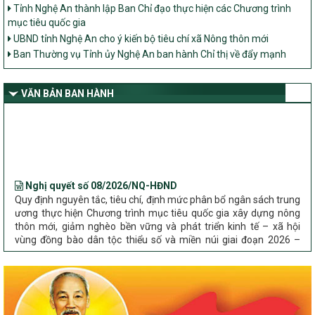
Tỉnh Nghệ An thành lập Ban Chỉ đạo thực hiện các Chương trình
mục tiêu quốc gia
UBND tỉnh Nghệ An cho ý kiến bộ tiêu chí xã Nông thôn mới
Ban Thường vụ Tỉnh ủy Nghệ An ban hành Chỉ thị về đẩy mạnh
thực hiện Chương trình mục tiêu quốc gia xây dựng nông thôn mới,
giảm nghèo bền vững và phát triển kinh tế – xã hội vùng đồng bào
dân tộc thiểu số và miền núi giai đoạn 2026 – 2030 trên địa bàn tỉnh
VĂN BẢN BAN HÀNH
Nghệ An
Bộ Dân tộc và Tôn giáo làm việc với UBND tỉnh về tình hình thực
hiện các Chương trình mục tiêu quốc gia trên địa bàn
Nghị quyết số 08/2026/NQ-HĐND
Quy định nguyên tắc, tiêu chí, định mức phân bổ ngân sách trung
ương thực hiện Chương trình mục tiêu quốc gia xây dựng nông
thôn mới, giảm nghèo bền vững và phát triển kinh tế – xã hội
vùng đồng bào dân tộc thiểu số và miền núi giai đoạn 2026 –
2030 trên địa bàn tỉnh Nghệ An
Chỉ Thị số 22-CT/TU
về đẩy mạnh thực hiện Chương trình mục tiêu quốc gia xây dựng
nông thôn mới, giảm nghèo bền vững và phát triển kinh tế – xã
hội vùng đồng bào dân tộc thiểu số và miền núi giai đoạn 2026 –