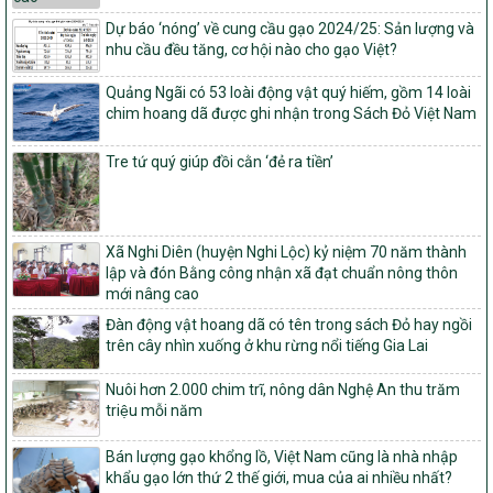
Quy định nguyên tắc, tiêu chí, định mức phân bổ ngân sách trung
Dự báo ‘nóng’ về cung cầu gạo 2024/25: Sản lượng và
ương và tỉ lệ vốn đối ứng ngân sách của địa phương thực hiện
nhu cầu đều tăng, cơ hội nào cho gạo Việt?
Chương trình mục tiêu quốc gia xây dựng nông thôn mới, giảm
nghèo bền vững và phát triển kinh tế – xã hội vùng đồng bào dân
Quảng Ngãi có 53 loài động vật quý hiếm, gồm 14 loài
tộc thiểu số và miền núi giai đoạn 2026 – 2030
chim hoang dã được ghi nhận trong Sách Đỏ Việt Nam
1451/QĐ-UBND
Phê duyệt danh sách các xã thuộc nhóm 1, nhóm 2, nhóm 3
Tre tứ quý giúp đồi cằn ‘đẻ ra tiền’
trong xây dựng nông thôn mới giai đoạn 2026-2030 trên địa bàn
tỉnh Nghệ An
103/PTNT-NTM
Về việc đăng ký thực hiện Dự án liên kết theo chuỗi giá trị thuộc
Xã Nghi Diên (huyện Nghi Lộc) kỷ niệm 70 năm thành
Dự án 2 – Chương trình Mục tiêu quốc gia Giảm nghèo bền vững
lập và đón Bằng công nhận xã đạt chuẩn nông thôn
giai đoạn 2021-2025 được kéo dài sang năm 2026
mới nâng cao
827/QĐ-BNNMT
Đàn động vật hoang dã có tên trong sách Đỏ hay ngồi
trên cây nhìn xuống ở khu rừng nổi tiếng Gia Lai
Quyết định Ban hành Kế hoạch triển khai thực hiện Chương trình
mục tiêu quốc gia xây dựng nông thôn mới, giảm nghèo bền
vững và phát triển kinh tế – xã hội vùng đồng bào dân tộc thiểu
Nuôi hơn 2.000 chim trĩ, nông dân Nghệ An thu trăm
số và miền núi giai đoạn 2026-2035, giai đoạn I: Từ năm 2026
triệu mỗi năm
đến năm 2030
Bán lượng gạo khổng lồ, Việt Nam cũng là nhà nhập
14/2026/TT-BNNMT
khẩu gạo lớn thứ 2 thế giới, mua của ai nhiều nhất?
Hướng dẫn thực hiện một số nội dung tiêu chí, điều kiện thuộc Bộ