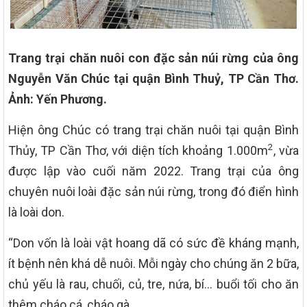
Trang trại chăn nuôi con đặc sản núi rừng của ông
Nguyễn Văn Chúc tại quận Bình Thuỷ, TP Cần Thơ.
Ảnh: Yến Phương.
Hiện ông Chúc có trang trại chăn nuôi tại quận Bình
2
Thủy, TP Cần Thơ, với diện tích khoảng 1.000m
, vừa
được lập vào cuối năm 2022. Trang trại của ông
chuyên nuôi loài đặc sản núi rừng, trong đó điển hình
là loài don.
“Don vốn là loài vật hoang dã có sức đề kháng mạnh,
ít bệnh nên khá dễ nuôi. Mỗi ngày cho chúng ăn 2 bữa,
chủ yếu là rau, chuối, củ, tre, nứa, bí… buổi tối cho ăn
thêm cháo cá, cháo gà.