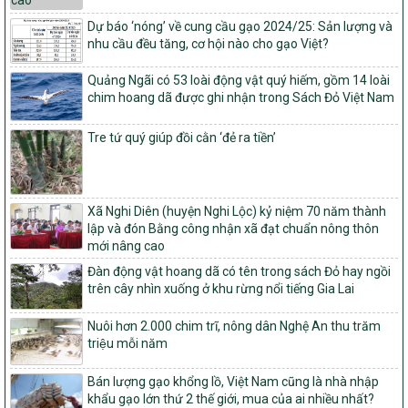
ương và tỉ lệ vốn đối ứng ngân sách của địa phương thực hiện
Dự báo ‘nóng’ về cung cầu gạo 2024/25: Sản lượng và
Chương trình mục tiêu quốc gia xây dựng nông thôn mới, giảm
nhu cầu đều tăng, cơ hội nào cho gạo Việt?
nghèo bền vững và phát triển kinh tế – xã hội vùng đồng bào dân
tộc thiểu số và miền núi giai đoạn 2026 – 2030
Quảng Ngãi có 53 loài động vật quý hiếm, gồm 14 loài
1451/QĐ-UBND
chim hoang dã được ghi nhận trong Sách Đỏ Việt Nam
Phê duyệt danh sách các xã thuộc nhóm 1, nhóm 2, nhóm 3
trong xây dựng nông thôn mới giai đoạn 2026-2030 trên địa bàn
Tre tứ quý giúp đồi cằn ‘đẻ ra tiền’
tỉnh Nghệ An
103/PTNT-NTM
Về việc đăng ký thực hiện Dự án liên kết theo chuỗi giá trị thuộc
Dự án 2 – Chương trình Mục tiêu quốc gia Giảm nghèo bền vững
Xã Nghi Diên (huyện Nghi Lộc) kỷ niệm 70 năm thành
giai đoạn 2021-2025 được kéo dài sang năm 2026
lập và đón Bằng công nhận xã đạt chuẩn nông thôn
mới nâng cao
827/QĐ-BNNMT
Quyết định Ban hành Kế hoạch triển khai thực hiện Chương trình
Đàn động vật hoang dã có tên trong sách Đỏ hay ngồi
mục tiêu quốc gia xây dựng nông thôn mới, giảm nghèo bền
trên cây nhìn xuống ở khu rừng nổi tiếng Gia Lai
vững và phát triển kinh tế – xã hội vùng đồng bào dân tộc thiểu
số và miền núi giai đoạn 2026-2035, giai đoạn I: Từ năm 2026
Nuôi hơn 2.000 chim trĩ, nông dân Nghệ An thu trăm
đến năm 2030
triệu mỗi năm
14/2026/TT-BNNMT
Bán lượng gạo khổng lồ, Việt Nam cũng là nhà nhập
Hướng dẫn thực hiện một số nội dung tiêu chí, điều kiện thuộc Bộ
khẩu gạo lớn thứ 2 thế giới, mua của ai nhiều nhất?
tiêu chí quốc gia về nông thôn mới giai đoạn 2026 – 2030 thuộc