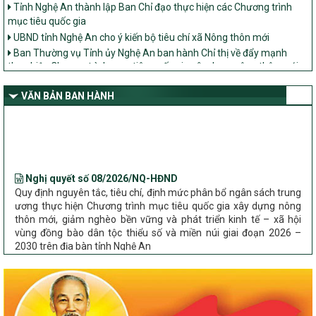
mục tiêu quốc gia
UBND tỉnh Nghệ An cho ý kiến bộ tiêu chí xã Nông thôn mới
Ban Thường vụ Tỉnh ủy Nghệ An ban hành Chỉ thị về đẩy mạnh
thực hiện Chương trình mục tiêu quốc gia xây dựng nông thôn mới,
giảm nghèo bền vững và phát triển kinh tế – xã hội vùng đồng bào
dân tộc thiểu số và miền núi giai đoạn 2026 – 2030 trên địa bàn tỉnh
VĂN BẢN BAN HÀNH
Nghệ An
Bộ Dân tộc và Tôn giáo làm việc với UBND tỉnh về tình hình thực
hiện các Chương trình mục tiêu quốc gia trên địa bàn
Nghị quyết số 08/2026/NQ-HĐND
Quy định nguyên tắc, tiêu chí, định mức phân bổ ngân sách trung
ương thực hiện Chương trình mục tiêu quốc gia xây dựng nông
thôn mới, giảm nghèo bền vững và phát triển kinh tế – xã hội
vùng đồng bào dân tộc thiểu số và miền núi giai đoạn 2026 –
2030 trên địa bàn tỉnh Nghệ An
Chỉ Thị số 22-CT/TU
về đẩy mạnh thực hiện Chương trình mục tiêu quốc gia xây dựng
nông thôn mới, giảm nghèo bền vững và phát triển kinh tế – xã
hội vùng đồng bào dân tộc thiểu số và miền núi giai đoạn 2026 –
2030 trên địa bàn tỉnh Nghệ An