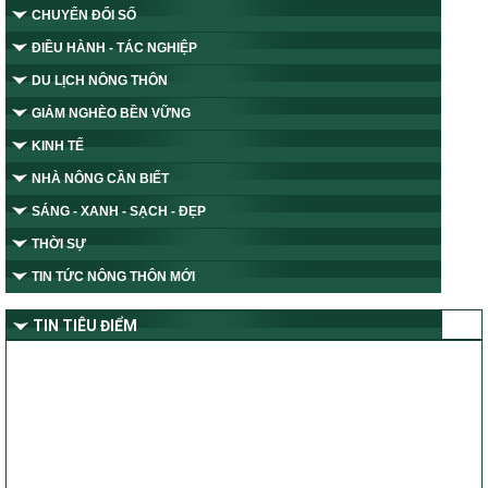
CHUYỂN ĐỔI SỐ
ĐIỀU HÀNH - TÁC NGHIỆP
DU LỊCH NÔNG THÔN
GIẢM NGHÈO BỀN VỮNG
KINH TẾ
NHÀ NÔNG CẦN BIẾT
SÁNG - XANH - SẠCH - ĐẸP
THỜI SỰ
TIN TỨC NÔNG THÔN MỚI
TIN TIÊU ĐIỂM
Tỉnh Nghệ An thành lập Ban Chỉ đạo thực hiện các Chương trình