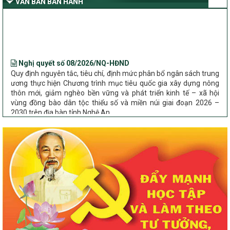
VĂN BẢN BAN HÀNH
Nghệ An
Bộ Dân tộc và Tôn giáo làm việc với UBND tỉnh về tình hình thực
hiện các Chương trình mục tiêu quốc gia trên địa bàn
Nghị quyết số 08/2026/NQ-HĐND
Quy định nguyên tắc, tiêu chí, định mức phân bổ ngân sách trung
ương thực hiện Chương trình mục tiêu quốc gia xây dựng nông
thôn mới, giảm nghèo bền vững và phát triển kinh tế – xã hội
vùng đồng bào dân tộc thiểu số và miền núi giai đoạn 2026 –
2030 trên địa bàn tỉnh Nghệ An
Chỉ Thị số 22-CT/TU
về đẩy mạnh thực hiện Chương trình mục tiêu quốc gia xây dựng
nông thôn mới, giảm nghèo bền vững và phát triển kinh tế – xã
hội vùng đồng bào dân tộc thiểu số và miền núi giai đoạn 2026 –
2030 trên địa bàn tỉnh Nghệ An
Quyết định số 2490/QĐ-UBND
Về việc thành lập Ban Chỉ đạo Chương trình mục tiều quốc gia xây
dựng nông thôn mới, giảm nghèo bền vững và phát triển kinh tế –
xã hội vùng đồng bào dân tộc thiểu số và miền núi giai đoạn 2026
-2030 tỉnh Nghệ An
Thông tư Số 23/2026/TT-BNNMT