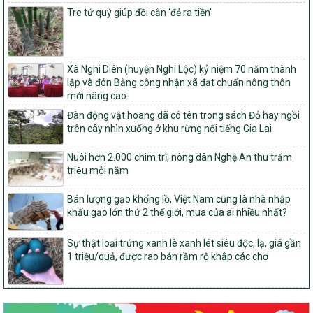
trong xây dựng nông thôn mới giai đoạn 2026-2030 trên địa bàn
Tre tứ quý giúp đồi cằn ‘đẻ ra tiền’
tỉnh Nghệ An
103/PTNT-NTM
Về việc đăng ký thực hiện Dự án liên kết theo chuỗi giá trị thuộc
Xã Nghi Diên (huyện Nghi Lộc) kỷ niệm 70 năm thành
Dự án 2 – Chương trình Mục tiêu quốc gia Giảm nghèo bền vững
lập và đón Bằng công nhận xã đạt chuẩn nông thôn
giai đoạn 2021-2025 được kéo dài sang năm 2026
mới nâng cao
827/QĐ-BNNMT
Đàn động vật hoang dã có tên trong sách Đỏ hay ngồi
Quyết định Ban hành Kế hoạch triển khai thực hiện Chương trình
trên cây nhìn xuống ở khu rừng nổi tiếng Gia Lai
mục tiêu quốc gia xây dựng nông thôn mới, giảm nghèo bền
vững và phát triển kinh tế – xã hội vùng đồng bào dân tộc thiểu
Nuôi hơn 2.000 chim trĩ, nông dân Nghệ An thu trăm
số và miền núi giai đoạn 2026-2035, giai đoạn I: Từ năm 2026
triệu mỗi năm
đến năm 2030
14/2026/TT-BNNMT
Bán lượng gạo khổng lồ, Việt Nam cũng là nhà nhập
Hướng dẫn thực hiện một số nội dung tiêu chí, điều kiện thuộc Bộ
khẩu gạo lớn thứ 2 thế giới, mua của ai nhiều nhất?
tiêu chí quốc gia về nông thôn mới giai đoạn 2026 – 2030 thuộc
phạm vi quản lý nhà nước của Bộ Nông nghiệp và Môi trường
Sự thật loại trứng xanh lè xanh lét siêu độc, lạ, giá gần
1 triệu/quả, được rao bán rầm rộ khắp các chợ
417/QĐ-BNNMT
Phê duyệt Chương trình mục tiêu quốc gia xây dựng nông thôn
mới, giảm nghèo bền vững và phát triển kinh tế – xã hội vùng
đồng bào dân tộc thiểu số và miền núi giai đoạn 2026-2035, giai
đoạn I: Từ năm 2026 đến năm 2030