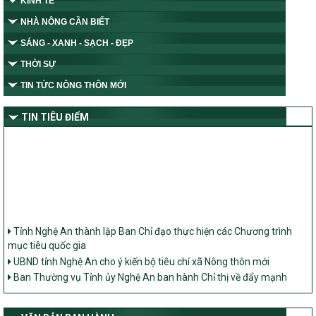
KINH TẾ
NHÀ NÔNG CẦN BIẾT
SÁNG - XANH - SẠCH - ĐẸP
THỜI SỰ
TIN TỨC NÔNG THÔN MỚI
TIN TIÊU ĐIỂM
Tỉnh Nghệ An thành lập Ban Chỉ đạo thực hiện các Chương trình
mục tiêu quốc gia
UBND tỉnh Nghệ An cho ý kiến bộ tiêu chí xã Nông thôn mới
Ban Thường vụ Tỉnh ủy Nghệ An ban hành Chỉ thị về đẩy mạnh
thực hiện Chương trình mục tiêu quốc gia xây dựng nông thôn mới,
giảm nghèo bền vững và phát triển kinh tế – xã hội vùng đồng bào
dân tộc thiểu số và miền núi giai đoạn 2026 – 2030 trên địa bàn tỉnh