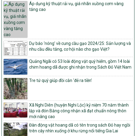
Quy định điều kiện, trình tự, thủ tục, hồ sơ xét, công nhận, công bố
Áp dụng kỹ thuật rải vụ, giá nhãn xuồng cơm vàng
và thu hồi quyết định công nhận xã đạt chuẩn nông thôn mới, xã
tăng cao
đạt nông thôn mới hiện đại và tỉnh, thành phố hoàn thành nhiệm
vụ xây dựng nông thôn mới giai đoạn 2026 – 2030
Quyết định số 16/2026/QĐ-TTg
Quy định nguyên tắc, tiêu chí, định mức phân bổ ngân sách trung
ương và tỉ lệ vốn đối ứng ngân sách của địa phương thực hiện
Dự báo ‘nóng’ về cung cầu gạo 2024/25: Sản lượng và
Chương trình mục tiêu quốc gia xây dựng nông thôn mới, giảm
nhu cầu đều tăng, cơ hội nào cho gạo Việt?
nghèo bền vững và phát triển kinh tế – xã hội vùng đồng bào dân
tộc thiểu số và miền núi giai đoạn 2026 – 2030
Quảng Ngãi có 53 loài động vật quý hiếm, gồm 14 loài
chim hoang dã được ghi nhận trong Sách Đỏ Việt Nam
1451/QĐ-UBND
Phê duyệt danh sách các xã thuộc nhóm 1, nhóm 2, nhóm 3
trong xây dựng nông thôn mới giai đoạn 2026-2030 trên địa bàn
Tre tứ quý giúp đồi cằn ‘đẻ ra tiền’
tỉnh Nghệ An
103/PTNT-NTM
Về việc đăng ký thực hiện Dự án liên kết theo chuỗi giá trị thuộc
Xã Nghi Diên (huyện Nghi Lộc) kỷ niệm 70 năm thành
Dự án 2 – Chương trình Mục tiêu quốc gia Giảm nghèo bền vững
lập và đón Bằng công nhận xã đạt chuẩn nông thôn
giai đoạn 2021-2025 được kéo dài sang năm 2026
mới nâng cao
827/QĐ-BNNMT
Đàn động vật hoang dã có tên trong sách Đỏ hay ngồi
Quyết định Ban hành Kế hoạch triển khai thực hiện Chương trình
trên cây nhìn xuống ở khu rừng nổi tiếng Gia Lai
mục tiêu quốc gia xây dựng nông thôn mới, giảm nghèo bền