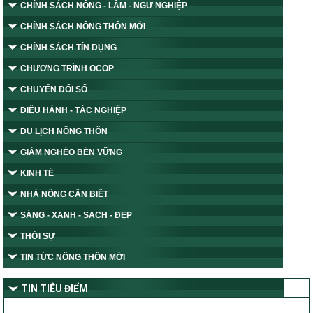
CHÍNH SÁCH NÔNG - LÂM - NGƯ NGHIỆP
CHÍNH SÁCH NÔNG THÔN MỚI
CHÍNH SÁCH TÍN DỤNG
CHƯƠNG TRÌNH OCOP
CHUYỂN ĐỔI SỐ
ĐIỀU HÀNH - TÁC NGHIỆP
DU LỊCH NÔNG THÔN
GIẢM NGHÈO BỀN VỮNG
KINH TẾ
NHÀ NÔNG CẦN BIẾT
SÁNG - XANH - SẠCH - ĐẸP
THỜI SỰ
TIN TỨC NÔNG THÔN MỚI
TIN TIÊU ĐIỂM