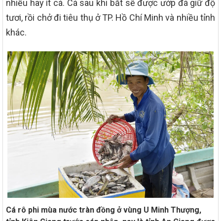
nhiều hay ít cá. Cá sau khi bắt sẽ được ướp đá giữ độ
tươi, rồi chở đi tiêu thụ ở TP. Hồ Chí Minh và nhiều tỉnh
khác.
Cá rô phi mùa nước tràn đồng ở vùng U Minh Thượng,