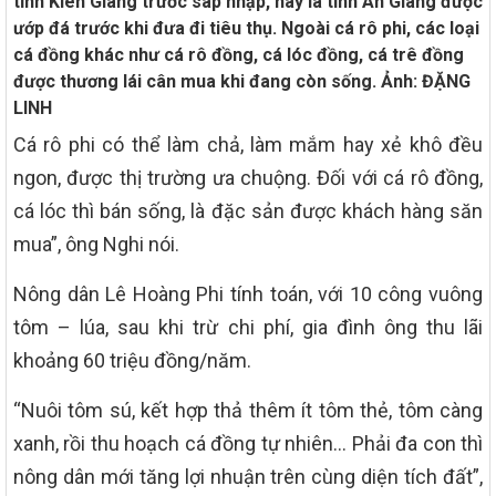
tỉnh Kiên Giang trước sáp nhập, nay là tỉnh An Giang được
ướp đá trước khi đưa đi tiêu thụ. Ngoài cá rô phi, các loại
cá đồng khác như cá rô đồng, cá lóc đồng, cá trê đồng
được thương lái cân mua khi đang còn sống. Ảnh: ĐẶNG
LINH
Cá rô phi có thể làm chả, làm mắm hay xẻ khô đều
ngon, được thị trường ưa chuộng. Đối với cá rô đồng,
cá lóc thì bán sống, là đặc sản được khách hàng săn
mua”, ông Nghi nói.
Nông dân Lê Hoàng Phi tính toán, với 10 công vuông
tôm – lúa, sau khi trừ chi phí, gia đình ông thu lãi
khoảng 60 triệu đồng/năm.
“Nuôi tôm sú, kết hợp thả thêm ít tôm thẻ, tôm càng
xanh, rồi thu hoạch cá đồng tự nhiên… Phải đa con thì
nông dân mới tăng lợi nhuận trên cùng diện tích đất”,