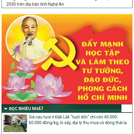
2030 trên địa bàn tỉnh Nghệ An
Chỉ Thị số 22-CT/TU
về đẩy mạnh thực hiện Chương trình mục tiêu quốc gia xây dựng
nông thôn mới, giảm nghèo bền vững và phát triển kinh tế – xã
hội vùng đồng bào dân tộc thiểu số và miền núi giai đoạn 2026 –
2030 trên địa bàn tỉnh Nghệ An
Quyết định số 2490/QĐ-UBND
Về việc thành lập Ban Chỉ đạo Chương trình mục tiều quốc gia xây
dựng nông thôn mới, giảm nghèo bền vững và phát triển kinh tế –
xã hội vùng đồng bào dân tộc thiểu số và miền núi giai đoạn 2026
-2030 tỉnh Nghệ An
Thông tư Số 23/2026/TT-BNNMT
Thông tư Hướng dẫn thực hiện một số nội dung Chương trình
mục tiêu quốc gia xây dựng nông thôn mới, giảm nghèo bền
vững và phát triển kinh tế – xã hội vùng đồng bào dân tộc thiểu
số và miền núi giai đoạn 2026-2030 thuộc phạm vi quản lý nhà
nước của Bộ Nông nghiệp và Môi trường
ĐỌC NHIỀU NHẤT
Quyết định số: 26/2026/QĐ-TTg
Giá cau tươi ở Đắk Lắk “tuột dốc” chỉ còn 40.000-
Quyết định ban hành Bộ tiêu chí và quy trình đánh giá, phân hạng
60.000 đồng/kg, lò sấy, đại lý thu mua có động thái lạ
sản phẩm Mỗi xã một sản phẩm
số: 19/2026/QĐ-TTg