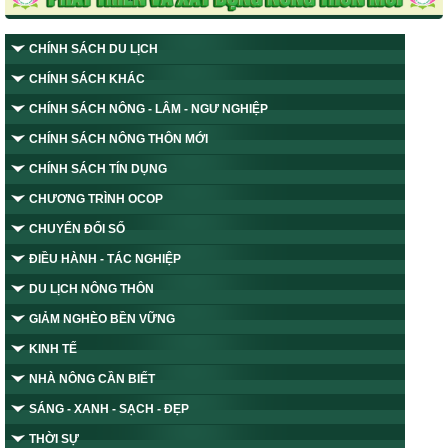
CHÍNH SÁCH DU LỊCH
CHÍNH SÁCH KHÁC
CHÍNH SÁCH NÔNG - LÂM - NGƯ NGHIỆP
CHÍNH SÁCH NÔNG THÔN MỚI
CHÍNH SÁCH TÍN DỤNG
CHƯƠNG TRÌNH OCOP
CHUYỂN ĐỔI SỐ
ĐIỀU HÀNH - TÁC NGHIỆP
DU LỊCH NÔNG THÔN
GIẢM NGHÈO BỀN VỮNG
KINH TẾ
NHÀ NÔNG CẦN BIẾT
SÁNG - XANH - SẠCH - ĐẸP
THỜI SỰ