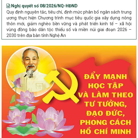
Quy định nguyên tắc, tiêu chí, định mức phân bổ ngân sách trung
ương thực hiện Chương trình mục tiêu quốc gia xây dựng nông
thôn mới, giảm nghèo bền vững và phát triển kinh tế – xã hội
vùng đồng bào dân tộc thiểu số và miền núi giai đoạn 2026 –
2030 trên địa bàn tỉnh Nghệ An
Chỉ Thị số 22-CT/TU
về đẩy mạnh thực hiện Chương trình mục tiêu quốc gia xây dựng
nông thôn mới, giảm nghèo bền vững và phát triển kinh tế – xã
hội vùng đồng bào dân tộc thiểu số và miền núi giai đoạn 2026 –
2030 trên địa bàn tỉnh Nghệ An
Quyết định số 2490/QĐ-UBND
Về việc thành lập Ban Chỉ đạo Chương trình mục tiều quốc gia xây
dựng nông thôn mới, giảm nghèo bền vững và phát triển kinh tế –
xã hội vùng đồng bào dân tộc thiểu số và miền núi giai đoạn 2026
-2030 tỉnh Nghệ An
Thông tư Số 23/2026/TT-BNNMT
Thông tư Hướng dẫn thực hiện một số nội dung Chương trình
mục tiêu quốc gia xây dựng nông thôn mới, giảm nghèo bền
vững và phát triển kinh tế – xã hội vùng đồng bào dân tộc thiểu
số và miền núi giai đoạn 2026-2030 thuộc phạm vi quản lý nhà
nước của Bộ Nông nghiệp và Môi trường