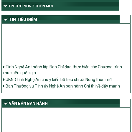
TIN TỨC NÔNG THÔN MỚI
TIN TIÊU ĐIỂM
Tỉnh Nghệ An thành lập Ban Chỉ đạo thực hiện các Chương trình
mục tiêu quốc gia
UBND tỉnh Nghệ An cho ý kiến bộ tiêu chí xã Nông thôn mới
Ban Thường vụ Tỉnh ủy Nghệ An ban hành Chỉ thị về đẩy mạnh
thực hiện Chương trình mục tiêu quốc gia xây dựng nông thôn mới,
giảm nghèo bền vững và phát triển kinh tế – xã hội vùng đồng bào
dân tộc thiểu số và miền núi giai đoạn 2026 – 2030 trên địa bàn tỉnh
VĂN BẢN BAN HÀNH
Nghệ An
Bộ Dân tộc và Tôn giáo làm việc với UBND tỉnh về tình hình thực
hiện các Chương trình mục tiêu quốc gia trên địa bàn
Nghị quyết số 08/2026/NQ-HĐND