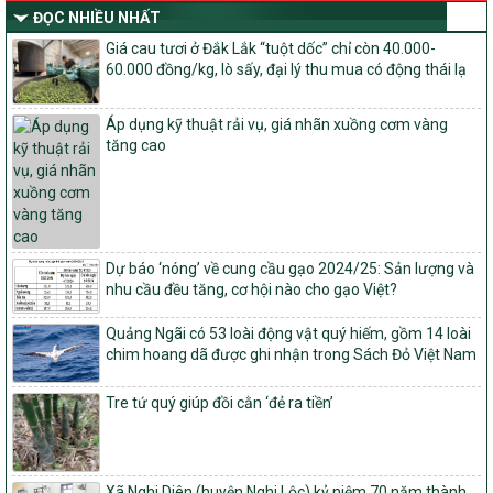
Quyết định số: 26/2026/QĐ-TTg
ĐỌC NHIỀU NHẤT
Quyết định ban hành Bộ tiêu chí và quy trình đánh giá, phân hạng
Giá cau tươi ở Đắk Lắk “tuột dốc” chỉ còn 40.000-
sản phẩm Mỗi xã một sản phẩm
60.000 đồng/kg, lò sấy, đại lý thu mua có động thái lạ
số: 19/2026/QĐ-TTg
Quy định điều kiện, trình tự, thủ tục, hồ sơ xét, công nhận, công bố
Áp dụng kỹ thuật rải vụ, giá nhãn xuồng cơm vàng
và thu hồi quyết định công nhận xã đạt chuẩn nông thôn mới, xã
tăng cao
đạt nông thôn mới hiện đại và tỉnh, thành phố hoàn thành nhiệm
vụ xây dựng nông thôn mới giai đoạn 2026 – 2030
Quyết định số 16/2026/QĐ-TTg
Quy định nguyên tắc, tiêu chí, định mức phân bổ ngân sách trung
ương và tỉ lệ vốn đối ứng ngân sách của địa phương thực hiện
Chương trình mục tiêu quốc gia xây dựng nông thôn mới, giảm
Dự báo ‘nóng’ về cung cầu gạo 2024/25: Sản lượng và
nghèo bền vững và phát triển kinh tế – xã hội vùng đồng bào dân
nhu cầu đều tăng, cơ hội nào cho gạo Việt?
tộc thiểu số và miền núi giai đoạn 2026 – 2030
Quảng Ngãi có 53 loài động vật quý hiếm, gồm 14 loài
1451/QĐ-UBND
chim hoang dã được ghi nhận trong Sách Đỏ Việt Nam
Phê duyệt danh sách các xã thuộc nhóm 1, nhóm 2, nhóm 3
trong xây dựng nông thôn mới giai đoạn 2026-2030 trên địa bàn
Tre tứ quý giúp đồi cằn ‘đẻ ra tiền’
tỉnh Nghệ An
103/PTNT-NTM
Về việc đăng ký thực hiện Dự án liên kết theo chuỗi giá trị thuộc
Dự án 2 – Chương trình Mục tiêu quốc gia Giảm nghèo bền vững
Xã Nghi Diên (huyện Nghi Lộc) kỷ niệm 70 năm thành