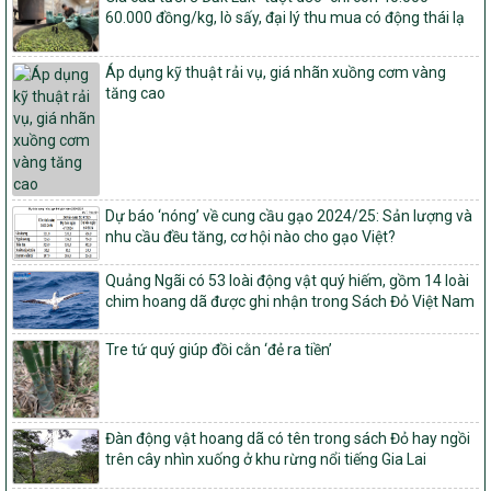
60.000 đồng/kg, lò sấy, đại lý thu mua có động thái lạ
số: 19/2026/QĐ-TTg
Quy định điều kiện, trình tự, thủ tục, hồ sơ xét, công nhận, công bố
Áp dụng kỹ thuật rải vụ, giá nhãn xuồng cơm vàng
và thu hồi quyết định công nhận xã đạt chuẩn nông thôn mới, xã
tăng cao
đạt nông thôn mới hiện đại và tỉnh, thành phố hoàn thành nhiệm
vụ xây dựng nông thôn mới giai đoạn 2026 – 2030
Quyết định số 16/2026/QĐ-TTg
Quy định nguyên tắc, tiêu chí, định mức phân bổ ngân sách trung
ương và tỉ lệ vốn đối ứng ngân sách của địa phương thực hiện
Chương trình mục tiêu quốc gia xây dựng nông thôn mới, giảm
Dự báo ‘nóng’ về cung cầu gạo 2024/25: Sản lượng và
nghèo bền vững và phát triển kinh tế – xã hội vùng đồng bào dân
nhu cầu đều tăng, cơ hội nào cho gạo Việt?
tộc thiểu số và miền núi giai đoạn 2026 – 2030
Quảng Ngãi có 53 loài động vật quý hiếm, gồm 14 loài
1451/QĐ-UBND
chim hoang dã được ghi nhận trong Sách Đỏ Việt Nam
Phê duyệt danh sách các xã thuộc nhóm 1, nhóm 2, nhóm 3
trong xây dựng nông thôn mới giai đoạn 2026-2030 trên địa bàn
tỉnh Nghệ An
Tre tứ quý giúp đồi cằn ‘đẻ ra tiền’
103/PTNT-NTM
Về việc đăng ký thực hiện Dự án liên kết theo chuỗi giá trị thuộc
Dự án 2 – Chương trình Mục tiêu quốc gia Giảm nghèo bền vững
Đàn động vật hoang dã có tên trong sách Đỏ hay ngồi
giai đoạn 2021-2025 được kéo dài sang năm 2026
trên cây nhìn xuống ở khu rừng nổi tiếng Gia Lai
827/QĐ-BNNMT