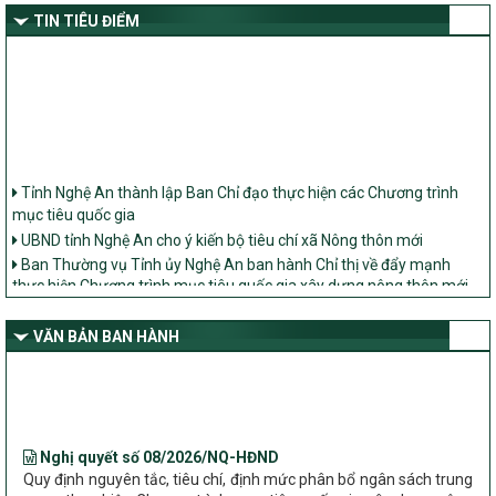
TIN TIÊU ĐIỂM
Tỉnh Nghệ An thành lập Ban Chỉ đạo thực hiện các Chương trình
mục tiêu quốc gia
UBND tỉnh Nghệ An cho ý kiến bộ tiêu chí xã Nông thôn mới
Ban Thường vụ Tỉnh ủy Nghệ An ban hành Chỉ thị về đẩy mạnh
thực hiện Chương trình mục tiêu quốc gia xây dựng nông thôn mới,
giảm nghèo bền vững và phát triển kinh tế – xã hội vùng đồng bào
dân tộc thiểu số và miền núi giai đoạn 2026 – 2030 trên địa bàn tỉnh
Nghệ An
VĂN BẢN BAN HÀNH
Bộ Dân tộc và Tôn giáo làm việc với UBND tỉnh về tình hình thực
hiện các Chương trình mục tiêu quốc gia trên địa bàn
Nghị quyết số 08/2026/NQ-HĐND
Quy định nguyên tắc, tiêu chí, định mức phân bổ ngân sách trung
ương thực hiện Chương trình mục tiêu quốc gia xây dựng nông
thôn mới, giảm nghèo bền vững và phát triển kinh tế – xã hội