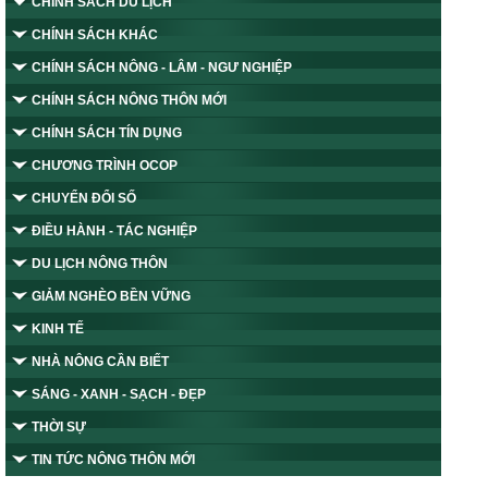
CHÍNH SÁCH DU LỊCH
CHÍNH SÁCH KHÁC
CHÍNH SÁCH NÔNG - LÂM - NGƯ NGHIỆP
CHÍNH SÁCH NÔNG THÔN MỚI
CHÍNH SÁCH TÍN DỤNG
CHƯƠNG TRÌNH OCOP
CHUYỂN ĐỔI SỐ
ĐIỀU HÀNH - TÁC NGHIỆP
DU LỊCH NÔNG THÔN
GIẢM NGHÈO BỀN VỮNG
KINH TẾ
NHÀ NÔNG CẦN BIẾT
SÁNG - XANH - SẠCH - ĐẸP
THỜI SỰ
TIN TỨC NÔNG THÔN MỚI