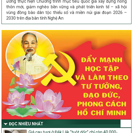
vùng đồng bào dân tộc thiểu số và miền núi giai đoạn 2026 –
2030 trên địa bàn tỉnh Nghệ An
Chỉ Thị số 22-CT/TU
về đẩy mạnh thực hiện Chương trình mục tiêu quốc gia xây dựng
nông thôn mới, giảm nghèo bền vững và phát triển kinh tế – xã
hội vùng đồng bào dân tộc thiểu số và miền núi giai đoạn 2026 –
2030 trên địa bàn tỉnh Nghệ An
Quyết định số 2490/QĐ-UBND
Về việc thành lập Ban Chỉ đạo Chương trình mục tiều quốc gia xây
dựng nông thôn mới, giảm nghèo bền vững và phát triển kinh tế –
xã hội vùng đồng bào dân tộc thiểu số và miền núi giai đoạn 2026
-2030 tỉnh Nghệ An
Thông tư Số 23/2026/TT-BNNMT
Thông tư Hướng dẫn thực hiện một số nội dung Chương trình
mục tiêu quốc gia xây dựng nông thôn mới, giảm nghèo bền
vững và phát triển kinh tế – xã hội vùng đồng bào dân tộc thiểu
số và miền núi giai đoạn 2026-2030 thuộc phạm vi quản lý nhà
nước của Bộ Nông nghiệp và Môi trường
Quyết định số: 26/2026/QĐ-TTg
ĐỌC NHIỀU NHẤT
Quyết định ban hành Bộ tiêu chí và quy trình đánh giá, phân hạng
Giá cau tươi ở Đắk Lắk “tuột dốc” chỉ còn 40.000-
sản phẩm Mỗi xã một sản phẩm