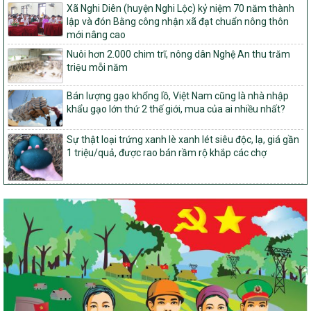
Quyết định Ban hành Kế hoạch triển khai thực hiện Chương trình
Xã Nghi Diên (huyện Nghi Lộc) kỷ niệm 70 năm thành
mục tiêu quốc gia xây dựng nông thôn mới, giảm nghèo bền
lập và đón Bằng công nhận xã đạt chuẩn nông thôn
vững và phát triển kinh tế – xã hội vùng đồng bào dân tộc thiểu
mới nâng cao
số và miền núi giai đoạn 2026-2035, giai đoạn I: Từ năm 2026
Nuôi hơn 2.000 chim trĩ, nông dân Nghệ An thu trăm
đến năm 2030
triệu mỗi năm
14/2026/TT-BNNMT
Hướng dẫn thực hiện một số nội dung tiêu chí, điều kiện thuộc Bộ
Bán lượng gạo khổng lồ, Việt Nam cũng là nhà nhập
tiêu chí quốc gia về nông thôn mới giai đoạn 2026 – 2030 thuộc
khẩu gạo lớn thứ 2 thế giới, mua của ai nhiều nhất?
phạm vi quản lý nhà nước của Bộ Nông nghiệp và Môi trường
Sự thật loại trứng xanh lè xanh lét siêu độc, lạ, giá gần
417/QĐ-BNNMT
1 triệu/quả, được rao bán rầm rộ khắp các chợ
Phê duyệt Chương trình mục tiêu quốc gia xây dựng nông thôn
mới, giảm nghèo bền vững và phát triển kinh tế – xã hội vùng
đồng bào dân tộc thiểu số và miền núi giai đoạn 2026-2035, giai
đoạn I: Từ năm 2026 đến năm 2030
Nghị quyết số 08/2026/NQ-HĐND
Quy định nguyên tắc, tiêu chí, định mức phân bổ ngân sách trung
ương thực hiện Chương trình mục tiêu quốc gia xây dựng nông
thôn mới, giảm nghèo bền vững và phát triển kinh tế – xã hội
vùng đồng bào dân tộc thiểu số và miền núi giai đoạn 2026 –
2030 trên địa bàn tỉnh Nghệ An
Chỉ Thị số 22-CT/TU