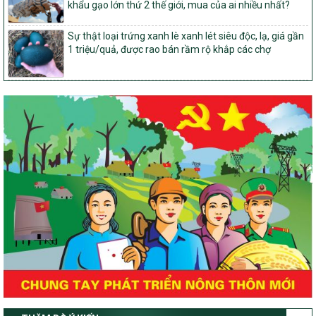
khẩu gạo lớn thứ 2 thế giới, mua của ai nhiều nhất?
tiêu chí quốc gia về nông thôn mới giai đoạn 2026 – 2030 thuộc
phạm vi quản lý nhà nước của Bộ Nông nghiệp và Môi trường
Sự thật loại trứng xanh lè xanh lét siêu độc, lạ, giá gần
417/QĐ-BNNMT
1 triệu/quả, được rao bán rầm rộ khắp các chợ
Phê duyệt Chương trình mục tiêu quốc gia xây dựng nông thôn
mới, giảm nghèo bền vững và phát triển kinh tế – xã hội vùng
đồng bào dân tộc thiểu số và miền núi giai đoạn 2026-2035, giai
đoạn I: Từ năm 2026 đến năm 2030
Nghị quyết số 08/2026/NQ-HĐND
Quy định nguyên tắc, tiêu chí, định mức phân bổ ngân sách trung
ương thực hiện Chương trình mục tiêu quốc gia xây dựng nông
thôn mới, giảm nghèo bền vững và phát triển kinh tế – xã hội
vùng đồng bào dân tộc thiểu số và miền núi giai đoạn 2026 –
2030 trên địa bàn tỉnh Nghệ An
Chỉ Thị số 22-CT/TU
về đẩy mạnh thực hiện Chương trình mục tiêu quốc gia xây dựng
nông thôn mới, giảm nghèo bền vững và phát triển kinh tế – xã
hội vùng đồng bào dân tộc thiểu số và miền núi giai đoạn 2026 –
2030 trên địa bàn tỉnh Nghệ An
Quyết định số 2490/QĐ-UBND
Về việc thành lập Ban Chỉ đạo Chương trình mục tiều quốc gia xây