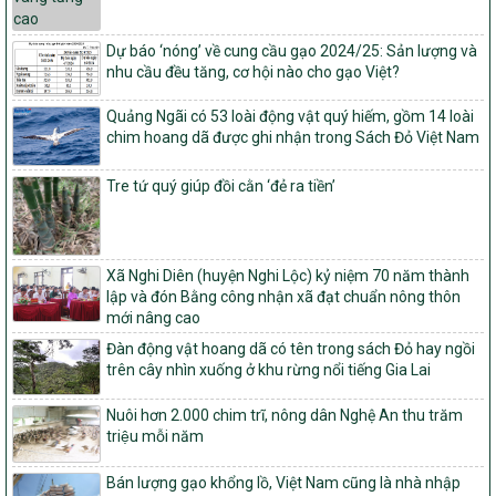
Quy định nguyên tắc, tiêu chí, định mức phân bổ ngân sách trung
ương và tỉ lệ vốn đối ứng ngân sách của địa phương thực hiện
Dự báo ‘nóng’ về cung cầu gạo 2024/25: Sản lượng và
Chương trình mục tiêu quốc gia xây dựng nông thôn mới, giảm
nhu cầu đều tăng, cơ hội nào cho gạo Việt?
nghèo bền vững và phát triển kinh tế – xã hội vùng đồng bào dân
tộc thiểu số và miền núi giai đoạn 2026 – 2030
Quảng Ngãi có 53 loài động vật quý hiếm, gồm 14 loài
chim hoang dã được ghi nhận trong Sách Đỏ Việt Nam
1451/QĐ-UBND
Phê duyệt danh sách các xã thuộc nhóm 1, nhóm 2, nhóm 3
trong xây dựng nông thôn mới giai đoạn 2026-2030 trên địa bàn
Tre tứ quý giúp đồi cằn ‘đẻ ra tiền’
tỉnh Nghệ An
103/PTNT-NTM
Về việc đăng ký thực hiện Dự án liên kết theo chuỗi giá trị thuộc
Xã Nghi Diên (huyện Nghi Lộc) kỷ niệm 70 năm thành
Dự án 2 – Chương trình Mục tiêu quốc gia Giảm nghèo bền vững
lập và đón Bằng công nhận xã đạt chuẩn nông thôn
giai đoạn 2021-2025 được kéo dài sang năm 2026
mới nâng cao
827/QĐ-BNNMT
Đàn động vật hoang dã có tên trong sách Đỏ hay ngồi
Quyết định Ban hành Kế hoạch triển khai thực hiện Chương trình
trên cây nhìn xuống ở khu rừng nổi tiếng Gia Lai
mục tiêu quốc gia xây dựng nông thôn mới, giảm nghèo bền
vững và phát triển kinh tế – xã hội vùng đồng bào dân tộc thiểu
Nuôi hơn 2.000 chim trĩ, nông dân Nghệ An thu trăm
số và miền núi giai đoạn 2026-2035, giai đoạn I: Từ năm 2026
triệu mỗi năm
đến năm 2030
14/2026/TT-BNNMT
Bán lượng gạo khổng lồ, Việt Nam cũng là nhà nhập
Hướng dẫn thực hiện một số nội dung tiêu chí, điều kiện thuộc Bộ