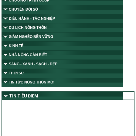
CHƯƠNG TRÌNH OCOP
CHUYỂN ĐỔI SỐ
ĐIỀU HÀNH - TÁC NGHIỆP
DU LỊCH NÔNG THÔN
GIẢM NGHÈO BỀN VỮNG
KINH TẾ
NHÀ NÔNG CẦN BIẾT
SÁNG - XANH - SẠCH - ĐẸP
THỜI SỰ
TIN TỨC NÔNG THÔN MỚI
TIN TIÊU ĐIỂM