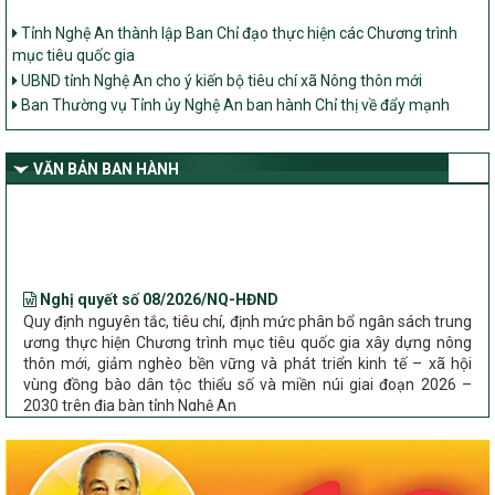
Tỉnh Nghệ An thành lập Ban Chỉ đạo thực hiện các Chương trình
mục tiêu quốc gia
UBND tỉnh Nghệ An cho ý kiến bộ tiêu chí xã Nông thôn mới
Ban Thường vụ Tỉnh ủy Nghệ An ban hành Chỉ thị về đẩy mạnh
thực hiện Chương trình mục tiêu quốc gia xây dựng nông thôn mới,
giảm nghèo bền vững và phát triển kinh tế – xã hội vùng đồng bào
dân tộc thiểu số và miền núi giai đoạn 2026 – 2030 trên địa bàn tỉnh
VĂN BẢN BAN HÀNH
Nghệ An
Bộ Dân tộc và Tôn giáo làm việc với UBND tỉnh về tình hình thực
hiện các Chương trình mục tiêu quốc gia trên địa bàn
Nghị quyết số 08/2026/NQ-HĐND
Quy định nguyên tắc, tiêu chí, định mức phân bổ ngân sách trung
ương thực hiện Chương trình mục tiêu quốc gia xây dựng nông
thôn mới, giảm nghèo bền vững và phát triển kinh tế – xã hội
vùng đồng bào dân tộc thiểu số và miền núi giai đoạn 2026 –
2030 trên địa bàn tỉnh Nghệ An
Chỉ Thị số 22-CT/TU
về đẩy mạnh thực hiện Chương trình mục tiêu quốc gia xây dựng
nông thôn mới, giảm nghèo bền vững và phát triển kinh tế – xã
hội vùng đồng bào dân tộc thiểu số và miền núi giai đoạn 2026 –