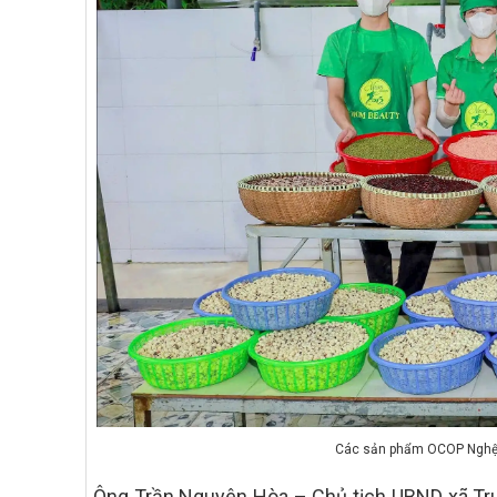
Các sản phẩm OCOP Nghệ A
Ông Trần Nguyên Hòa – Chủ tịch UBND xã Trun