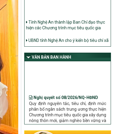
Tỉnh Nghệ An thành lập Ban Chỉ đạo thực
hiện các Chương trình mục tiêu quốc gia
UBND tỉnh Nghệ An cho ý kiến bộ tiêu chí xã
Nông thôn mới
Ban Thường vụ Tỉnh ủy Nghệ An ban hành
Chỉ thị về đẩy mạnh thực hiện Chương trình
mục tiêu quốc gia xây dựng nông thôn mới,
VĂN BẢN BAN HÀNH
giảm nghèo bền vững và phát triển kinh tế –
xã hội vùng đồng bào dân tộc thiểu số và
miền núi giai đoạn 2026 – 2030 trên địa bàn
tỉnh Nghệ An
Nghị quyết số 08/2026/NQ-HĐND
Bộ Dân tộc và Tôn giáo làm việc với UBND
Quy định nguyên tắc, tiêu chí, định mức
tỉnh về tình hình thực hiện các Chương trình
phân bổ ngân sách trung ương thực hiện
mục tiêu quốc gia trên địa bàn
Chương trình mục tiêu quốc gia xây dựng
nông thôn mới, giảm nghèo bền vững và
phát triển kinh tế – xã hội vùng đồng bào
dân tộc thiểu số và miền núi giai đoạn
2026 – 2030 trên địa bàn tỉnh Nghệ An
Chỉ Thị số 22-CT/TU