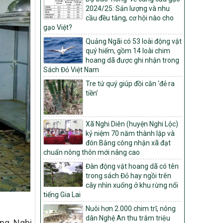
Quyết định số: 26/2026/QĐ-TTg
2024/25: Sản lượng và nhu
Quyết định ban hành Bộ tiêu chí và quy
cầu đều tăng, cơ hội nào cho
trình đánh giá, phân hạng sản phẩm Mỗi
gạo Việt?
xã một sản phẩm
Quảng Ngãi có 53 loài động vật
quý hiếm, gồm 14 loài chim
số: 19/2026/QĐ-TTg
hoang dã được ghi nhận trong
Quy định điều kiện, trình tự, thủ tục, hồ sơ
Sách Đỏ Việt Nam
xét, công nhận, công bố và thu hồi quyết
định công nhận xã đạt chuẩn nông thôn
Tre tứ quý giúp đồi cằn ‘đẻ ra
mới, xã đạt nông thôn mới hiện đại và
tiền’
tỉnh, thành phố hoàn thành nhiệm vụ xây
dựng nông thôn mới giai đoạn 2026 –
2030
Xã Nghi Diên (huyện Nghi Lộc)
Quyết định số 16/2026/QĐ-TTg
kỷ niệm 70 năm thành lập và
Quy định nguyên tắc, tiêu chí, định mức
đón Bằng công nhận xã đạt
phân bổ ngân sách trung ương và tỉ lệ
chuẩn nông thôn mới nâng cao
vốn đối ứng ngân sách của địa phương
Đàn động vật hoang dã có tên
thực hiện Chương trình mục tiêu quốc gia
trong sách Đỏ hay ngồi trên
xây dựng nông thôn mới, giảm nghèo
cây nhìn xuống ở khu rừng nổi
bền vững và phát triển kinh tế – xã hội
tiếng Gia Lai
vùng đồng bào dân tộc thiểu số và miền
Nuôi hơn 2.000 chim trĩ, nông
núi giai đoạn 2026 – 2030
dân Nghệ An thu trăm triệu
ng, Nghi