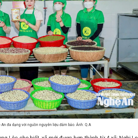
n đa dạng với nguồn nguyên liệu đảm bảo. Ảnh: Q.A
g Lộc cho biết, xã mới được hợp thành từ 4 xã: Nghi Lo