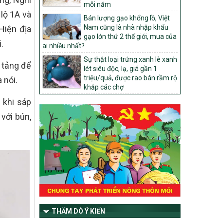
1451/QĐ-UBND
mỗi năm
Phê duyệt danh sách các xã thuộc nhóm
lộ 1A và
Bán lượng gạo khổng lồ, Việt
1, nhóm 2, nhóm 3 trong xây dựng nông
Nam cũng là nhà nhập khẩu
Hiện địa
thôn mới giai đoạn 2026-2030 trên địa
gạo lớn thứ 2 thế giới, mua của
bàn tỉnh Nghệ An
.
ai nhiều nhất?
103/PTNT-NTM
Sự thật loại trứng xanh lè xanh
Về việc đăng ký thực hiện Dự án liên kết
 tảng để
lét siêu độc, lạ, giá gần 1
theo chuỗi giá trị thuộc Dự án 2 –
triệu/quả, được rao bán rầm rộ
 nói.
Chương trình Mục tiêu quốc gia Giảm
khắp các chợ
nghèo bền vững giai đoạn 2021-2025
được kéo dài sang năm 2026
 khi sáp
827/QĐ-BNNMT
với bún,
Quyết định Ban hành Kế hoạch triển khai
thực hiện Chương trình mục tiêu quốc gia
xây dựng nông thôn mới, giảm nghèo
bền vững và phát triển kinh tế – xã hội
vùng đồng bào dân tộc thiểu số và miền
núi giai đoạn 2026-2035, giai đoạn I: Từ
năm 2026 đến năm 2030
14/2026/TT-BNNMT
Hướng dẫn thực hiện một số nội dung
THĂM DÒ Ý KIẾN
tiêu chí, điều kiện thuộc Bộ tiêu chí quốc