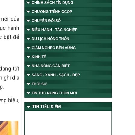
CHÍNH SÁCH TÍN DỤNG
CHƯƠNG TRÌNH OCOP
 mới của
CHUYỂN ĐỔI SỐ
tục hành
ĐIỀU HÀNH - TÁC NGHIỆP
c bật để
DU LỊCH NÔNG THÔN
GIẢM NGHÈO BỀN VỮNG
KINH TẾ
NHÀ NÔNG CẦN BIẾT
đang tất
SÁNG - XANH - SẠCH - ĐẸP
 ghi địa
THỜI SỰ
p.
TIN TỨC NÔNG THÔN MỚI
ng hiệu,
TIN TIÊU ĐIỂM