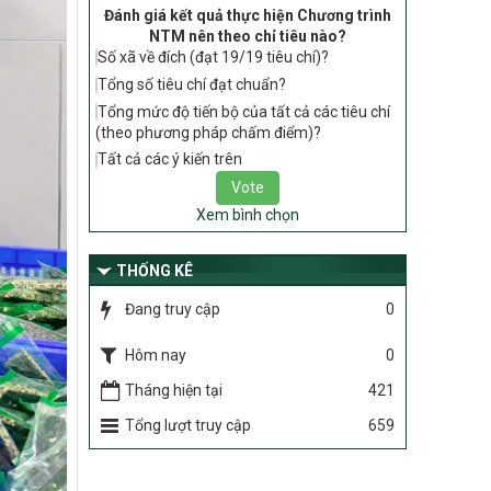
gia về nông thôn mới giai đoạn 2026 –
Đánh giá kết quả thực hiện Chương trình
2030 thuộc phạm vi quản lý nhà nước
NTM nên theo chỉ tiêu nào?
của Bộ Nông nghiệp và Môi trường
Số xã về đích (đạt 19/19 tiêu chí)?
Tổng số tiêu chí đạt chuẩn?
417/QĐ-BNNMT
Phê duyệt Chương trình mục tiêu quốc
Tổng mức độ tiến bộ của tất cả các tiêu chí
gia xây dựng nông thôn mới, giảm nghèo
(theo phương pháp chấm điểm)?
bền vững và phát triển kinh tế – xã hội
Tất cả các ý kiến trên
vùng đồng bào dân tộc thiểu số và miền
núi giai đoạn 2026-2035, giai đoạn I: Từ
năm 2026 đến năm 2030
Xem bình chọn
Nghị quyết số 08/2026/NQ-HĐND
THỐNG KÊ
Quy định nguyên tắc, tiêu chí, định mức
phân bổ ngân sách trung ương thực hiện
Đang truy cập
0
Chương trình mục tiêu quốc gia xây dựng
nông thôn mới, giảm nghèo bền vững và
Hôm nay
0
phát triển kinh tế – xã hội vùng đồng bào
dân tộc thiểu số và miền núi giai đoạn
Tháng hiện tại
421
2026 – 2030 trên địa bàn tỉnh Nghệ An
Tổng lượt truy cập
659
Chỉ Thị số 22-CT/TU
về đẩy mạnh thực hiện Chương trình mục
tiêu quốc gia xây dựng nông thôn mới,