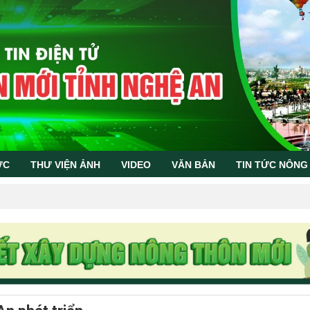
ỨC
THƯ VIỆN ẢNH
VIDEO
VĂN BẢN
TIN TỨC NÔNG