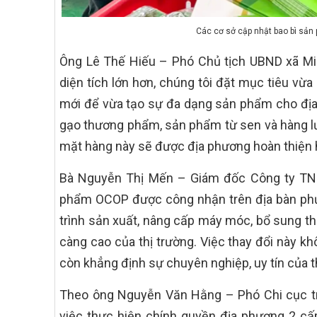
Các cơ sở cập nhật bao bì sản
Ông Lê Thế Hiếu – Phó Chủ tịch UBND xã Min
diện tích lớn hơn, chúng tôi đặt mục tiêu v
mới để vừa tạo sự đa dạng sản phẩm cho địa 
gạo thương phẩm, sản phẩm từ sen và hàng l
mặt hàng này sẽ được địa phương hoàn thiện h
Bà Nguyễn Thị Mến – Giám đốc Công ty TN
phẩm OCOP được công nhận trên địa bàn phườn
trình sản xuất, nâng cấp máy móc, bổ sung th
càng cao của thị trường. Việc thay đổi này k
còn khẳng định sự chuyên nghiệp, uy tín của t
Theo ông Nguyễn Văn Hằng – Phó Chi cục trư
việc thực hiện chính quyền địa phương 2 c