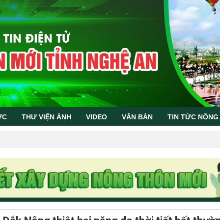
ỨC
THƯ VIỆN ẢNH
VIDEO
VĂN BẢN
TIN TỨC NÔNG