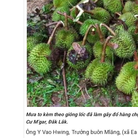
Mưa to kèm theo giông lốc đã làm gãy đổ hàng chụ
Cư M’gar, Đắk Lắk.
Ông Y Vao Hwing, Trưởng buôn Mlăng, (xã Ea T