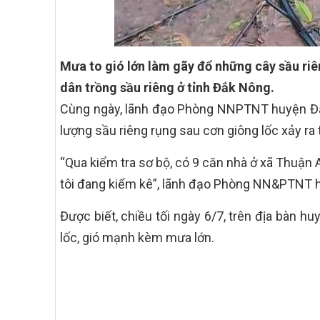
Mưa to gió lớn làm gãy đổ những cây sầu riê
dân trồng sầu riêng ở tỉnh Đắk Nông.
Cùng ngày, lãnh đạo Phòng NNPTNT huyện Đắk 
lượng sầu riêng rụng sau cơn giông lốc xảy ra 
“Qua kiểm tra sơ bộ, có 9 căn nhà ở xã Thuận A
tôi đang kiểm kê”, lãnh đạo Phòng NN&PTNT hu
Được biết, chiều tối ngày 6/7, trên địa bàn h
lốc, gió mạnh kèm mưa lớn.