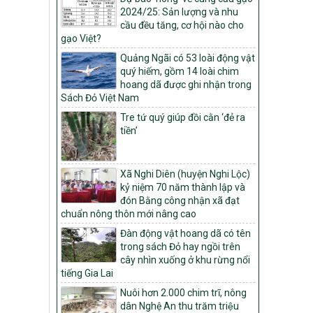
Môi trường
2024/25: Sản lượng và nhu
cầu đều tăng, cơ hội nào cho
Quyết định số: 26/2026/QĐ-TTg
gạo Việt?
Quyết định ban hành Bộ tiêu chí và quy
trình đánh giá, phân hạng sản phẩm Mỗi
Quảng Ngãi có 53 loài động vật
xã một sản phẩm
quý hiếm, gồm 14 loài chim
hoang dã được ghi nhận trong
số: 19/2026/QĐ-TTg
Sách Đỏ Việt Nam
Quy định điều kiện, trình tự, thủ tục, hồ sơ
Tre tứ quý giúp đồi cằn ‘đẻ ra
xét, công nhận, công bố và thu hồi quyết
tiền’
định công nhận xã đạt chuẩn nông thôn
mới, xã đạt nông thôn mới hiện đại và
tỉnh, thành phố hoàn thành nhiệm vụ xây
dựng nông thôn mới giai đoạn 2026 –
Xã Nghi Diên (huyện Nghi Lộc)
2030
kỷ niệm 70 năm thành lập và
đón Bằng công nhận xã đạt
Quyết định số 16/2026/QĐ-TTg
chuẩn nông thôn mới nâng cao
Quy định nguyên tắc, tiêu chí, định mức
phân bổ ngân sách trung ương và tỉ lệ
Đàn động vật hoang dã có tên
vốn đối ứng ngân sách của địa phương
trong sách Đỏ hay ngồi trên
thực hiện Chương trình mục tiêu quốc gia
cây nhìn xuống ở khu rừng nổi
xây dựng nông thôn mới, giảm nghèo
tiếng Gia Lai
bền vững và phát triển kinh tế – xã hội
Nuôi hơn 2.000 chim trĩ, nông
vùng đồng bào dân tộc thiểu số và miền
dân Nghệ An thu trăm triệu
núi giai đoạn 2026 – 2030