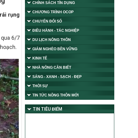
ng
CHÍNH SÁCH TÍN DỤNG
CHƯƠNG TRÌNH OCOP
rái rụng
CHUYỂN ĐỔI SỐ
ĐIỀU HÀNH - TÁC NGHIỆP
 qua 6/7
DU LỊCH NÔNG THÔN
 hoạch.
GIẢM NGHÈO BỀN VỮNG
KINH TẾ
NHÀ NÔNG CẦN BIẾT
SÁNG - XANH - SẠCH - ĐẸP
THỜI SỰ
TIN TỨC NÔNG THÔN MỚI
TIN TIÊU ĐIỂM