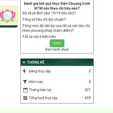
Đánh giá kết quả thực hiện Chương trình
tiêu chí, điều kiện thuộc Bộ tiêu chí quốc
NTM nên theo chỉ tiêu nào?
gia về nông thôn mới giai đoạn 2026 –
Số xã về đích (đạt 19/19 tiêu chí)?
2030 thuộc phạm vi quản lý nhà nước
của Bộ Nông nghiệp và Môi trường
Tổng số tiêu chí đạt chuẩn?
Tổng mức độ tiến bộ của tất cả các tiêu chí
417/QĐ-BNNMT
(theo phương pháp chấm điểm)?
Phê duyệt Chương trình mục tiêu quốc
gia xây dựng nông thôn mới, giảm nghèo
Tất cả các ý kiến trên
bền vững và phát triển kinh tế – xã hội
vùng đồng bào dân tộc thiểu số và miền
Xem bình chọn
núi giai đoạn 2026-2035, giai đoạn I: Từ
năm 2026 đến năm 2030
THỐNG KÊ
Nghị quyết số 08/2026/NQ-HĐND
Quy định nguyên tắc, tiêu chí, định mức
Đang truy cập
0
phân bổ ngân sách trung ương thực hiện
Chương trình mục tiêu quốc gia xây dựng
Hôm nay
0
nông thôn mới, giảm nghèo bền vững và
phát triển kinh tế – xã hội vùng đồng bào
Tháng hiện tại
421
dân tộc thiểu số và miền núi giai đoạn
Tổng lượt truy cập
659
2026 – 2030 trên địa bàn tỉnh Nghệ An
Chỉ Thị số 22-CT/TU
về đẩy mạnh thực hiện Chương trình mục