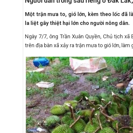
Người dân trồng sầu riêng ở Đắk Lắk,
Một trận mưa to, gió lớn, kèm theo lốc đã l
la liệt gây thiệt hại lớn cho người nông dân.
Ngày 7/7, ông Trần Xuân Quyền, Chủ tịch xã E
trên địa bàn xã xảy ra trận mưa to gió lớn, làm