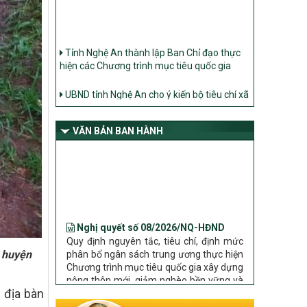
Tỉnh Nghệ An thành lập Ban Chỉ đạo thực
hiện các Chương trình mục tiêu quốc gia
UBND tỉnh Nghệ An cho ý kiến bộ tiêu chí xã
Nông thôn mới
Ban Thường vụ Tỉnh ủy Nghệ An ban hành
Chỉ thị về đẩy mạnh thực hiện Chương trình
VĂN BẢN BAN HÀNH
mục tiêu quốc gia xây dựng nông thôn mới,
giảm nghèo bền vững và phát triển kinh tế –
xã hội vùng đồng bào dân tộc thiểu số và
miền núi giai đoạn 2026 – 2030 trên địa bàn
tỉnh Nghệ An
Bộ Dân tộc và Tôn giáo làm việc với UBND
Nghị quyết số 08/2026/NQ-HĐND
tỉnh về tình hình thực hiện các Chương trình
Quy định nguyên tắc, tiêu chí, định mức
mục tiêu quốc gia trên địa bàn
phân bổ ngân sách trung ương thực hiện
Chương trình mục tiêu quốc gia xây dựng
, huyện
nông thôn mới, giảm nghèo bền vững và
phát triển kinh tế – xã hội vùng đồng bào
dân tộc thiểu số và miền núi giai đoạn
 địa bàn
2026 – 2030 trên địa bàn tỉnh Nghệ An