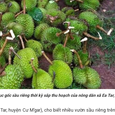
c gốc sầu riêng thời kỳ sắp thu hoạch của nông dân xã Ea Tar
ar, huyện Cư M’gar), cho biết nhiều vườn sầu riêng trên