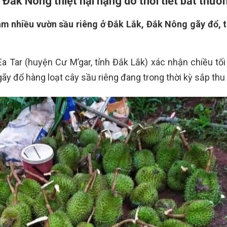
 Đắk Nông thiệt hại nặng do thời tiết bất thườ
àm nhiều vườn sầu riêng ở Đắk Lắk, Đắk Nông gãy đổ, t
a Tar (huyện Cư M’gar, tỉnh Đắk Lắk) xác nhận chiều tối
 gãy đổ hàng loạt cây sầu riêng đang trong thời kỳ sắp thu