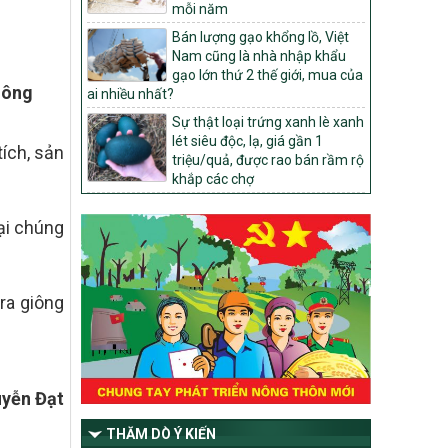
mỗi năm
1451/QĐ-UBND
Bán lượng gạo khổng lồ, Việt
Phê duyệt danh sách các xã thuộc nhóm
Nam cũng là nhà nhập khẩu
1, nhóm 2, nhóm 3 trong xây dựng nông
gạo lớn thứ 2 thế giới, mua của
thôn mới giai đoạn 2026-2030 trên địa
nông
ai nhiều nhất?
bàn tỉnh Nghệ An
Sự thật loại trứng xanh lè xanh
103/PTNT-NTM
lét siêu độc, lạ, giá gần 1
ích, sản
Về việc đăng ký thực hiện Dự án liên kết
triệu/quả, được rao bán rầm rộ
theo chuỗi giá trị thuộc Dự án 2 –
khắp các chợ
Chương trình Mục tiêu quốc gia Giảm
nghèo bền vững giai đoạn 2021-2025
hại chúng
được kéo dài sang năm 2026
827/QĐ-BNNMT
Quyết định Ban hành Kế hoạch triển khai
ra giông
thực hiện Chương trình mục tiêu quốc gia
xây dựng nông thôn mới, giảm nghèo
bền vững và phát triển kinh tế – xã hội
vùng đồng bào dân tộc thiểu số và miền
núi giai đoạn 2026-2035, giai đoạn I: Từ
yễn Đạt
năm 2026 đến năm 2030
14/2026/TT-BNNMT
THĂM DÒ Ý KIẾN
Hướng dẫn thực hiện một số nội dung