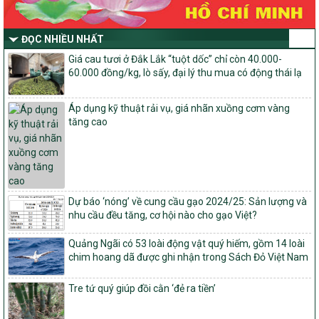
số và miền núi giai đoạn 2026-2030 thuộc phạm vi quản lý nhà
nước của Bộ Nông nghiệp và Môi trường
Quyết định số: 26/2026/QĐ-TTg
ĐỌC NHIỀU NHẤT
Quyết định ban hành Bộ tiêu chí và quy trình đánh giá, phân hạng
Giá cau tươi ở Đắk Lắk “tuột dốc” chỉ còn 40.000-
sản phẩm Mỗi xã một sản phẩm
60.000 đồng/kg, lò sấy, đại lý thu mua có động thái lạ
số: 19/2026/QĐ-TTg
Quy định điều kiện, trình tự, thủ tục, hồ sơ xét, công nhận, công bố
Áp dụng kỹ thuật rải vụ, giá nhãn xuồng cơm vàng
và thu hồi quyết định công nhận xã đạt chuẩn nông thôn mới, xã
tăng cao
đạt nông thôn mới hiện đại và tỉnh, thành phố hoàn thành nhiệm
vụ xây dựng nông thôn mới giai đoạn 2026 – 2030
Quyết định số 16/2026/QĐ-TTg
Quy định nguyên tắc, tiêu chí, định mức phân bổ ngân sách trung
ương và tỉ lệ vốn đối ứng ngân sách của địa phương thực hiện
Dự báo ‘nóng’ về cung cầu gạo 2024/25: Sản lượng và
Chương trình mục tiêu quốc gia xây dựng nông thôn mới, giảm
nhu cầu đều tăng, cơ hội nào cho gạo Việt?
nghèo bền vững và phát triển kinh tế – xã hội vùng đồng bào dân
tộc thiểu số và miền núi giai đoạn 2026 – 2030
Quảng Ngãi có 53 loài động vật quý hiếm, gồm 14 loài
1451/QĐ-UBND
chim hoang dã được ghi nhận trong Sách Đỏ Việt Nam
Phê duyệt danh sách các xã thuộc nhóm 1, nhóm 2, nhóm 3
trong xây dựng nông thôn mới giai đoạn 2026-2030 trên địa bàn
Tre tứ quý giúp đồi cằn ‘đẻ ra tiền’
tỉnh Nghệ An
103/PTNT-NTM