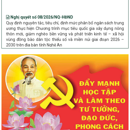
Nghị quyết số 08/2026/NQ-HĐND
Quy định nguyên tắc, tiêu chí, định mức phân bổ ngân sách trung
ương thực hiện Chương trình mục tiêu quốc gia xây dựng nông
thôn mới, giảm nghèo bền vững và phát triển kinh tế – xã hội
vùng đồng bào dân tộc thiểu số và miền núi giai đoạn 2026 –
2030 trên địa bàn tỉnh Nghệ An
Chỉ Thị số 22-CT/TU
về đẩy mạnh thực hiện Chương trình mục tiêu quốc gia xây dựng
nông thôn mới, giảm nghèo bền vững và phát triển kinh tế – xã
hội vùng đồng bào dân tộc thiểu số và miền núi giai đoạn 2026 –
2030 trên địa bàn tỉnh Nghệ An
Quyết định số 2490/QĐ-UBND
Về việc thành lập Ban Chỉ đạo Chương trình mục tiều quốc gia xây
dựng nông thôn mới, giảm nghèo bền vững và phát triển kinh tế –
xã hội vùng đồng bào dân tộc thiểu số và miền núi giai đoạn 2026
-2030 tỉnh Nghệ An
Thông tư Số 23/2026/TT-BNNMT
Thông tư Hướng dẫn thực hiện một số nội dung Chương trình
mục tiêu quốc gia xây dựng nông thôn mới, giảm nghèo bền
vững và phát triển kinh tế – xã hội vùng đồng bào dân tộc thiểu