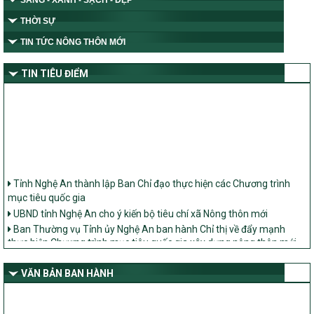
SÁNG - XANH - SẠCH - ĐẸP
THỜI SỰ
TIN TỨC NÔNG THÔN MỚI
TIN TIÊU ĐIỂM
Tỉnh Nghệ An thành lập Ban Chỉ đạo thực hiện các Chương trình
mục tiêu quốc gia
UBND tỉnh Nghệ An cho ý kiến bộ tiêu chí xã Nông thôn mới
Ban Thường vụ Tỉnh ủy Nghệ An ban hành Chỉ thị về đẩy mạnh
thực hiện Chương trình mục tiêu quốc gia xây dựng nông thôn mới,
giảm nghèo bền vững và phát triển kinh tế – xã hội vùng đồng bào
dân tộc thiểu số và miền núi giai đoạn 2026 – 2030 trên địa bàn tỉnh
Nghệ An
VĂN BẢN BAN HÀNH
Bộ Dân tộc và Tôn giáo làm việc với UBND tỉnh về tình hình thực
hiện các Chương trình mục tiêu quốc gia trên địa bàn