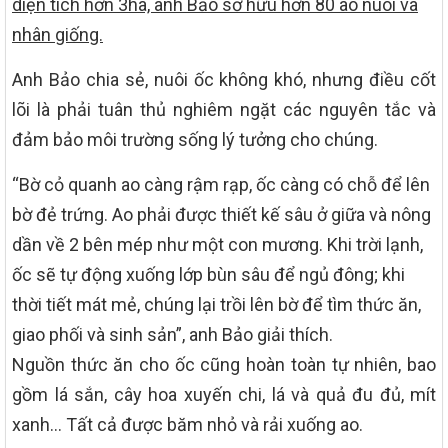
diện tích hơn 3ha, anh Bảo sở hữu hơn 80 ao nuôi và
nhân giống.
Anh Bảo chia sẻ, nuôi ốc không khó, nhưng điều cốt
lõi là phải tuân thủ nghiêm ngặt các nguyên tắc và
đảm bảo môi trường sống lý tưởng cho chúng.
“Bờ cỏ quanh ao càng rậm rạp, ốc càng có chỗ để lên
bờ đẻ trứng. Ao phải được thiết kế sâu ở giữa và nông
dần về 2 bên mép như một con mương. Khi trời lạnh,
ốc sẽ tự động xuống lớp bùn sâu để ngủ đông; khi
thời tiết mát mẻ, chúng lại trồi lên bờ để tìm thức ăn,
giao phối và sinh sản”, anh Bảo giải thích.
Nguồn thức ăn cho ốc cũng hoàn toàn tự nhiên, bao
gồm lá sắn, cây hoa xuyến chi, lá và quả đu đủ, mít
xanh… Tất cả được băm nhỏ và rải xuống ao.