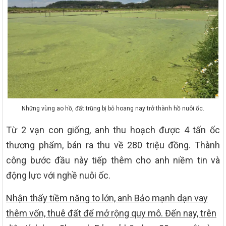
Những vùng ao hồ, đất trũng bị bỏ hoang nay trở thành hồ nuôi ốc.
Từ 2 vạn con giống, anh thu hoạch được 4 tấn ốc
thương phẩm, bán ra thu về 280 triệu đồng. Thành
công bước đầu này tiếp thêm cho anh niềm tin và
động lực với nghề nuôi ốc.
Nhận thấy tiềm năng to lớn, anh Bảo mạnh dạn vay
thêm vốn, thuê đất để mở rộng quy mô. Đến nay, trên