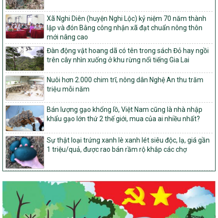
Về việc đăng ký thực hiện Dự án liên kết theo chuỗi giá trị thuộc
Dự án 2 – Chương trình Mục tiêu quốc gia Giảm nghèo bền vững
Xã Nghi Diên (huyện Nghi Lộc) kỷ niệm 70 năm thành
giai đoạn 2021-2025 được kéo dài sang năm 2026
lập và đón Bằng công nhận xã đạt chuẩn nông thôn
mới nâng cao
827/QĐ-BNNMT
Quyết định Ban hành Kế hoạch triển khai thực hiện Chương trình
Đàn động vật hoang dã có tên trong sách Đỏ hay ngồi
mục tiêu quốc gia xây dựng nông thôn mới, giảm nghèo bền
trên cây nhìn xuống ở khu rừng nổi tiếng Gia Lai
vững và phát triển kinh tế – xã hội vùng đồng bào dân tộc thiểu
số và miền núi giai đoạn 2026-2035, giai đoạn I: Từ năm 2026
Nuôi hơn 2.000 chim trĩ, nông dân Nghệ An thu trăm
đến năm 2030
triệu mỗi năm
14/2026/TT-BNNMT
Bán lượng gạo khổng lồ, Việt Nam cũng là nhà nhập
Hướng dẫn thực hiện một số nội dung tiêu chí, điều kiện thuộc Bộ
khẩu gạo lớn thứ 2 thế giới, mua của ai nhiều nhất?
tiêu chí quốc gia về nông thôn mới giai đoạn 2026 – 2030 thuộc
phạm vi quản lý nhà nước của Bộ Nông nghiệp và Môi trường
Sự thật loại trứng xanh lè xanh lét siêu độc, lạ, giá gần
417/QĐ-BNNMT
1 triệu/quả, được rao bán rầm rộ khắp các chợ
Phê duyệt Chương trình mục tiêu quốc gia xây dựng nông thôn
mới, giảm nghèo bền vững và phát triển kinh tế – xã hội vùng
đồng bào dân tộc thiểu số và miền núi giai đoạn 2026-2035, giai
đoạn I: Từ năm 2026 đến năm 2030
Nghị quyết số 08/2026/NQ-HĐND
Quy định nguyên tắc, tiêu chí, định mức phân bổ ngân sách trung