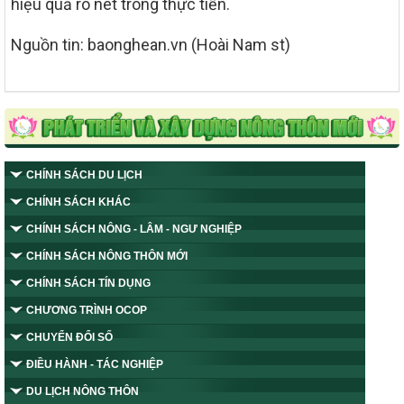
hiệu quả rõ nét trong thực tiễn.
Nguồn tin: baonghean.vn (Hoài Nam st)
CHÍNH SÁCH DU LỊCH
CHÍNH SÁCH KHÁC
CHÍNH SÁCH NÔNG - LÂM - NGƯ NGHIỆP
CHÍNH SÁCH NÔNG THÔN MỚI
CHÍNH SÁCH TÍN DỤNG
CHƯƠNG TRÌNH OCOP
CHUYỂN ĐỔI SỐ
ĐIỀU HÀNH - TÁC NGHIỆP
DU LỊCH NÔNG THÔN