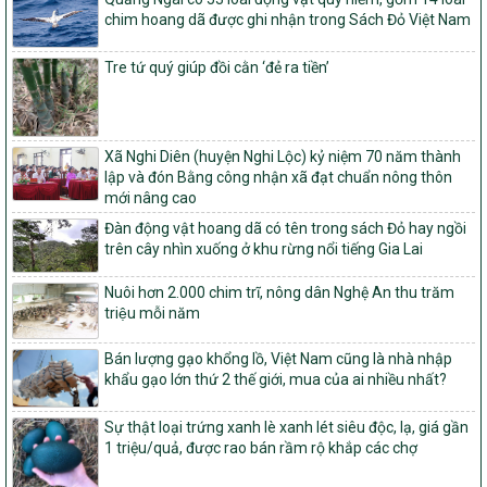
trong xây dựng nông thôn mới giai đoạn 2026-2030 trên địa bàn
chim hoang dã được ghi nhận trong Sách Đỏ Việt Nam
tỉnh Nghệ An
103/PTNT-NTM
Tre tứ quý giúp đồi cằn ‘đẻ ra tiền’
Về việc đăng ký thực hiện Dự án liên kết theo chuỗi giá trị thuộc
Dự án 2 – Chương trình Mục tiêu quốc gia Giảm nghèo bền vững
giai đoạn 2021-2025 được kéo dài sang năm 2026
Xã Nghi Diên (huyện Nghi Lộc) kỷ niệm 70 năm thành
827/QĐ-BNNMT
lập và đón Bằng công nhận xã đạt chuẩn nông thôn
Quyết định Ban hành Kế hoạch triển khai thực hiện Chương trình
mới nâng cao
mục tiêu quốc gia xây dựng nông thôn mới, giảm nghèo bền
vững và phát triển kinh tế – xã hội vùng đồng bào dân tộc thiểu
Đàn động vật hoang dã có tên trong sách Đỏ hay ngồi
số và miền núi giai đoạn 2026-2035, giai đoạn I: Từ năm 2026
trên cây nhìn xuống ở khu rừng nổi tiếng Gia Lai
đến năm 2030
Nuôi hơn 2.000 chim trĩ, nông dân Nghệ An thu trăm
14/2026/TT-BNNMT
triệu mỗi năm
Hướng dẫn thực hiện một số nội dung tiêu chí, điều kiện thuộc Bộ
tiêu chí quốc gia về nông thôn mới giai đoạn 2026 – 2030 thuộc
phạm vi quản lý nhà nước của Bộ Nông nghiệp và Môi trường
Bán lượng gạo khổng lồ, Việt Nam cũng là nhà nhập
khẩu gạo lớn thứ 2 thế giới, mua của ai nhiều nhất?
417/QĐ-BNNMT
Phê duyệt Chương trình mục tiêu quốc gia xây dựng nông thôn
Sự thật loại trứng xanh lè xanh lét siêu độc, lạ, giá gần
mới, giảm nghèo bền vững và phát triển kinh tế – xã hội vùng
1 triệu/quả, được rao bán rầm rộ khắp các chợ
đồng bào dân tộc thiểu số và miền núi giai đoạn 2026-2035, giai
đoạn I: Từ năm 2026 đến năm 2030