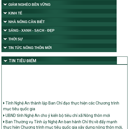
GIẢM NGHÈO BỀN VỮNG
KINH TẾ
NHÀ NÔNG CẦN BIẾT
SÁNG - XANH - SẠCH - ĐẸP
THỜI SỰ
TIN TỨC NÔNG THÔN MỚI
TIN TIÊU ĐIỂM
Tỉnh Nghệ An thành lập Ban Chỉ đạo thực hiện các Chương trình
mục tiêu quốc gia
UBND tỉnh Nghệ An cho ý kiến bộ tiêu chí xã Nông thôn mới
Ban Thường vụ Tỉnh ủy Nghệ An ban hành Chỉ thị về đẩy mạnh
thực hiện Chương trình mục tiêu quốc gia xây dựng nông thôn mới,
giảm nghèo bền vững và phát triển kinh tế – xã hội vùng đồng bào