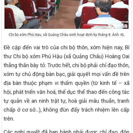
Chi bộ xóm Phú Hậu, xã Quảng Châu sinh hoạt định kỳ tháng 8. Ảnh: KL
Đề cập đến vai trò của chi bộ thôn, xóm hiện nay, Bí
thư Chi bộ xóm Phú Hậu (xã Quảng Châu) Hoàng Oai
thẳng thắn bày tỏ: Trước hết, chi bộ phải chỉ đạo thôn,
xóm tự chủ động bàn bạc, giải quyết mọi vấn đề trên
địa bàn thuộc phạm vi thẩm quyền (từ kinh tế – xã
hội, phát triển văn hoá, thể dục thể thao đến công tác
tự quản về an ninh trật tự, hoà giải mâu thuẫn, tranh
chấp ở cơ sở…), không đùn đẩy trách nhiệm lên cấp
trên.
Các nghị quyết đã ban hành phải được chỉ đạo, đôn