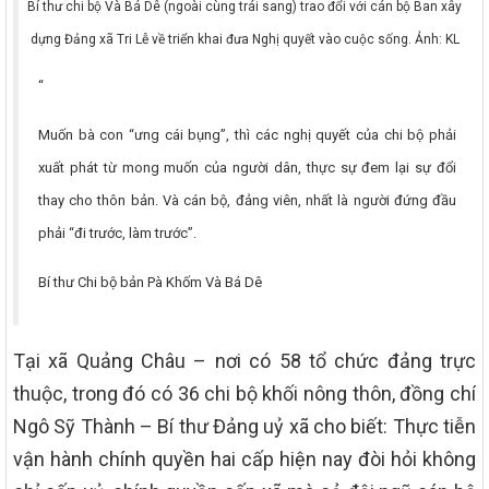
Bí thư chi bộ Và Bá Dê (ngoài cùng trái sang) trao đổi với cán bộ Ban xây
dựng Đảng xã Tri Lễ về triển khai đưa Nghị quyết vào cuộc sống. Ảnh: KL
“
Muốn bà con “ưng cái bụng”, thì các nghị quyết của chi bộ phải
xuất phát từ mong muốn của người dân, thực sự đem lại sự đổi
thay cho thôn bản. Và cán bộ, đảng viên, nhất là người đứng đầu
phải “đi trước, làm trước”.
Bí thư Chi bộ bản Pà Khốm Và Bá Dê
Tại xã Quảng Châu – nơi có 58 tổ chức đảng trực
thuộc, trong đó có 36 chi bộ khối nông thôn, đồng chí
Ngô Sỹ Thành – Bí thư Đảng uỷ xã cho biết: Thực tiễn
vận hành chính quyền hai cấp hiện nay đòi hỏi không