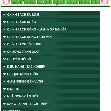
CHÍNH SÁCH DU LỊCH
CHÍNH SÁCH KHÁC
CHÍNH SÁCH NÔNG - LÂM - NGƯ NGHIỆP
CHÍNH SÁCH NÔNG THÔN MỚI
CHÍNH SÁCH TÍN DỤNG
CHƯƠNG TRÌNH OCOP
CHUYỂN ĐỔI SỐ
ĐIỀU HÀNH - TÁC NGHIỆP
DU LỊCH NÔNG THÔN
GIẢM NGHÈO BỀN VỮNG
KINH TẾ
NHÀ NÔNG CẦN BIẾT
SÁNG - XANH - SẠCH - ĐẸP