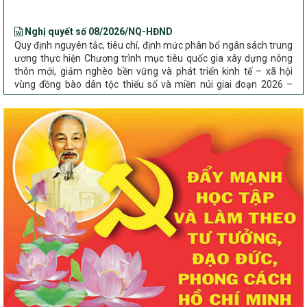
Nghị quyết số 08/2026/NQ-HĐND
Quy định nguyên tắc, tiêu chí, định mức phân bổ ngân sách trung
ương thực hiện Chương trình mục tiêu quốc gia xây dựng nông
thôn mới, giảm nghèo bền vững và phát triển kinh tế – xã hội
vùng đồng bào dân tộc thiểu số và miền núi giai đoạn 2026 –
2030 trên địa bàn tỉnh Nghệ An
Chỉ Thị số 22-CT/TU
về đẩy mạnh thực hiện Chương trình mục tiêu quốc gia xây dựng
nông thôn mới, giảm nghèo bền vững và phát triển kinh tế – xã
hội vùng đồng bào dân tộc thiểu số và miền núi giai đoạn 2026 –
2030 trên địa bàn tỉnh Nghệ An
Quyết định số 2490/QĐ-UBND
Về việc thành lập Ban Chỉ đạo Chương trình mục tiều quốc gia xây
dựng nông thôn mới, giảm nghèo bền vững và phát triển kinh tế –
xã hội vùng đồng bào dân tộc thiểu số và miền núi giai đoạn 2026
-2030 tỉnh Nghệ An
Thông tư Số 23/2026/TT-BNNMT
Thông tư Hướng dẫn thực hiện một số nội dung Chương trình
mục tiêu quốc gia xây dựng nông thôn mới, giảm nghèo bền
vững và phát triển kinh tế – xã hội vùng đồng bào dân tộc thiểu
số và miền núi giai đoạn 2026-2030 thuộc phạm vi quản lý nhà