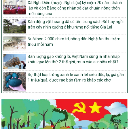
Về việc đăng ký thực hiện Dự án liên kết theo chuỗi giá trị thuộc
Xã Nghi Diên (huyện Nghi Lộc) kỷ niệm 70 năm thành
Dự án 2 – Chương trình Mục tiêu quốc gia Giảm nghèo bền vững
lập và đón Bằng công nhận xã đạt chuẩn nông thôn
giai đoạn 2021-2025 được kéo dài sang năm 2026
mới nâng cao
827/QĐ-BNNMT
Đàn động vật hoang dã có tên trong sách Đỏ hay ngồi
trên cây nhìn xuống ở khu rừng nổi tiếng Gia Lai
Quyết định Ban hành Kế hoạch triển khai thực hiện Chương trình
mục tiêu quốc gia xây dựng nông thôn mới, giảm nghèo bền
vững và phát triển kinh tế – xã hội vùng đồng bào dân tộc thiểu
Nuôi hơn 2.000 chim trĩ, nông dân Nghệ An thu trăm
số và miền núi giai đoạn 2026-2035, giai đoạn I: Từ năm 2026
triệu mỗi năm
đến năm 2030
Bán lượng gạo khổng lồ, Việt Nam cũng là nhà nhập
14/2026/TT-BNNMT
khẩu gạo lớn thứ 2 thế giới, mua của ai nhiều nhất?
Hướng dẫn thực hiện một số nội dung tiêu chí, điều kiện thuộc Bộ
tiêu chí quốc gia về nông thôn mới giai đoạn 2026 – 2030 thuộc
Sự thật loại trứng xanh lè xanh lét siêu độc, lạ, giá gần
phạm vi quản lý nhà nước của Bộ Nông nghiệp và Môi trường
1 triệu/quả, được rao bán rầm rộ khắp các chợ
417/QĐ-BNNMT
Phê duyệt Chương trình mục tiêu quốc gia xây dựng nông thôn
mới, giảm nghèo bền vững và phát triển kinh tế – xã hội vùng
đồng bào dân tộc thiểu số và miền núi giai đoạn 2026-2035, giai
đoạn I: Từ năm 2026 đến năm 2030
Nghị quyết số 08/2026/NQ-HĐND
Quy định nguyên tắc, tiêu chí, định mức phân bổ ngân sách trung
ương thực hiện Chương trình mục tiêu quốc gia xây dựng nông