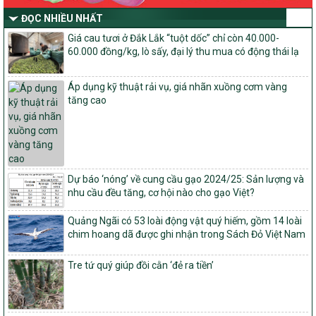
nước của Bộ Nông nghiệp và Môi trường
ĐỌC NHIỀU NHẤT
Quyết định số: 26/2026/QĐ-TTg
Giá cau tươi ở Đắk Lắk “tuột dốc” chỉ còn 40.000-
Quyết định ban hành Bộ tiêu chí và quy trình đánh giá, phân hạng
60.000 đồng/kg, lò sấy, đại lý thu mua có động thái lạ
sản phẩm Mỗi xã một sản phẩm
số: 19/2026/QĐ-TTg
Áp dụng kỹ thuật rải vụ, giá nhãn xuồng cơm vàng
Quy định điều kiện, trình tự, thủ tục, hồ sơ xét, công nhận, công bố
tăng cao
và thu hồi quyết định công nhận xã đạt chuẩn nông thôn mới, xã
đạt nông thôn mới hiện đại và tỉnh, thành phố hoàn thành nhiệm
vụ xây dựng nông thôn mới giai đoạn 2026 – 2030
Quyết định số 16/2026/QĐ-TTg
Quy định nguyên tắc, tiêu chí, định mức phân bổ ngân sách trung
Dự báo ‘nóng’ về cung cầu gạo 2024/25: Sản lượng và
ương và tỉ lệ vốn đối ứng ngân sách của địa phương thực hiện
nhu cầu đều tăng, cơ hội nào cho gạo Việt?
Chương trình mục tiêu quốc gia xây dựng nông thôn mới, giảm
nghèo bền vững và phát triển kinh tế – xã hội vùng đồng bào dân
Quảng Ngãi có 53 loài động vật quý hiếm, gồm 14 loài
tộc thiểu số và miền núi giai đoạn 2026 – 2030
chim hoang dã được ghi nhận trong Sách Đỏ Việt Nam
1451/QĐ-UBND
Phê duyệt danh sách các xã thuộc nhóm 1, nhóm 2, nhóm 3
Tre tứ quý giúp đồi cằn ‘đẻ ra tiền’
trong xây dựng nông thôn mới giai đoạn 2026-2030 trên địa bàn
tỉnh Nghệ An
103/PTNT-NTM