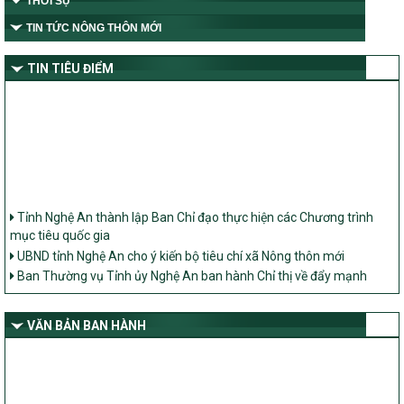
THỜI SỰ
TIN TỨC NÔNG THÔN MỚI
TIN TIÊU ĐIỂM
Tỉnh Nghệ An thành lập Ban Chỉ đạo thực hiện các Chương trình
mục tiêu quốc gia
UBND tỉnh Nghệ An cho ý kiến bộ tiêu chí xã Nông thôn mới
Ban Thường vụ Tỉnh ủy Nghệ An ban hành Chỉ thị về đẩy mạnh
thực hiện Chương trình mục tiêu quốc gia xây dựng nông thôn mới,
giảm nghèo bền vững và phát triển kinh tế – xã hội vùng đồng bào
dân tộc thiểu số và miền núi giai đoạn 2026 – 2030 trên địa bàn tỉnh
VĂN BẢN BAN HÀNH
Nghệ An
Bộ Dân tộc và Tôn giáo làm việc với UBND tỉnh về tình hình thực
hiện các Chương trình mục tiêu quốc gia trên địa bàn