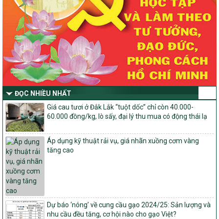
dựng nông thôn mới, giảm nghèo bền vững và phát triển kinh tế –
xã hội vùng đồng bào dân tộc thiểu số và miền núi giai đoạn 2026
-2030 tỉnh Nghệ An
Thông tư Số 23/2026/TT-BNNMT
Thông tư Hướng dẫn thực hiện một số nội dung Chương trình
mục tiêu quốc gia xây dựng nông thôn mới, giảm nghèo bền
vững và phát triển kinh tế – xã hội vùng đồng bào dân tộc thiểu
số và miền núi giai đoạn 2026-2030 thuộc phạm vi quản lý nhà
nước của Bộ Nông nghiệp và Môi trường
ĐỌC NHIỀU NHẤT
Quyết định số: 26/2026/QĐ-TTg
Giá cau tươi ở Đắk Lắk “tuột dốc” chỉ còn 40.000-
Quyết định ban hành Bộ tiêu chí và quy trình đánh giá, phân hạng
60.000 đồng/kg, lò sấy, đại lý thu mua có động thái lạ
sản phẩm Mỗi xã một sản phẩm
số: 19/2026/QĐ-TTg
Áp dụng kỹ thuật rải vụ, giá nhãn xuồng cơm vàng
Quy định điều kiện, trình tự, thủ tục, hồ sơ xét, công nhận, công bố
tăng cao
và thu hồi quyết định công nhận xã đạt chuẩn nông thôn mới, xã
đạt nông thôn mới hiện đại và tỉnh, thành phố hoàn thành nhiệm
vụ xây dựng nông thôn mới giai đoạn 2026 – 2030
Quyết định số 16/2026/QĐ-TTg
Quy định nguyên tắc, tiêu chí, định mức phân bổ ngân sách trung
Dự báo ‘nóng’ về cung cầu gạo 2024/25: Sản lượng và
ương và tỉ lệ vốn đối ứng ngân sách của địa phương thực hiện
nhu cầu đều tăng, cơ hội nào cho gạo Việt?
Chương trình mục tiêu quốc gia xây dựng nông thôn mới, giảm