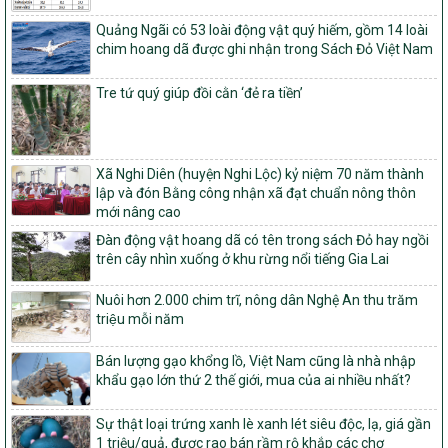
nghèo bền vững và phát triển kinh tế – xã hội vùng đồng bào dân
tộc thiểu số và miền núi giai đoạn 2026 – 2030
Quảng Ngãi có 53 loài động vật quý hiếm, gồm 14 loài
chim hoang dã được ghi nhận trong Sách Đỏ Việt Nam
1451/QĐ-UBND
Phê duyệt danh sách các xã thuộc nhóm 1, nhóm 2, nhóm 3
Tre tứ quý giúp đồi cằn ‘đẻ ra tiền’
trong xây dựng nông thôn mới giai đoạn 2026-2030 trên địa bàn
tỉnh Nghệ An
103/PTNT-NTM
Về việc đăng ký thực hiện Dự án liên kết theo chuỗi giá trị thuộc
Xã Nghi Diên (huyện Nghi Lộc) kỷ niệm 70 năm thành
Dự án 2 – Chương trình Mục tiêu quốc gia Giảm nghèo bền vững
lập và đón Bằng công nhận xã đạt chuẩn nông thôn
giai đoạn 2021-2025 được kéo dài sang năm 2026
mới nâng cao
827/QĐ-BNNMT
Đàn động vật hoang dã có tên trong sách Đỏ hay ngồi
Quyết định Ban hành Kế hoạch triển khai thực hiện Chương trình
trên cây nhìn xuống ở khu rừng nổi tiếng Gia Lai
mục tiêu quốc gia xây dựng nông thôn mới, giảm nghèo bền
vững và phát triển kinh tế – xã hội vùng đồng bào dân tộc thiểu
Nuôi hơn 2.000 chim trĩ, nông dân Nghệ An thu trăm
số và miền núi giai đoạn 2026-2035, giai đoạn I: Từ năm 2026
triệu mỗi năm
đến năm 2030
Bán lượng gạo khổng lồ, Việt Nam cũng là nhà nhập
14/2026/TT-BNNMT
khẩu gạo lớn thứ 2 thế giới, mua của ai nhiều nhất?
Hướng dẫn thực hiện một số nội dung tiêu chí, điều kiện thuộc Bộ
tiêu chí quốc gia về nông thôn mới giai đoạn 2026 – 2030 thuộc
phạm vi quản lý nhà nước của Bộ Nông nghiệp và Môi trường
Sự thật loại trứng xanh lè xanh lét siêu độc, lạ, giá gần
1 triệu/quả, được rao bán rầm rộ khắp các chợ