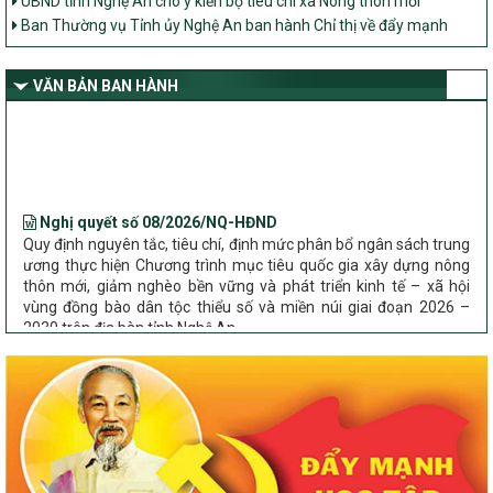
Ban Thường vụ Tỉnh ủy Nghệ An ban hành Chỉ thị về đẩy mạnh
thực hiện Chương trình mục tiêu quốc gia xây dựng nông thôn mới,
giảm nghèo bền vững và phát triển kinh tế – xã hội vùng đồng bào
dân tộc thiểu số và miền núi giai đoạn 2026 – 2030 trên địa bàn tỉnh
VĂN BẢN BAN HÀNH
Nghệ An
Bộ Dân tộc và Tôn giáo làm việc với UBND tỉnh về tình hình thực
hiện các Chương trình mục tiêu quốc gia trên địa bàn
Nghị quyết số 08/2026/NQ-HĐND
Quy định nguyên tắc, tiêu chí, định mức phân bổ ngân sách trung
ương thực hiện Chương trình mục tiêu quốc gia xây dựng nông
thôn mới, giảm nghèo bền vững và phát triển kinh tế – xã hội
vùng đồng bào dân tộc thiểu số và miền núi giai đoạn 2026 –
2030 trên địa bàn tỉnh Nghệ An
Chỉ Thị số 22-CT/TU
về đẩy mạnh thực hiện Chương trình mục tiêu quốc gia xây dựng
nông thôn mới, giảm nghèo bền vững và phát triển kinh tế – xã
hội vùng đồng bào dân tộc thiểu số và miền núi giai đoạn 2026 –
2030 trên địa bàn tỉnh Nghệ An
Quyết định số 2490/QĐ-UBND
Về việc thành lập Ban Chỉ đạo Chương trình mục tiều quốc gia xây