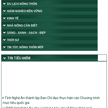
DU LỊCH NÔNG THÔN
GIẢM NGHÈO BỀN VỮNG
KINH TẾ
NHÀ NÔNG CẦN BIẾT
SÁNG - XANH - SẠCH - ĐẸP
THỜI SỰ
TIN TỨC NÔNG THÔN MỚI
TIN TIÊU ĐIỂM
Tỉnh Nghệ An thành lập Ban Chỉ đạo thực hiện các Chương trình
mục tiêu quốc gia
UBND tỉnh Nghệ An cho ý kiến bộ tiêu chí xã Nông thôn mới