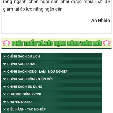
rằng ngành chăn nuôi cần phải được “chia lửa” để
giảm tải áp lực nặng ngàn cân.
An Nhiên
CHÍNH SÁCH DU LỊCH
CHÍNH SÁCH KHÁC
CHÍNH SÁCH NÔNG - LÂM - NGƯ NGHIỆP
CHÍNH SÁCH NÔNG THÔN MỚI
CHÍNH SÁCH TÍN DỤNG
CHƯƠNG TRÌNH OCOP
CHUYỂN ĐỔI SỐ
ĐIỀU HÀNH - TÁC NGHIỆP