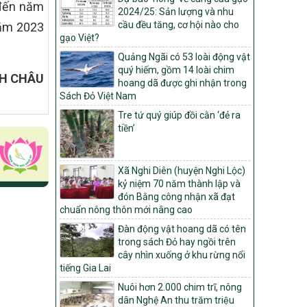
 đến năm
Môi trường
2024/25: Sản lượng và nhu
cầu đều tăng, cơ hội nào cho
năm 2023
Quyết định số: 26/2026/QĐ-TTg
gạo Việt?
Quyết định ban hành Bộ tiêu chí và quy
trình đánh giá, phân hạng sản phẩm Mỗi
Quảng Ngãi có 53 loài động vật
xã một sản phẩm
quý hiếm, gồm 14 loài chim
H CHÂU
hoang dã được ghi nhận trong
số: 19/2026/QĐ-TTg
Sách Đỏ Việt Nam
Quy định điều kiện, trình tự, thủ tục, hồ sơ
Tre tứ quý giúp đồi cằn ‘đẻ ra
xét, công nhận, công bố và thu hồi quyết
tiền’
định công nhận xã đạt chuẩn nông thôn
mới, xã đạt nông thôn mới hiện đại và
tỉnh, thành phố hoàn thành nhiệm vụ xây
dựng nông thôn mới giai đoạn 2026 –
Xã Nghi Diên (huyện Nghi Lộc)
2030
kỷ niệm 70 năm thành lập và
đón Bằng công nhận xã đạt
Quyết định số 16/2026/QĐ-TTg
chuẩn nông thôn mới nâng cao
Quy định nguyên tắc, tiêu chí, định mức
phân bổ ngân sách trung ương và tỉ lệ
Đàn động vật hoang dã có tên
vốn đối ứng ngân sách của địa phương
trong sách Đỏ hay ngồi trên
thực hiện Chương trình mục tiêu quốc gia
cây nhìn xuống ở khu rừng nổi
xây dựng nông thôn mới, giảm nghèo
tiếng Gia Lai
bền vững và phát triển kinh tế – xã hội
Nuôi hơn 2.000 chim trĩ, nông
vùng đồng bào dân tộc thiểu số và miền
dân Nghệ An thu trăm triệu
núi giai đoạn 2026 – 2030