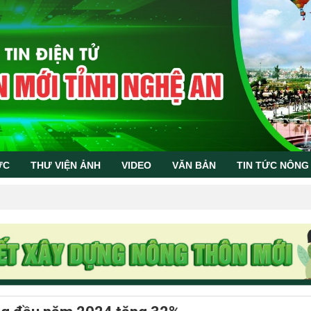
ỨC
THƯ VIỆN ẢNH
VIDEO
VĂN BẢN
TIN TỨC NÔNG