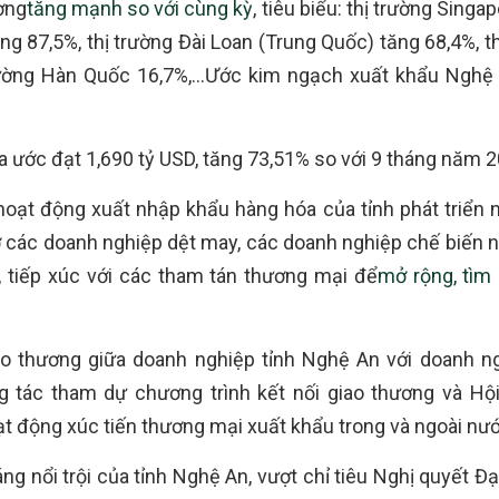
ờng
tăng mạnh so với cùng kỳ
, tiêu biểu: thị trường Singa
g 87,5%, thị trường Đài Loan (Trung Quốc) tăng 68,4%, th
 trường Hàn Quốc 16,7%,…Ước kim ngạch xuất khẩu Ngh
a ước đạt 1,690 tỷ USD, tăng 73,51% so với 9 tháng năm 2
oạt động xuất nhập khẩu hàng hóa của tỉnh phát triển 
trợ các doanh nghiệp dệt may, các doanh nghiệp chế biến 
, tiếp xúc với các tham tán thương mại để
mở rộng, tìm 
ao thương giữa doanh nghiệp tỉnh Nghệ An với doanh ng
 tác tham dự chương trình kết nối giao thương và Hội
 động xúc tiến thương mại xuất khẩu trong và ngoài nư
g nổi trội của tỉnh Nghệ An, vượt chỉ tiêu Nghị quyết Đạ