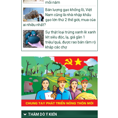
mỗi năm
1451/QĐ-UBND
Bán lượng gạo khổng lồ, Việt
Phê duyệt danh sách các xã thuộc nhóm
Nam cũng là nhà nhập khẩu
1, nhóm 2, nhóm 3 trong xây dựng nông
gạo lớn thứ 2 thế giới, mua của
thôn mới giai đoạn 2026-2030 trên địa
ai nhiều nhất?
bàn tỉnh Nghệ An
Sự thật loại trứng xanh lè xanh
103/PTNT-NTM
lét siêu độc, lạ, giá gần 1
Về việc đăng ký thực hiện Dự án liên kết
triệu/quả, được rao bán rầm rộ
theo chuỗi giá trị thuộc Dự án 2 –
khắp các chợ
Chương trình Mục tiêu quốc gia Giảm
nghèo bền vững giai đoạn 2021-2025
được kéo dài sang năm 2026
827/QĐ-BNNMT
Quyết định Ban hành Kế hoạch triển khai
thực hiện Chương trình mục tiêu quốc gia
xây dựng nông thôn mới, giảm nghèo
bền vững và phát triển kinh tế – xã hội
vùng đồng bào dân tộc thiểu số và miền
núi giai đoạn 2026-2035, giai đoạn I: Từ
năm 2026 đến năm 2030
14/2026/TT-BNNMT
THĂM DÒ Ý KIẾN
Hướng dẫn thực hiện một số nội dung