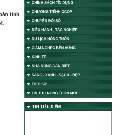
CHÍNH SÁCH TÍN DỤNG
CHƯƠNG TRÌNH OCOP
bàn tỉnh
CHUYỂN ĐỔI SỐ
4.
ĐIỀU HÀNH - TÁC NGHIỆP
DU LỊCH NÔNG THÔN
GIẢM NGHÈO BỀN VỮNG
KINH TẾ
NHÀ NÔNG CẦN BIẾT
SÁNG - XANH - SẠCH - ĐẸP
THỜI SỰ
TIN TỨC NÔNG THÔN MỚI
TIN TIÊU ĐIỂM