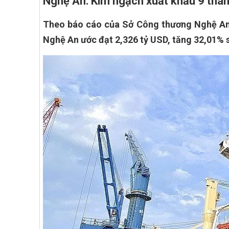
Nghệ An: Kim ngạch xuất khẩu 9 th
Theo báo cáo của Sở Công thương Nghệ An
Nghệ An ước đạt 2,326 tỷ USD, tăng 32,01% 