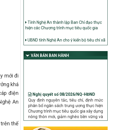
Tỉnh Nghệ An thành lập Ban Chỉ đạo thực
hiện các Chương trình mục tiêu quốc gia
UBND tỉnh Nghệ An cho ý kiến bộ tiêu chí xã
Nông thôn mới
Ban Thường vụ Tỉnh ủy Nghệ An ban hành
Chỉ thị về đẩy mạnh thực hiện Chương trình
VĂN BẢN BAN HÀNH
mục tiêu quốc gia xây dựng nông thôn mới,
giảm nghèo bền vững và phát triển kinh tế –
xã hội vùng đồng bào dân tộc thiểu số và
y mới đi
miền núi giai đoạn 2026 – 2030 trên địa bàn
tỉnh Nghệ An
ưởng khá
Nghị quyết số 08/2026/NQ-HĐND
Bộ Dân tộc và Tôn giáo làm việc với UBND
 cáp điện
Quy định nguyên tắc, tiêu chí, định mức
tỉnh về tình hình thực hiện các Chương trình
phân bổ ngân sách trung ương thực hiện
mục tiêu quốc gia trên địa bàn
 Nghệ An
Chương trình mục tiêu quốc gia xây dựng
nông thôn mới, giảm nghèo bền vững và
phát triển kinh tế – xã hội vùng đồng bào
dân tộc thiểu số và miền núi giai đoạn
trên thế
2026 – 2030 trên địa bàn tỉnh Nghệ An