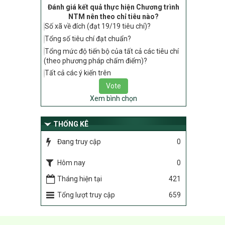
Đánh giá kết quả thực hiện Chương trình
tiêu chí, điều kiện thuộc Bộ tiêu chí quốc
NTM nên theo chỉ tiêu nào?
gia về nông thôn mới giai đoạn 2026 –
Số xã về đích (đạt 19/19 tiêu chí)?
2030 thuộc phạm vi quản lý nhà nước
của Bộ Nông nghiệp và Môi trường
Tổng số tiêu chí đạt chuẩn?
Tổng mức độ tiến bộ của tất cả các tiêu chí
417/QĐ-BNNMT
(theo phương pháp chấm điểm)?
Phê duyệt Chương trình mục tiêu quốc
gia xây dựng nông thôn mới, giảm nghèo
Tất cả các ý kiến trên
bền vững và phát triển kinh tế – xã hội
vùng đồng bào dân tộc thiểu số và miền
Xem bình chọn
núi giai đoạn 2026-2035, giai đoạn I: Từ
năm 2026 đến năm 2030
THỐNG KÊ
Nghị quyết số 08/2026/NQ-HĐND
Quy định nguyên tắc, tiêu chí, định mức
Đang truy cập
0
phân bổ ngân sách trung ương thực hiện
Chương trình mục tiêu quốc gia xây dựng
Hôm nay
0
nông thôn mới, giảm nghèo bền vững và
phát triển kinh tế – xã hội vùng đồng bào
Tháng hiện tại
421
dân tộc thiểu số và miền núi giai đoạn
Tổng lượt truy cập
659
2026 – 2030 trên địa bàn tỉnh Nghệ An
Chỉ Thị số 22-CT/TU
về đẩy mạnh thực hiện Chương trình mục