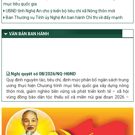
mục tiêu quốc gia
UBND tỉnh Nghệ An cho ý kiến bộ tiêu chí xã Nông thôn mới
Ban Thường vụ Tỉnh ủy Nghệ An ban hành Chỉ thị về đẩy mạnh
thực hiện Chương trình mục tiêu quốc gia xây dựng nông thôn mới,
giảm nghèo bền vững và phát triển kinh tế – xã hội vùng đồng bào
dân tộc thiểu số và miền núi giai đoạn 2026 – 2030 trên địa bàn tỉnh
VĂN BẢN BAN HÀNH
Nghệ An
Bộ Dân tộc và Tôn giáo làm việc với UBND tỉnh về tình hình thực
hiện các Chương trình mục tiêu quốc gia trên địa bàn
Nghị quyết số 08/2026/NQ-HĐND
Quy định nguyên tắc, tiêu chí, định mức phân bổ ngân sách trung
ương thực hiện Chương trình mục tiêu quốc gia xây dựng nông
thôn mới, giảm nghèo bền vững và phát triển kinh tế – xã hội
vùng đồng bào dân tộc thiểu số và miền núi giai đoạn 2026 –
2030 trên địa bàn tỉnh Nghệ An
Chỉ Thị số 22-CT/TU
về đẩy mạnh thực hiện Chương trình mục tiêu quốc gia xây dựng
nông thôn mới, giảm nghèo bền vững và phát triển kinh tế – xã
hội vùng đồng bào dân tộc thiểu số và miền núi giai đoạn 2026 –
2030 trên địa bàn tỉnh Nghệ An