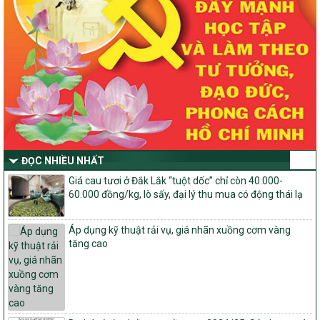
Quyết định số 2490/QĐ-UBND
Về việc thành lập Ban Chỉ đạo Chương trình mục tiều quốc gia xây
dựng nông thôn mới, giảm nghèo bền vững và phát triển kinh tế –
xã hội vùng đồng bào dân tộc thiểu số và miền núi giai đoạn 2026
-2030 tỉnh Nghệ An
Thông tư Số 23/2026/TT-BNNMT
Thông tư Hướng dẫn thực hiện một số nội dung Chương trình
mục tiêu quốc gia xây dựng nông thôn mới, giảm nghèo bền
vững và phát triển kinh tế – xã hội vùng đồng bào dân tộc thiểu
số và miền núi giai đoạn 2026-2030 thuộc phạm vi quản lý nhà
nước của Bộ Nông nghiệp và Môi trường
ĐỌC NHIỀU NHẤT
Quyết định số: 26/2026/QĐ-TTg
Giá cau tươi ở Đắk Lắk “tuột dốc” chỉ còn 40.000-
Quyết định ban hành Bộ tiêu chí và quy trình đánh giá, phân hạng
60.000 đồng/kg, lò sấy, đại lý thu mua có động thái lạ
sản phẩm Mỗi xã một sản phẩm
số: 19/2026/QĐ-TTg
Áp dụng kỹ thuật rải vụ, giá nhãn xuồng cơm vàng
Quy định điều kiện, trình tự, thủ tục, hồ sơ xét, công nhận, công bố
tăng cao
và thu hồi quyết định công nhận xã đạt chuẩn nông thôn mới, xã
đạt nông thôn mới hiện đại và tỉnh, thành phố hoàn thành nhiệm
vụ xây dựng nông thôn mới giai đoạn 2026 – 2030
Quyết định số 16/2026/QĐ-TTg
Quy định nguyên tắc, tiêu chí, định mức phân bổ ngân sách trung