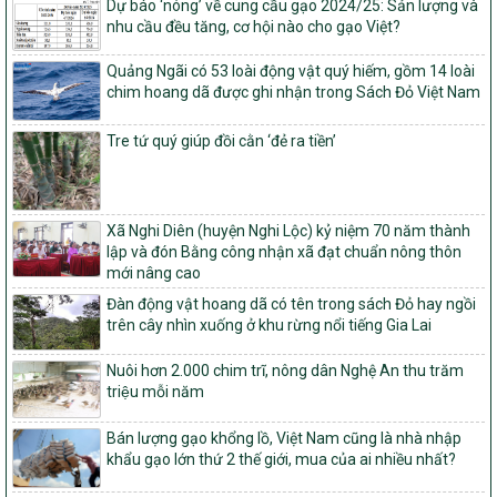
Dự báo ‘nóng’ về cung cầu gạo 2024/25: Sản lượng và
ương và tỉ lệ vốn đối ứng ngân sách của địa phương thực hiện
nhu cầu đều tăng, cơ hội nào cho gạo Việt?
Chương trình mục tiêu quốc gia xây dựng nông thôn mới, giảm
nghèo bền vững và phát triển kinh tế – xã hội vùng đồng bào dân
Quảng Ngãi có 53 loài động vật quý hiếm, gồm 14 loài
tộc thiểu số và miền núi giai đoạn 2026 – 2030
chim hoang dã được ghi nhận trong Sách Đỏ Việt Nam
1451/QĐ-UBND
Phê duyệt danh sách các xã thuộc nhóm 1, nhóm 2, nhóm 3
Tre tứ quý giúp đồi cằn ‘đẻ ra tiền’
trong xây dựng nông thôn mới giai đoạn 2026-2030 trên địa bàn
tỉnh Nghệ An
103/PTNT-NTM
Về việc đăng ký thực hiện Dự án liên kết theo chuỗi giá trị thuộc
Xã Nghi Diên (huyện Nghi Lộc) kỷ niệm 70 năm thành
Dự án 2 – Chương trình Mục tiêu quốc gia Giảm nghèo bền vững
lập và đón Bằng công nhận xã đạt chuẩn nông thôn
giai đoạn 2021-2025 được kéo dài sang năm 2026
mới nâng cao
827/QĐ-BNNMT
Đàn động vật hoang dã có tên trong sách Đỏ hay ngồi
trên cây nhìn xuống ở khu rừng nổi tiếng Gia Lai
Quyết định Ban hành Kế hoạch triển khai thực hiện Chương trình
mục tiêu quốc gia xây dựng nông thôn mới, giảm nghèo bền
vững và phát triển kinh tế – xã hội vùng đồng bào dân tộc thiểu
Nuôi hơn 2.000 chim trĩ, nông dân Nghệ An thu trăm
số và miền núi giai đoạn 2026-2035, giai đoạn I: Từ năm 2026
triệu mỗi năm
đến năm 2030
Bán lượng gạo khổng lồ, Việt Nam cũng là nhà nhập
14/2026/TT-BNNMT
khẩu gạo lớn thứ 2 thế giới, mua của ai nhiều nhất?
Hướng dẫn thực hiện một số nội dung tiêu chí, điều kiện thuộc Bộ
tiêu chí quốc gia về nông thôn mới giai đoạn 2026 – 2030 thuộc