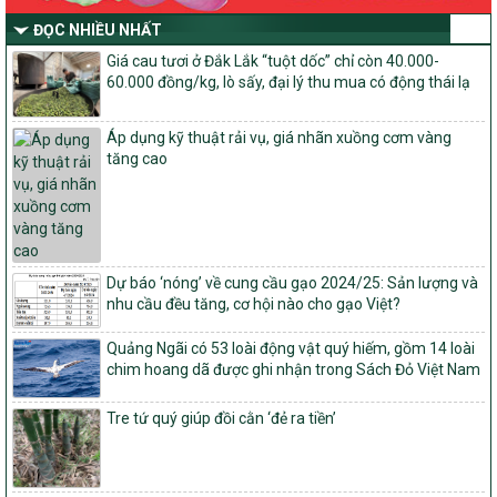
Quyết định số: 26/2026/QĐ-TTg
ĐỌC NHIỀU NHẤT
Quyết định ban hành Bộ tiêu chí và quy trình đánh giá, phân hạng
Giá cau tươi ở Đắk Lắk “tuột dốc” chỉ còn 40.000-
sản phẩm Mỗi xã một sản phẩm
60.000 đồng/kg, lò sấy, đại lý thu mua có động thái lạ
số: 19/2026/QĐ-TTg
Quy định điều kiện, trình tự, thủ tục, hồ sơ xét, công nhận, công bố
Áp dụng kỹ thuật rải vụ, giá nhãn xuồng cơm vàng
và thu hồi quyết định công nhận xã đạt chuẩn nông thôn mới, xã
tăng cao
đạt nông thôn mới hiện đại và tỉnh, thành phố hoàn thành nhiệm
vụ xây dựng nông thôn mới giai đoạn 2026 – 2030
Quyết định số 16/2026/QĐ-TTg
Quy định nguyên tắc, tiêu chí, định mức phân bổ ngân sách trung
ương và tỉ lệ vốn đối ứng ngân sách của địa phương thực hiện
Dự báo ‘nóng’ về cung cầu gạo 2024/25: Sản lượng và
Chương trình mục tiêu quốc gia xây dựng nông thôn mới, giảm
nhu cầu đều tăng, cơ hội nào cho gạo Việt?
nghèo bền vững và phát triển kinh tế – xã hội vùng đồng bào dân
tộc thiểu số và miền núi giai đoạn 2026 – 2030
Quảng Ngãi có 53 loài động vật quý hiếm, gồm 14 loài
1451/QĐ-UBND
chim hoang dã được ghi nhận trong Sách Đỏ Việt Nam
Phê duyệt danh sách các xã thuộc nhóm 1, nhóm 2, nhóm 3
trong xây dựng nông thôn mới giai đoạn 2026-2030 trên địa bàn
Tre tứ quý giúp đồi cằn ‘đẻ ra tiền’
tỉnh Nghệ An
103/PTNT-NTM
Về việc đăng ký thực hiện Dự án liên kết theo chuỗi giá trị thuộc