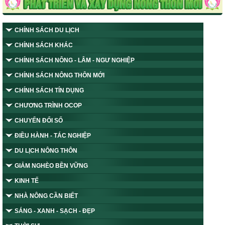
CHÍNH SÁCH DU LỊCH
CHÍNH SÁCH KHÁC
CHÍNH SÁCH NÔNG - LÂM - NGƯ NGHIỆP
CHÍNH SÁCH NÔNG THÔN MỚI
CHÍNH SÁCH TÍN DỤNG
CHƯƠNG TRÌNH OCOP
CHUYỂN ĐỔI SỐ
ĐIỀU HÀNH - TÁC NGHIỆP
DU LỊCH NÔNG THÔN
GIẢM NGHÈO BỀN VỮNG
KINH TẾ
NHÀ NÔNG CẦN BIẾT
SÁNG - XANH - SẠCH - ĐẸP