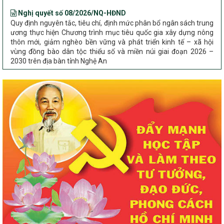
Nghị quyết số 08/2026/NQ-HĐND
Quy định nguyên tắc, tiêu chí, định mức phân bổ ngân sách trung
ương thực hiện Chương trình mục tiêu quốc gia xây dựng nông
thôn mới, giảm nghèo bền vững và phát triển kinh tế – xã hội
vùng đồng bào dân tộc thiểu số và miền núi giai đoạn 2026 –
2030 trên địa bàn tỉnh Nghệ An
Chỉ Thị số 22-CT/TU
về đẩy mạnh thực hiện Chương trình mục tiêu quốc gia xây dựng
nông thôn mới, giảm nghèo bền vững và phát triển kinh tế – xã
hội vùng đồng bào dân tộc thiểu số và miền núi giai đoạn 2026 –
2030 trên địa bàn tỉnh Nghệ An
Quyết định số 2490/QĐ-UBND
Về việc thành lập Ban Chỉ đạo Chương trình mục tiều quốc gia xây
dựng nông thôn mới, giảm nghèo bền vững và phát triển kinh tế –
xã hội vùng đồng bào dân tộc thiểu số và miền núi giai đoạn 2026
-2030 tỉnh Nghệ An
Thông tư Số 23/2026/TT-BNNMT
Thông tư Hướng dẫn thực hiện một số nội dung Chương trình
mục tiêu quốc gia xây dựng nông thôn mới, giảm nghèo bền
vững và phát triển kinh tế – xã hội vùng đồng bào dân tộc thiểu
số và miền núi giai đoạn 2026-2030 thuộc phạm vi quản lý nhà
nước của Bộ Nông nghiệp và Môi trường