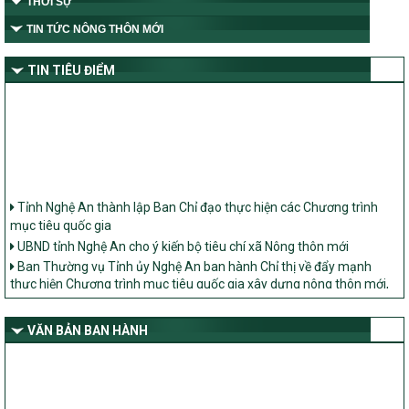
THỜI SỰ
TIN TỨC NÔNG THÔN MỚI
TIN TIÊU ĐIỂM
Tỉnh Nghệ An thành lập Ban Chỉ đạo thực hiện các Chương trình
mục tiêu quốc gia
UBND tỉnh Nghệ An cho ý kiến bộ tiêu chí xã Nông thôn mới
Ban Thường vụ Tỉnh ủy Nghệ An ban hành Chỉ thị về đẩy mạnh
thực hiện Chương trình mục tiêu quốc gia xây dựng nông thôn mới,
giảm nghèo bền vững và phát triển kinh tế – xã hội vùng đồng bào
dân tộc thiểu số và miền núi giai đoạn 2026 – 2030 trên địa bàn tỉnh
Nghệ An
VĂN BẢN BAN HÀNH
Bộ Dân tộc và Tôn giáo làm việc với UBND tỉnh về tình hình thực
hiện các Chương trình mục tiêu quốc gia trên địa bàn