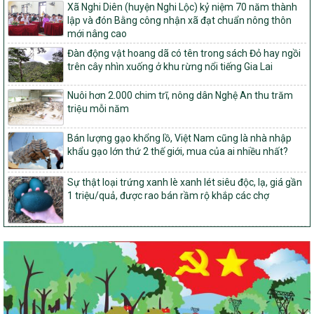
Dự án 2 – Chương trình Mục tiêu quốc gia Giảm nghèo bền vững
Xã Nghi Diên (huyện Nghi Lộc) kỷ niệm 70 năm thành
giai đoạn 2021-2025 được kéo dài sang năm 2026
lập và đón Bằng công nhận xã đạt chuẩn nông thôn
mới nâng cao
827/QĐ-BNNMT
Quyết định Ban hành Kế hoạch triển khai thực hiện Chương trình
Đàn động vật hoang dã có tên trong sách Đỏ hay ngồi
mục tiêu quốc gia xây dựng nông thôn mới, giảm nghèo bền
trên cây nhìn xuống ở khu rừng nổi tiếng Gia Lai
vững và phát triển kinh tế – xã hội vùng đồng bào dân tộc thiểu
số và miền núi giai đoạn 2026-2035, giai đoạn I: Từ năm 2026
Nuôi hơn 2.000 chim trĩ, nông dân Nghệ An thu trăm
đến năm 2030
triệu mỗi năm
14/2026/TT-BNNMT
Bán lượng gạo khổng lồ, Việt Nam cũng là nhà nhập
Hướng dẫn thực hiện một số nội dung tiêu chí, điều kiện thuộc Bộ
khẩu gạo lớn thứ 2 thế giới, mua của ai nhiều nhất?
tiêu chí quốc gia về nông thôn mới giai đoạn 2026 – 2030 thuộc
phạm vi quản lý nhà nước của Bộ Nông nghiệp và Môi trường
Sự thật loại trứng xanh lè xanh lét siêu độc, lạ, giá gần
417/QĐ-BNNMT
1 triệu/quả, được rao bán rầm rộ khắp các chợ
Phê duyệt Chương trình mục tiêu quốc gia xây dựng nông thôn
mới, giảm nghèo bền vững và phát triển kinh tế – xã hội vùng
đồng bào dân tộc thiểu số và miền núi giai đoạn 2026-2035, giai
đoạn I: Từ năm 2026 đến năm 2030
Nghị quyết số 08/2026/NQ-HĐND
Quy định nguyên tắc, tiêu chí, định mức phân bổ ngân sách trung
ương thực hiện Chương trình mục tiêu quốc gia xây dựng nông
thôn mới, giảm nghèo bền vững và phát triển kinh tế – xã hội