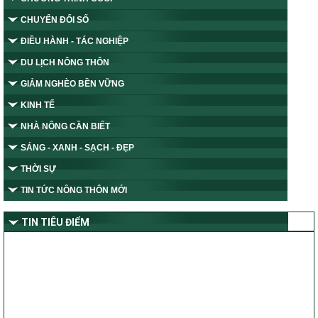
CHUYỂN ĐỔI SỐ
ĐIỀU HÀNH - TÁC NGHIỆP
DU LỊCH NÔNG THÔN
GIẢM NGHÈO BỀN VỮNG
KINH TẾ
NHÀ NÔNG CẦN BIẾT
SÁNG - XANH - SẠCH - ĐẸP
THỜI SỰ
TIN TỨC NÔNG THÔN MỚI
TIN TIÊU ĐIỂM