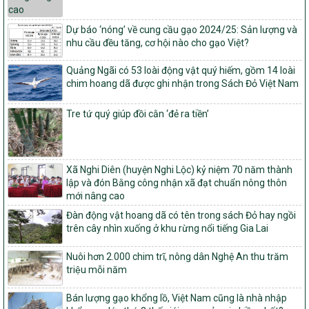
Quyết định số 16/2026/QĐ-TTg
Quy định nguyên tắc, tiêu chí, định mức phân bổ ngân sách trung
ương và tỉ lệ vốn đối ứng ngân sách của địa phương thực hiện
Dự báo ‘nóng’ về cung cầu gạo 2024/25: Sản lượng và
Chương trình mục tiêu quốc gia xây dựng nông thôn mới, giảm
nhu cầu đều tăng, cơ hội nào cho gạo Việt?
nghèo bền vững và phát triển kinh tế – xã hội vùng đồng bào dân
tộc thiểu số và miền núi giai đoạn 2026 – 2030
Quảng Ngãi có 53 loài động vật quý hiếm, gồm 14 loài
chim hoang dã được ghi nhận trong Sách Đỏ Việt Nam
1451/QĐ-UBND
Phê duyệt danh sách các xã thuộc nhóm 1, nhóm 2, nhóm 3
Tre tứ quý giúp đồi cằn ‘đẻ ra tiền’
trong xây dựng nông thôn mới giai đoạn 2026-2030 trên địa bàn
tỉnh Nghệ An
103/PTNT-NTM
Về việc đăng ký thực hiện Dự án liên kết theo chuỗi giá trị thuộc
Xã Nghi Diên (huyện Nghi Lộc) kỷ niệm 70 năm thành
Dự án 2 – Chương trình Mục tiêu quốc gia Giảm nghèo bền vững
lập và đón Bằng công nhận xã đạt chuẩn nông thôn
giai đoạn 2021-2025 được kéo dài sang năm 2026
mới nâng cao
827/QĐ-BNNMT
Đàn động vật hoang dã có tên trong sách Đỏ hay ngồi
Quyết định Ban hành Kế hoạch triển khai thực hiện Chương trình
trên cây nhìn xuống ở khu rừng nổi tiếng Gia Lai
mục tiêu quốc gia xây dựng nông thôn mới, giảm nghèo bền
vững và phát triển kinh tế – xã hội vùng đồng bào dân tộc thiểu
Nuôi hơn 2.000 chim trĩ, nông dân Nghệ An thu trăm
số và miền núi giai đoạn 2026-2035, giai đoạn I: Từ năm 2026
triệu mỗi năm
đến năm 2030
14/2026/TT-BNNMT
Bán lượng gạo khổng lồ, Việt Nam cũng là nhà nhập