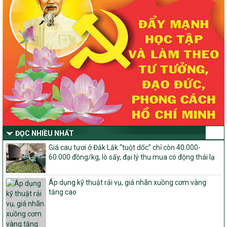
2030 trên địa bàn tỉnh Nghệ An
Quyết định số 2490/QĐ-UBND
Về việc thành lập Ban Chỉ đạo Chương trình mục tiều quốc gia xây
dựng nông thôn mới, giảm nghèo bền vững và phát triển kinh tế –
xã hội vùng đồng bào dân tộc thiểu số và miền núi giai đoạn 2026
-2030 tỉnh Nghệ An
Thông tư Số 23/2026/TT-BNNMT
Thông tư Hướng dẫn thực hiện một số nội dung Chương trình
mục tiêu quốc gia xây dựng nông thôn mới, giảm nghèo bền
vững và phát triển kinh tế – xã hội vùng đồng bào dân tộc thiểu
số và miền núi giai đoạn 2026-2030 thuộc phạm vi quản lý nhà
nước của Bộ Nông nghiệp và Môi trường
ĐỌC NHIỀU NHẤT
Quyết định số: 26/2026/QĐ-TTg
Giá cau tươi ở Đắk Lắk “tuột dốc” chỉ còn 40.000-
Quyết định ban hành Bộ tiêu chí và quy trình đánh giá, phân hạng
60.000 đồng/kg, lò sấy, đại lý thu mua có động thái lạ
sản phẩm Mỗi xã một sản phẩm
số: 19/2026/QĐ-TTg
Áp dụng kỹ thuật rải vụ, giá nhãn xuồng cơm vàng
Quy định điều kiện, trình tự, thủ tục, hồ sơ xét, công nhận, công bố
tăng cao
và thu hồi quyết định công nhận xã đạt chuẩn nông thôn mới, xã
đạt nông thôn mới hiện đại và tỉnh, thành phố hoàn thành nhiệm
vụ xây dựng nông thôn mới giai đoạn 2026 – 2030