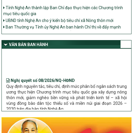
Tỉnh Nghệ An thành lập Ban Chỉ đạo thực hiện các Chương trình
mục tiêu quốc gia
UBND tỉnh Nghệ An cho ý kiến bộ tiêu chí xã Nông thôn mới
Ban Thường vụ Tỉnh ủy Nghệ An ban hành Chỉ thị về đẩy mạnh
thực hiện Chương trình mục tiêu quốc gia xây dựng nông thôn mới,
giảm nghèo bền vững và phát triển kinh tế – xã hội vùng đồng bào
dân tộc thiểu số và miền núi giai đoạn 2026 – 2030 trên địa bàn tỉnh
VĂN BẢN BAN HÀNH
Nghệ An
Bộ Dân tộc và Tôn giáo làm việc với UBND tỉnh về tình hình thực
hiện các Chương trình mục tiêu quốc gia trên địa bàn
Nghị quyết số 08/2026/NQ-HĐND
Quy định nguyên tắc, tiêu chí, định mức phân bổ ngân sách trung
ương thực hiện Chương trình mục tiêu quốc gia xây dựng nông
thôn mới, giảm nghèo bền vững và phát triển kinh tế – xã hội
vùng đồng bào dân tộc thiểu số và miền núi giai đoạn 2026 –
2030 trên địa bàn tỉnh Nghệ An
Chỉ Thị số 22-CT/TU
về đẩy mạnh thực hiện Chương trình mục tiêu quốc gia xây dựng
nông thôn mới, giảm nghèo bền vững và phát triển kinh tế – xã
hội vùng đồng bào dân tộc thiểu số và miền núi giai đoạn 2026 –