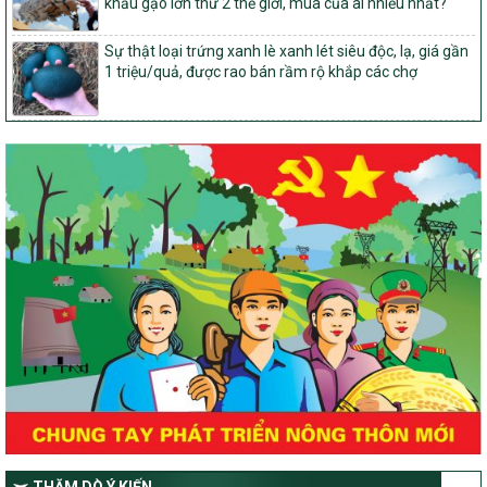
Hướng dẫn thực hiện một số nội dung tiêu chí, điều kiện thuộc Bộ
khẩu gạo lớn thứ 2 thế giới, mua của ai nhiều nhất?
tiêu chí quốc gia về nông thôn mới giai đoạn 2026 – 2030 thuộc
phạm vi quản lý nhà nước của Bộ Nông nghiệp và Môi trường
Sự thật loại trứng xanh lè xanh lét siêu độc, lạ, giá gần
1 triệu/quả, được rao bán rầm rộ khắp các chợ
417/QĐ-BNNMT
Phê duyệt Chương trình mục tiêu quốc gia xây dựng nông thôn
mới, giảm nghèo bền vững và phát triển kinh tế – xã hội vùng
đồng bào dân tộc thiểu số và miền núi giai đoạn 2026-2035, giai
đoạn I: Từ năm 2026 đến năm 2030
Nghị quyết số 08/2026/NQ-HĐND
Quy định nguyên tắc, tiêu chí, định mức phân bổ ngân sách trung
ương thực hiện Chương trình mục tiêu quốc gia xây dựng nông
thôn mới, giảm nghèo bền vững và phát triển kinh tế – xã hội
vùng đồng bào dân tộc thiểu số và miền núi giai đoạn 2026 –
2030 trên địa bàn tỉnh Nghệ An
Chỉ Thị số 22-CT/TU
về đẩy mạnh thực hiện Chương trình mục tiêu quốc gia xây dựng
nông thôn mới, giảm nghèo bền vững và phát triển kinh tế – xã
hội vùng đồng bào dân tộc thiểu số và miền núi giai đoạn 2026 –
2030 trên địa bàn tỉnh Nghệ An
Quyết định số 2490/QĐ-UBND
Về việc thành lập Ban Chỉ đạo Chương trình mục tiều quốc gia xây