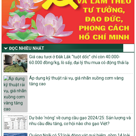
Thông tư Số 23/2026/TT-BNNMT
Thông tư Hướng dẫn thực hiện một số nội dung Chương trình
mục tiêu quốc gia xây dựng nông thôn mới, giảm nghèo bền
vững và phát triển kinh tế – xã hội vùng đồng bào dân tộc thiểu
số và miền núi giai đoạn 2026-2030 thuộc phạm vi quản lý nhà
nước của Bộ Nông nghiệp và Môi trường
Quyết định số: 26/2026/QĐ-TTg
ĐỌC NHIỀU NHẤT
Quyết định ban hành Bộ tiêu chí và quy trình đánh giá, phân hạng
sản phẩm Mỗi xã một sản phẩm
Giá cau tươi ở Đắk Lắk “tuột dốc” chỉ còn 40.000-
60.000 đồng/kg, lò sấy, đại lý thu mua có động thái lạ
số: 19/2026/QĐ-TTg
Quy định điều kiện, trình tự, thủ tục, hồ sơ xét, công nhận, công bố
và thu hồi quyết định công nhận xã đạt chuẩn nông thôn mới, xã
Áp dụng kỹ thuật rải vụ, giá nhãn xuồng cơm vàng
đạt nông thôn mới hiện đại và tỉnh, thành phố hoàn thành nhiệm
tăng cao
vụ xây dựng nông thôn mới giai đoạn 2026 – 2030
Quyết định số 16/2026/QĐ-TTg
Quy định nguyên tắc, tiêu chí, định mức phân bổ ngân sách trung
ương và tỉ lệ vốn đối ứng ngân sách của địa phương thực hiện
Chương trình mục tiêu quốc gia xây dựng nông thôn mới, giảm
Dự báo ‘nóng’ về cung cầu gạo 2024/25: Sản lượng và
nghèo bền vững và phát triển kinh tế – xã hội vùng đồng bào dân
nhu cầu đều tăng, cơ hội nào cho gạo Việt?
tộc thiểu số và miền núi giai đoạn 2026 – 2030
Quảng Ngãi có 53 loài động vật quý hiếm, gồm 14 loài