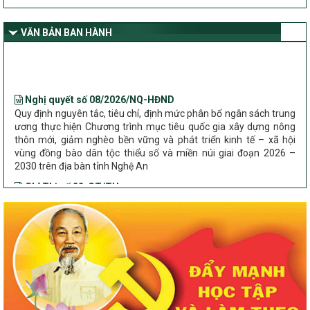
giảm nghèo bền vững và phát triển kinh tế – xã hội vùng đồng bào
dân tộc thiểu số và miền núi giai đoạn 2026 – 2030 trên địa bàn tỉnh
Nghệ An
VĂN BẢN BAN HÀNH
Bộ Dân tộc và Tôn giáo làm việc với UBND tỉnh về tình hình thực
hiện các Chương trình mục tiêu quốc gia trên địa bàn
Nghị quyết số 08/2026/NQ-HĐND
Quy định nguyên tắc, tiêu chí, định mức phân bổ ngân sách trung
ương thực hiện Chương trình mục tiêu quốc gia xây dựng nông
thôn mới, giảm nghèo bền vững và phát triển kinh tế – xã hội
vùng đồng bào dân tộc thiểu số và miền núi giai đoạn 2026 –
2030 trên địa bàn tỉnh Nghệ An
Chỉ Thị số 22-CT/TU
về đẩy mạnh thực hiện Chương trình mục tiêu quốc gia xây dựng
nông thôn mới, giảm nghèo bền vững và phát triển kinh tế – xã
hội vùng đồng bào dân tộc thiểu số và miền núi giai đoạn 2026 –
2030 trên địa bàn tỉnh Nghệ An
Quyết định số 2490/QĐ-UBND
Về việc thành lập Ban Chỉ đạo Chương trình mục tiều quốc gia xây
dựng nông thôn mới, giảm nghèo bền vững và phát triển kinh tế –
xã hội vùng đồng bào dân tộc thiểu số và miền núi giai đoạn 2026
-2030 tỉnh Nghệ An