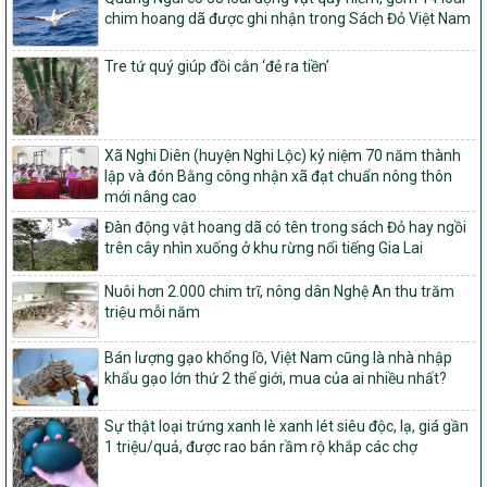
1451/QĐ-UBND
chim hoang dã được ghi nhận trong Sách Đỏ Việt Nam
Phê duyệt danh sách các xã thuộc nhóm 1, nhóm 2, nhóm 3
trong xây dựng nông thôn mới giai đoạn 2026-2030 trên địa bàn
tỉnh Nghệ An
Tre tứ quý giúp đồi cằn ‘đẻ ra tiền’
103/PTNT-NTM
Về việc đăng ký thực hiện Dự án liên kết theo chuỗi giá trị thuộc
Dự án 2 – Chương trình Mục tiêu quốc gia Giảm nghèo bền vững
Xã Nghi Diên (huyện Nghi Lộc) kỷ niệm 70 năm thành
giai đoạn 2021-2025 được kéo dài sang năm 2026
lập và đón Bằng công nhận xã đạt chuẩn nông thôn
827/QĐ-BNNMT
mới nâng cao
Quyết định Ban hành Kế hoạch triển khai thực hiện Chương trình
Đàn động vật hoang dã có tên trong sách Đỏ hay ngồi
mục tiêu quốc gia xây dựng nông thôn mới, giảm nghèo bền
trên cây nhìn xuống ở khu rừng nổi tiếng Gia Lai
vững và phát triển kinh tế – xã hội vùng đồng bào dân tộc thiểu
số và miền núi giai đoạn 2026-2035, giai đoạn I: Từ năm 2026
Nuôi hơn 2.000 chim trĩ, nông dân Nghệ An thu trăm
đến năm 2030
triệu mỗi năm
14/2026/TT-BNNMT
Hướng dẫn thực hiện một số nội dung tiêu chí, điều kiện thuộc Bộ
Bán lượng gạo khổng lồ, Việt Nam cũng là nhà nhập
tiêu chí quốc gia về nông thôn mới giai đoạn 2026 – 2030 thuộc
khẩu gạo lớn thứ 2 thế giới, mua của ai nhiều nhất?
phạm vi quản lý nhà nước của Bộ Nông nghiệp và Môi trường
417/QĐ-BNNMT
Sự thật loại trứng xanh lè xanh lét siêu độc, lạ, giá gần
Phê duyệt Chương trình mục tiêu quốc gia xây dựng nông thôn
1 triệu/quả, được rao bán rầm rộ khắp các chợ
mới, giảm nghèo bền vững và phát triển kinh tế – xã hội vùng