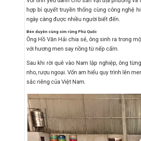
Với tình yêu dành cho sản vật địa phương và v
hợp bí quyết truyền thống cùng công nghệ hi
ngày càng được nhiều người biết đến.
Bén duyên cùng sim rừng Phú Quốc
Ông Hồ Văn Hải chia sẻ, ông sinh ra trong mộ
với hương men say nồng từ nếp cẩm.
Sau khi rời quê vào Nam lập nghiệp, ông từn
nho, rượu ngoại. Vốn am hiểu quy trình lên men
sắc riêng của Việt Nam.