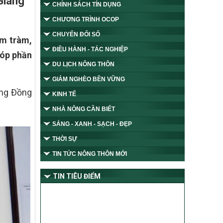
Giang
CHÍNH SÁCH TÍN DỤNG
CHƯƠNG TRÌNH OCOP
CHUYỂN ĐỔI SỐ
ấm tràm,
ĐIỀU HÀNH - TÁC NGHIỆP
góp phần
DU LỊCH NÔNG THÔN
GIẢM NGHÈO BỀN VỮNG
ờng Đồng
KINH TẾ
NHÀ NÔNG CẦN BIẾT
SÁNG - XANH - SẠCH - ĐẸP
THỜI SỰ
TIN TỨC NÔNG THÔN MỚI
TIN TIÊU ĐIỂM