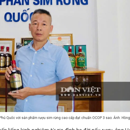
 Phú Quốc với sản phẩm rượu sim rừng cao cấp đạt chuẩn OCOP 3 sao. Ảnh: Hồn