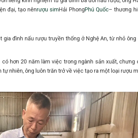
ốn liếng kinh nghiệm từ gia đình ba đời nấu rượu, ông Hả
ện đại, tạo nên
rượu sim
Hải Phong
Phú Quốc
– thương h
t gia đình nấu rượu truyền thống ở Nghệ An, từ nhỏ ông
g có hơn 20 năm làm việc trong ngành sản xuất, chưng 
 tự nhiên, ông luôn trăn trở về việc tạo ra một loại rượu