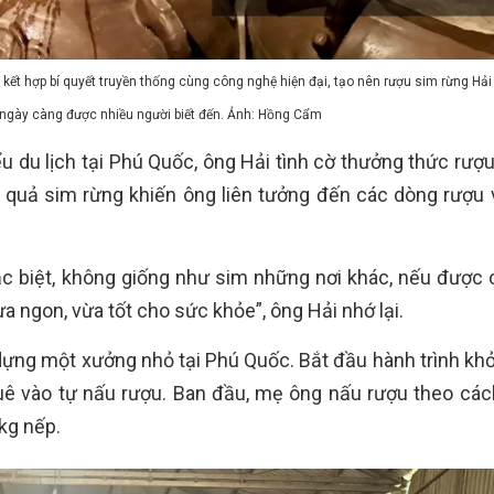
ã kết hợp bí quyết truyền thống cùng công nghệ hiện đại, tạo nên rượu sim rừng Hả
ngày càng được nhiều người biết đến. Ảnh: Hồng Cẩm
 du lịch tại Phú Quốc, ông Hải tình cờ thưởng thức rượu
 quả sim rừng khiến ông liên tưởng đến các dòng rượu 
ặc biệt, không giống như sim những nơi khác, nếu được 
ừa ngon, vừa tốt cho sức khỏe”, ông Hải nhớ lại.
dựng một xưởng nhỏ tại Phú Quốc. Bắt đầu hành trình khở
uê vào tự nấu rượu. Ban đầu, mẹ ông nấu rượu theo các
0kg nếp.