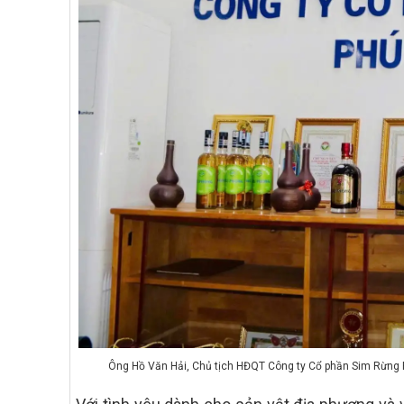
Ông Hồ Văn Hải, Chủ tịch HĐQT Công ty Cổ phần Sim Rừng