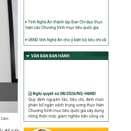
Tỉnh Nghệ An thành lập Ban Chỉ đạo thực
hiện các Chương trình mục tiêu quốc gia
UBND tỉnh Nghệ An cho ý kiến bộ tiêu chí xã
Nông thôn mới
Ban Thường vụ Tỉnh ủy Nghệ An ban hành
Chỉ thị về đẩy mạnh thực hiện Chương trình
mục tiêu quốc gia xây dựng nông thôn mới,
VĂN BẢN BAN HÀNH
giảm nghèo bền vững và phát triển kinh tế –
xã hội vùng đồng bào dân tộc thiểu số và
miền núi giai đoạn 2026 – 2030 trên địa bàn
tỉnh Nghệ An
Nghị quyết số 08/2026/NQ-HĐND
Quy định nguyên tắc, tiêu chí, định mức
Bộ Dân tộc và Tôn giáo làm việc với UBND
phân bổ ngân sách trung ương thực hiện
tỉnh về tình hình thực hiện các Chương trình
Chương trình mục tiêu quốc gia xây dựng
mục tiêu quốc gia trên địa bàn
nông thôn mới, giảm nghèo bền vững và
phát triển kinh tế – xã hội vùng đồng bào
dân tộc thiểu số và miền núi giai đoạn
2026 – 2030 trên địa bàn tỉnh Nghệ An
g Cẩm
Chỉ Thị số 22-CT/TU