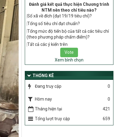
Đánh giá kết quả thực hiện Chương trình
2030 thuộc phạm vi quản lý nhà nước
NTM nên theo chỉ tiêu nào?
của Bộ Nông nghiệp và Môi trường
Số xã về đích (đạt 19/19 tiêu chí)?
417/QĐ-BNNMT
Tổng số tiêu chí đạt chuẩn?
Phê duyệt Chương trình mục tiêu quốc
Tổng mức độ tiến bộ của tất cả các tiêu chí
gia xây dựng nông thôn mới, giảm nghèo
(theo phương pháp chấm điểm)?
bền vững và phát triển kinh tế – xã hội
vùng đồng bào dân tộc thiểu số và miền
Tất cả các ý kiến trên
núi giai đoạn 2026-2035, giai đoạn I: Từ
năm 2026 đến năm 2030
Xem bình chọn
Nghị quyết số 08/2026/NQ-HĐND
Quy định nguyên tắc, tiêu chí, định mức
THỐNG KÊ
phân bổ ngân sách trung ương thực hiện
Chương trình mục tiêu quốc gia xây dựng
Đang truy cập
0
nông thôn mới, giảm nghèo bền vững và
phát triển kinh tế – xã hội vùng đồng bào
Hôm nay
0
dân tộc thiểu số và miền núi giai đoạn
Tháng hiện tại
421
2026 – 2030 trên địa bàn tỉnh Nghệ An
Chỉ Thị số 22-CT/TU
Tổng lượt truy cập
659
về đẩy mạnh thực hiện Chương trình mục
tiêu quốc gia xây dựng nông thôn mới,
giảm nghèo bền vững và phát triển kinh