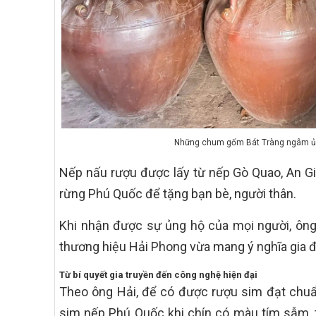
Những chum gốm Bát Tràng ngâm ủ 
Nếp nấu rượu được lấy từ nếp Gò Quao, An G
rừng Phú Quốc để tặng bạn bè, người thân.
Khi nhận được sự ủng hộ của mọi người, ông
thương hiệu Hải Phong vừa mang ý nghĩa gia đì
Từ bí quyết gia truyền đến công nghệ hiện đại
Theo ông Hải, để có được rượu sim đạt chuẩn,
sim nếp Phú Quốc khi chín có màu tím sẫm, 