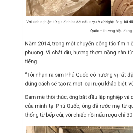
Với kinh nghiệm từ gia đình ba đời nấu rượu ở xứ Nghệ, ông Hải đ
Quốc – thương hiệu đang 
Năm 2014, trong một chuyến công tác tìm hiểu
phương. Vị chát dịu, hương thơm nồng nàn từ
tiếng.
“Tôi nhận ra sim Phú Quốc có hương vị rất đ
đúng cách sẽ tạo ra một loại rượu khác biệt, v
Đam mê thôi thúc, ông bắt đầu lập nghiệp và 
của mình tại Phú Quốc, ông đã rước mẹ từ q
thống từ bếp củi, với chiếc nồi nấu rượu chỉ 3