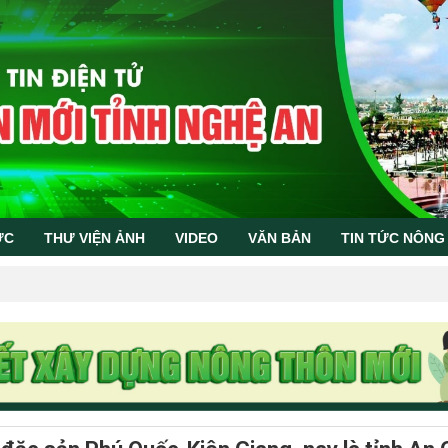
ỨC
THƯ VIỆN ẢNH
VIDEO
VĂN BẢN
TIN TỨC NÔNG