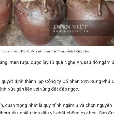
rượu sim rừng Phú Quốc 2 năm của Hải Phong. Ảnh: Hồng Cẩm
iang; men rượu được lấy từ quê Nghệ An, sau đó ngâm ủ
 quyết định thành lập Công ty Cổ phần Sim Rừng Phú Q
nh, vừa gắn liền với vùng đất đảo ngọc.
 quan trọng nhất là quy trình ngâm ủ và chọn nguyên li
thơm dịu, nhiều tinh dầu và chất chống oxy hóa. Sim đ