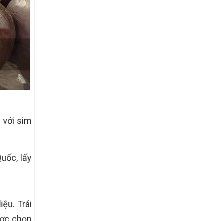
tế – xã hội vùng đồng bào dân tộc thiểu
số và miền núi giai đoạn 2026 – 2030
trên địa bàn tỉnh Nghệ An
Quyết định số 2490/QĐ-UBND
Về việc thành lập Ban Chỉ đạo Chương
trình mục tiều quốc gia xây dựng nông
thôn mới, giảm nghèo bền vững và phát
triển kinh tế – xã hội vùng đồng bào dân
tộc thiểu số và miền núi giai đoạn 2026
-2030 tỉnh Nghệ An
Thông tư Số 23/2026/TT-BNNMT
 với sim
Thông tư Hướng dẫn thực hiện một số
nội dung Chương trình mục tiêu quốc gia
xây dựng nông thôn mới, giảm nghèo
bền vững và phát triển kinh tế – xã hội
uốc, lấy
vùng đồng bào dân tộc thiểu số và miền
núi giai đoạn 2026-2030 thuộc phạm vi
quản lý nhà nước của Bộ Nông nghiệp và
Môi trường
ệu. Trái
Quyết định số: 26/2026/QĐ-TTg
Quyết định ban hành Bộ tiêu chí và quy
ược chọn