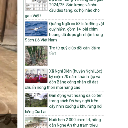
Quyết định số: 26/2026/QĐ-TTg
2024/25: Sản lượng và nhu
Quyết định ban hành Bộ tiêu chí và quy
cầu đều tăng, cơ hội nào cho
trình đánh giá, phân hạng sản phẩm Mỗi
gạo Việt?
xã một sản phẩm
Quảng Ngãi có 53 loài động vật
số: 19/2026/QĐ-TTg
quý hiếm, gồm 14 loài chim
Quy định điều kiện, trình tự, thủ tục, hồ sơ
hoang dã được ghi nhận trong
xét, công nhận, công bố và thu hồi quyết
Sách Đỏ Việt Nam
định công nhận xã đạt chuẩn nông thôn
Tre tứ quý giúp đồi cằn ‘đẻ ra
mới, xã đạt nông thôn mới hiện đại và
tiền’
tỉnh, thành phố hoàn thành nhiệm vụ xây
dựng nông thôn mới giai đoạn 2026 –
2030
Xã Nghi Diên (huyện Nghi Lộc)
Quyết định số 16/2026/QĐ-TTg
kỷ niệm 70 năm thành lập và
Quy định nguyên tắc, tiêu chí, định mức
đón Bằng công nhận xã đạt
phân bổ ngân sách trung ương và tỉ lệ
chuẩn nông thôn mới nâng cao
vốn đối ứng ngân sách của địa phương
Đàn động vật hoang dã có tên
thực hiện Chương trình mục tiêu quốc gia
trong sách Đỏ hay ngồi trên
xây dựng nông thôn mới, giảm nghèo
cây nhìn xuống ở khu rừng nổi
bền vững và phát triển kinh tế – xã hội
tiếng Gia Lai
vùng đồng bào dân tộc thiểu số và miền
núi giai đoạn 2026 – 2030
Nuôi hơn 2.000 chim trĩ, nông
dân Nghệ An thu trăm triệu
1451/QĐ-UBND