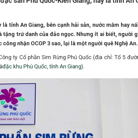
 đặc sản Phú Quốc-Kiên Giang, nay là tỉnh An 
 là tỉnh An Giang, bên cạnh hải sản, nước mắm hay n
à tặng trứ danh của đảo ngọc. Nhưng ít ai biết, người 
c công nhận OCOP 3 sao, lại là một người quê Nghệ An.
 Công ty Cổ phần Sim Rừng Phú Quốc (địa chỉ: Tổ 5 đư
là
đặc khu Phú Quốc, tỉnh An Giang
).