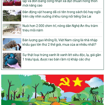
lập và đón Bằng công nhận xã đạt chuẩn nông thôn
giai đoạn 2021-2025 được kéo dài sang năm 2026
mới nâng cao
827/QĐ-BNNMT
Đàn động vật hoang dã có tên trong sách Đỏ hay ngồi
Quyết định Ban hành Kế hoạch triển khai thực hiện Chương trình
trên cây nhìn xuống ở khu rừng nổi tiếng Gia Lai
mục tiêu quốc gia xây dựng nông thôn mới, giảm nghèo bền
vững và phát triển kinh tế – xã hội vùng đồng bào dân tộc thiểu
Nuôi hơn 2.000 chim trĩ, nông dân Nghệ An thu trăm
số và miền núi giai đoạn 2026-2035, giai đoạn I: Từ năm 2026
triệu mỗi năm
đến năm 2030
14/2026/TT-BNNMT
Bán lượng gạo khổng lồ, Việt Nam cũng là nhà nhập
Hướng dẫn thực hiện một số nội dung tiêu chí, điều kiện thuộc Bộ
khẩu gạo lớn thứ 2 thế giới, mua của ai nhiều nhất?
tiêu chí quốc gia về nông thôn mới giai đoạn 2026 – 2030 thuộc
phạm vi quản lý nhà nước của Bộ Nông nghiệp và Môi trường
Sự thật loại trứng xanh lè xanh lét siêu độc, lạ, giá gần
1 triệu/quả, được rao bán rầm rộ khắp các chợ
417/QĐ-BNNMT
Phê duyệt Chương trình mục tiêu quốc gia xây dựng nông thôn
mới, giảm nghèo bền vững và phát triển kinh tế – xã hội vùng
đồng bào dân tộc thiểu số và miền núi giai đoạn 2026-2035, giai
đoạn I: Từ năm 2026 đến năm 2030
Nghị quyết số 08/2026/NQ-HĐND
Quy định nguyên tắc, tiêu chí, định mức phân bổ ngân sách trung
ương thực hiện Chương trình mục tiêu quốc gia xây dựng nông
thôn mới, giảm nghèo bền vững và phát triển kinh tế – xã hội