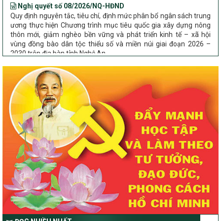
Quy định nguyên tắc, tiêu chí, định mức phân bổ ngân sách trung
ương thực hiện Chương trình mục tiêu quốc gia xây dựng nông
thôn mới, giảm nghèo bền vững và phát triển kinh tế – xã hội
vùng đồng bào dân tộc thiểu số và miền núi giai đoạn 2026 –
2030 trên địa bàn tỉnh Nghệ An
Chỉ Thị số 22-CT/TU
về đẩy mạnh thực hiện Chương trình mục tiêu quốc gia xây dựng
nông thôn mới, giảm nghèo bền vững và phát triển kinh tế – xã
hội vùng đồng bào dân tộc thiểu số và miền núi giai đoạn 2026 –
2030 trên địa bàn tỉnh Nghệ An
Quyết định số 2490/QĐ-UBND
Về việc thành lập Ban Chỉ đạo Chương trình mục tiều quốc gia xây
dựng nông thôn mới, giảm nghèo bền vững và phát triển kinh tế –
xã hội vùng đồng bào dân tộc thiểu số và miền núi giai đoạn 2026
-2030 tỉnh Nghệ An
Thông tư Số 23/2026/TT-BNNMT
Thông tư Hướng dẫn thực hiện một số nội dung Chương trình
mục tiêu quốc gia xây dựng nông thôn mới, giảm nghèo bền
vững và phát triển kinh tế – xã hội vùng đồng bào dân tộc thiểu
số và miền núi giai đoạn 2026-2030 thuộc phạm vi quản lý nhà
nước của Bộ Nông nghiệp và Môi trường