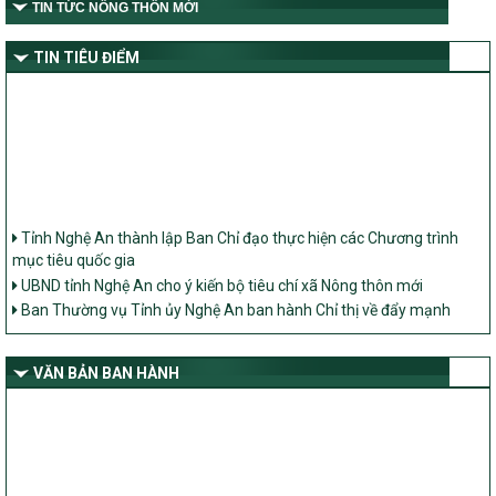
TIN TỨC NÔNG THÔN MỚI
TIN TIÊU ĐIỂM
Tỉnh Nghệ An thành lập Ban Chỉ đạo thực hiện các Chương trình
mục tiêu quốc gia
UBND tỉnh Nghệ An cho ý kiến bộ tiêu chí xã Nông thôn mới
Ban Thường vụ Tỉnh ủy Nghệ An ban hành Chỉ thị về đẩy mạnh
thực hiện Chương trình mục tiêu quốc gia xây dựng nông thôn mới,
giảm nghèo bền vững và phát triển kinh tế – xã hội vùng đồng bào
dân tộc thiểu số và miền núi giai đoạn 2026 – 2030 trên địa bàn tỉnh
VĂN BẢN BAN HÀNH
Nghệ An
Bộ Dân tộc và Tôn giáo làm việc với UBND tỉnh về tình hình thực
hiện các Chương trình mục tiêu quốc gia trên địa bàn
Nghị quyết số 08/2026/NQ-HĐND