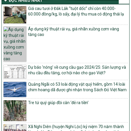
ĐỌC NHIỀU NHẤT
Quyết định số: 26/2026/QĐ-TTg
Giá cau tươi ở Đắk Lắk “tuột dốc” chỉ còn 40.000-
Quyết định ban hành Bộ tiêu chí và quy trình đánh giá, phân hạng
60.000 đồng/kg, lò sấy, đại lý thu mua có động thái lạ
sản phẩm Mỗi xã một sản phẩm
số: 19/2026/QĐ-TTg
Áp dụng kỹ thuật rải vụ, giá nhãn xuồng cơm vàng
Quy định điều kiện, trình tự, thủ tục, hồ sơ xét, công nhận, công bố
tăng cao
và thu hồi quyết định công nhận xã đạt chuẩn nông thôn mới, xã
đạt nông thôn mới hiện đại và tỉnh, thành phố hoàn thành nhiệm
vụ xây dựng nông thôn mới giai đoạn 2026 – 2030
Quyết định số 16/2026/QĐ-TTg
Quy định nguyên tắc, tiêu chí, định mức phân bổ ngân sách trung
ương và tỉ lệ vốn đối ứng ngân sách của địa phương thực hiện
Dự báo ‘nóng’ về cung cầu gạo 2024/25: Sản lượng và
Chương trình mục tiêu quốc gia xây dựng nông thôn mới, giảm
nhu cầu đều tăng, cơ hội nào cho gạo Việt?
nghèo bền vững và phát triển kinh tế – xã hội vùng đồng bào dân
tộc thiểu số và miền núi giai đoạn 2026 – 2030
Quảng Ngãi có 53 loài động vật quý hiếm, gồm 14 loài
chim hoang dã được ghi nhận trong Sách Đỏ Việt Nam
1451/QĐ-UBND
Phê duyệt danh sách các xã thuộc nhóm 1, nhóm 2, nhóm 3
Tre tứ quý giúp đồi cằn ‘đẻ ra tiền’
trong xây dựng nông thôn mới giai đoạn 2026-2030 trên địa bàn
tỉnh Nghệ An
103/PTNT-NTM
Về việc đăng ký thực hiện Dự án liên kết theo chuỗi giá trị thuộc
Xã Nghi Diên (huyện Nghi Lộc) kỷ niệm 70 năm thành
Dự án 2 – Chương trình Mục tiêu quốc gia Giảm nghèo bền vững