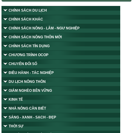
CHÍNH SÁCH DU LỊCH
CHÍNH SÁCH KHÁC
CHÍNH SÁCH NÔNG - LÂM - NGƯ NGHIỆP
CHÍNH SÁCH NÔNG THÔN MỚI
CHÍNH SÁCH TÍN DỤNG
CHƯƠNG TRÌNH OCOP
CHUYỂN ĐỔI SỐ
ĐIỀU HÀNH - TÁC NGHIỆP
DU LỊCH NÔNG THÔN
GIẢM NGHÈO BỀN VỮNG
KINH TẾ
NHÀ NÔNG CẦN BIẾT
SÁNG - XANH - SẠCH - ĐẸP
THỜI SỰ